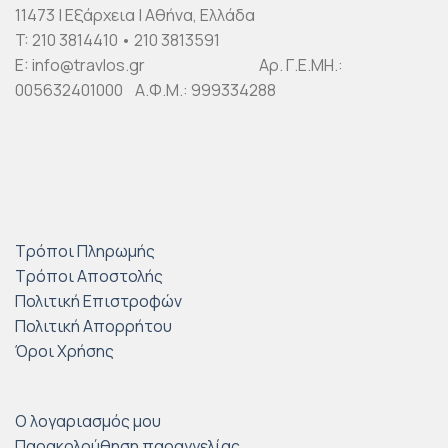
11473 | Εξάρχεια | Αθήνα, Ελλάδα
T: 210 3814410 • 210 3813591
E: info@travlos.gr Αρ. Γ.Ε.ΜΗ.:
005632401000 Α.Φ.Μ.: 999334288
Τρόποι Πληρωμής
Τρόποι Αποστολής
Πολιτική Επιστροφών
Πολιτική Απορρήτου
Όροι Χρήσης
Ο λογαριασμός μου
Παρακολούθηση παραγγελίας