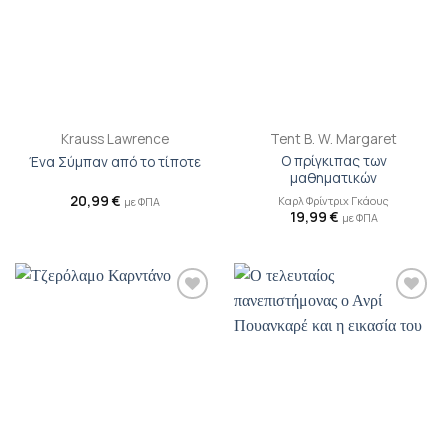
Krauss Lawrence
Tent B. W. Margaret
Ο πρίγκιπας των
Ένα Σύμπαν από το τίποτε
μαθηματικών
20,99
€
Καρλ Φρίντριχ Γκάους
με ΦΠΑ
19,99
€
με ΦΠΑ
Προσθήκη
Προσθήκη
βιβλίου
βιβλίου
στη λίστα
στη λίστα
επιθυμιών
επιθυμιών