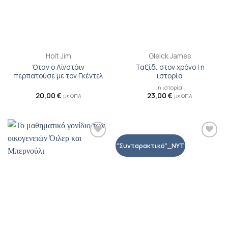
Holt Jim
Gleick James
Όταν ο Αϊνστάιν
Ταξίδι στον χρόνο | η
περπατούσε με τον Γκέντελ
ιστορία
η ιστορία
20,00
€
23,00
€
με ΦΠΑ
με ΦΠΑ
Προσθήκη
Προσθήκη
"Συνταρακτικό"_NYT
βιβλίου
βιβλίου
στη λίστα
στη λίστα
επιθυμιών
επιθυμιών