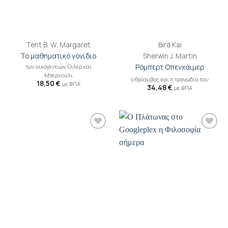
Tent B. W. Margaret
Bird Kai
Το μαθηματικό γονίδιο
Sherwin J. Martin
των οικογενειών Όιλερ και
Ρόμπερτ Οπενχάιμερ
Μπερνούλι
ο θρίαμβος και η τραγωδία του
18,50
€
με ΦΠΑ
34,48
€
με ΦΠΑ
Προσθήκη
Προσθήκη
βιβλίου
βιβλίου
στη λίστα
στη λίστα
επιθυμιών
επιθυμιών