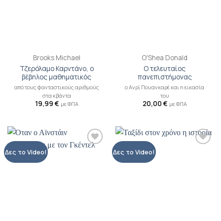
Brooks Michael
O'Shea Donald
Τζερόλαμο Καρντάνο, ο
Ο τελευταίος
βέβηλος μαθηματικός
πανεπιστήμονας
από τους φανταστικούς αριθμούς
ο Ανρί Πουανκαρέ και η εικασία
στα κβάντα
του
19,99
€
20,00
€
με ΦΠΑ
με ΦΠΑ
Προσθήκη
Προσθήκη
Δες το Video!
Δες το Video!
βιβλίου
βιβλίου
στη λίστα
στη λίστα
επιθυμιών
επιθυμιών