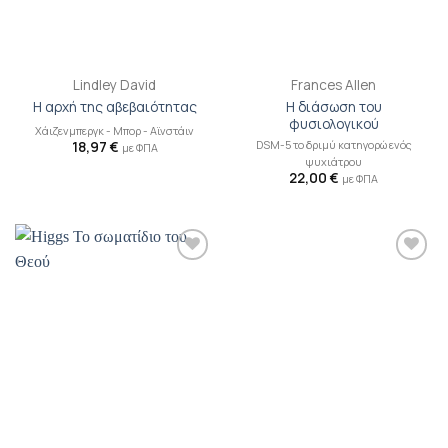
Lindley David
Frances Allen
Η διάσωση του
Η αρχή της αβεβαιότητας
φυσιολογικού
Χάιζενμπεργκ - Μπορ - Αϊνστάιν
DSM-5 το δριμύ κατηγορώ ενός
18,97
€
με ΦΠΑ
ψυχιάτρου
22,00
€
με ΦΠΑ
Προσθήκη
Προσθήκη
βιβλίου
βιβλίου
στη λίστα
στη λίστα
επιθυμιών
επιθυμιών