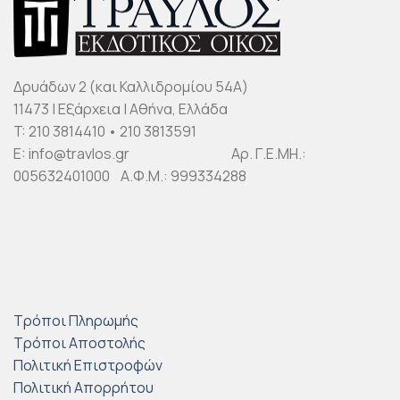
Δρυάδων 2 (και Καλλιδρομίου 54Α)
11473 | Εξάρχεια | Αθήνα, Ελλάδα
T: 210 3814410 • 210 3813591
E: info@travlos.gr Αρ. Γ.Ε.ΜΗ.:
005632401000 Α.Φ.Μ.: 999334288
Τρόποι Πληρωμής
Τρόποι Αποστολής
Πολιτική Επιστροφών
Πολιτική Απορρήτου