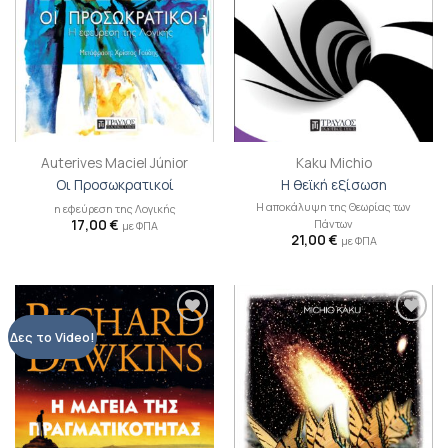
Auterives Maciel Júnior
Kaku Michio
Οι Προσωκρατικοί
Η θεϊκή εξίσωση
Η αποκάλυψη της Θεωρίας των
η εφεύρεση της Λογικής
17,00
€
Πάντων
με ΦΠΑ
21,00
€
με ΦΠΑ
Προσθήκη
Προσθήκη
Δες το Video!
βιβλίου
βιβλίου
στη λίστα
στη λίστα
επιθυμιών
επιθυμιών