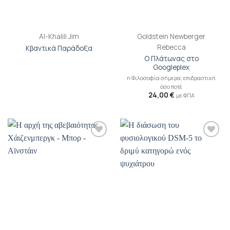
Al-Khalili Jim
Goldstein Newberger
Rebecca
Κβαντικά Παράδοξα
Ο Πλάτωνας στο
Googleplex
η Φιλοσοφία σήμερα, επιδραστική
όσο ποτέ
24,00
€
με ΦΠΑ
Προσθήκη
Προσθήκη
βιβλίου
βιβλίου
στη λίστα
στη λίστα
επιθυμιών
επιθυμιών