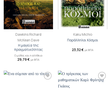
Dawkins Richard
Kaku Michio
McKean Dave
Παράλληλοι Κόσμοι
Η μαγεία της
πραγματικότητας
23,32
€
με ΦΠΑ
Ο μύθος και η αλήθεια
29,79
€
με ΦΠΑ
Προσθήκη
Προσθήκη
βιβλίου
βιβλίου
στη λίστα
στη λίστα
επιθυμιών
επιθυμιών