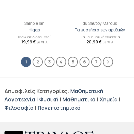
Sample Ian
du Sautoy Marcus
Higgs
Τα μυστήρια των αριθμών
Το σωματίδιο του Θεού
μια μαθηματική Οδύσσεια
19,99
€
20,99
€
με ΦΠΑ
με ΦΠΑ
1
2
3
4
5
6
7
Δημοφιλείς Κατηγορίες:
Μαθηματική
Λογοτεχνία
|
Φυσική
|
Μαθηματικά
|
Χημεία
|
Φιλοσοφία
|
Πανεπιστημιακά