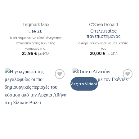
Tegmark Max
O'Shea Donald
Ο τελευταίος
Life 3.0
πανεπιστήμονας
Τι θα σημαίνει να είσαι άνθρωπος
ο Ανρί Πουανκαρέ και η εικασία
στην εποχή της τεχνητής
του
νοημοσύνης;
20,00
€
25,99
€
με ΦΠΑ
με ΦΠΑ
Προσθήκη
Προσθήκη
Δες το Video!
βιβλίου
βιβλίου
στη λίστα
στη λίστα
επιθυμιών
επιθυμιών