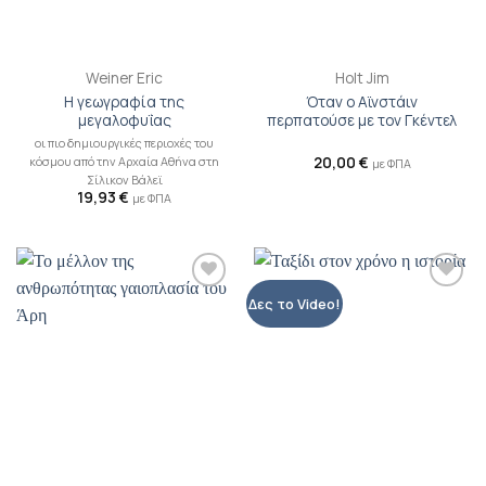
Weiner Eric
Holt Jim
Η γεωγραφία της
Όταν ο Αϊνστάιν
μεγαλοφυΐας
περπατούσε με τον Γκέντελ
οι πιο δημιουργικές περιοχές του
κόσμου από την Αρχαία Αθήνα στη
20,00
€
με ΦΠΑ
Σίλικον Βάλεϊ
19,93
€
με ΦΠΑ
Προσθήκη
Προσθήκη
Δες το Video!
βιβλίου
βιβλίου
στη λίστα
στη λίστα
επιθυμιών
επιθυμιών