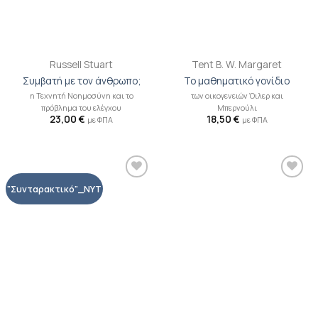
Russell Stuart
Tent B. W. Margaret
Συμβατή με τον άνθρωπο;
Το μαθηματικό γονίδιο
η Τεχνητή Νοημοσύνη και το
των οικογενειών Όιλερ και
πρόβλημα του ελέγχου
Μπερνούλι
23,00
€
18,50
€
με ΦΠΑ
με ΦΠΑ
Προσθήκη
Προσθήκη
"Συνταρακτικό"_NYT
βιβλίου
βιβλίου
στη λίστα
στη λίστα
επιθυμιών
επιθυμιών