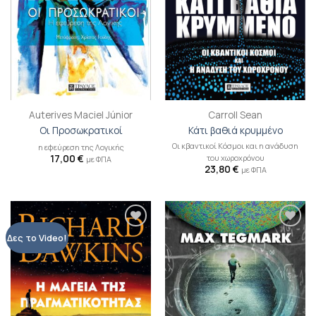
Auterives Maciel Júnior
Carroll Sean
Οι Προσωκρατικοί
Κάτι βαθιά κρυμμένο
Οι κβαντικοί Κόσμοι και η ανάδυση
η εφεύρεση της Λογικής
17,00
€
του χωροχρόνου
με ΦΠΑ
23,80
€
με ΦΠΑ
Προσθήκη
Προσθήκη
Δες το Video!
βιβλίου
βιβλίου
στη λίστα
στη λίστα
επιθυμιών
επιθυμιών