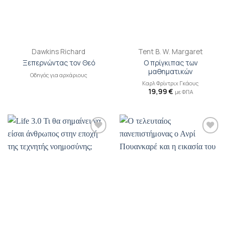
Dawkins Richard
Tent B. W. Margaret
Ο πρίγκιπας των
Ξεπερνώντας τον Θεό
μαθηματικών
Οδηγός για αρχάριους
Καρλ Φρίντριχ Γκάους
19,99
€
με ΦΠΑ
Προσθήκη
Προσθήκη
βιβλίου
βιβλίου
στη λίστα
στη λίστα
επιθυμιών
επιθυμιών