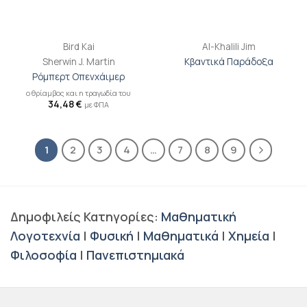
Bird Kai
Al-Khalili Jim
Sherwin J. Martin
Κβαντικά Παράδοξα
Ρόμπερτ Οπενχάιμερ
ο θρίαμβος και η τραγωδία του
34,48
€
με ΦΠΑ
1
2
3
4
…
7
8
9
Δημοφιλείς Κατηγορίες:
Μαθηματική
Λογοτεχνία
|
Φυσική
|
Μαθηματικά
|
Χημεία
|
Φιλοσοφία
|
Πανεπιστημιακά