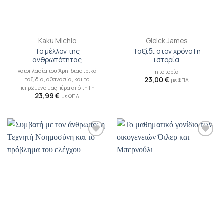
Kaku Michio
Gleick James
Το μέλλον της
Ταξίδι στον χρόνο | η
ανθρωπότητας
ιστορία
γαιοπλασία του Άρη, διαστρικά
η ιστορία
ταξίδια, αθανασία, και το
23,00
€
με ΦΠΑ
πεπρωμένο μας πέρα από τη Γη
23,99
€
με ΦΠΑ
Προσθήκη
Προσθήκη
βιβλίου
βιβλίου
στη λίστα
στη λίστα
επιθυμιών
επιθυμιών