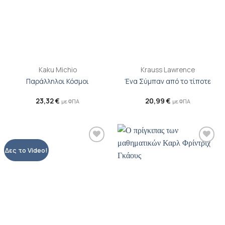
Kaku Michio
Krauss Lawrence
Παράλληλοι Κόσμοι
Ένα Σύμπαν από το τίποτε
23,32
€
20,99
€
με ΦΠΑ
με ΦΠΑ
Προσθήκη
Προσθήκη
Δες το Video!
βιβλίου
βιβλίου
στη λίστα
στη λίστα
επιθυμιών
επιθυμιών