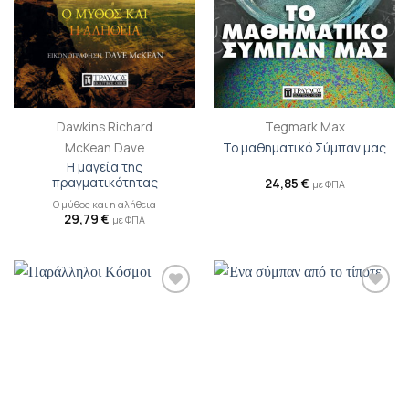
Dawkins Richard
Tegmark Max
McKean Dave
Το μαθηματικό Σύμπαν μας
Η μαγεία της
πραγματικότητας
24,85
€
με ΦΠΑ
Ο μύθος και η αλήθεια
29,79
€
με ΦΠΑ
Προσθήκη
Προσθήκη
βιβλίου
βιβλίου
στη λίστα
στη λίστα
επιθυμιών
επιθυμιών