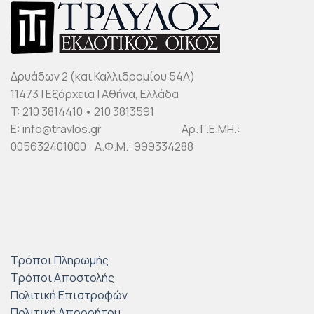
Δρυάδων 2 (και Καλλιδρομίου 54Α)
11473 | Εξάρχεια | Αθήνα, Ελλάδα
T: 210 3814410 • 210 3813591
E: info@travlos.gr Αρ. Γ.Ε.ΜΗ.:
005632401000 Α.Φ.Μ.: 999334288
Τρόποι Πληρωμής
Τρόποι Αποστολής
Πολιτική Επιστροφών
Πολιτική Απορρήτου