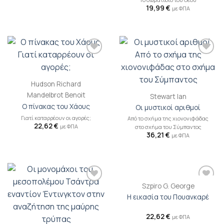
19,99
€
με ΦΠΑ
Προσθήκη
Προσθήκη
βιβλίου
βιβλίου
στη λίστα
στη λίστα
επιθυμιών
επιθυμιών
Hudson Richard
Mandelbrot Benoit
Stewart Ian
Ο πίνακας του Χάους
Οι μυστικοί αριθμοί
Γιατί καταρρέουν οι αγορές;
Από το σχήμα της χιονονιφάδας
22,62
€
με ΦΠΑ
στο σχήμα του Σύμπαντος
36,21
€
με ΦΠΑ
Szpiro G. George
Προσθήκη
Προσθήκη
βιβλίου
βιβλίου
Η εικασία του Πουανκαρέ
στη λίστα
στη λίστα
επιθυμιών
επιθυμιών
22,62
€
με ΦΠΑ