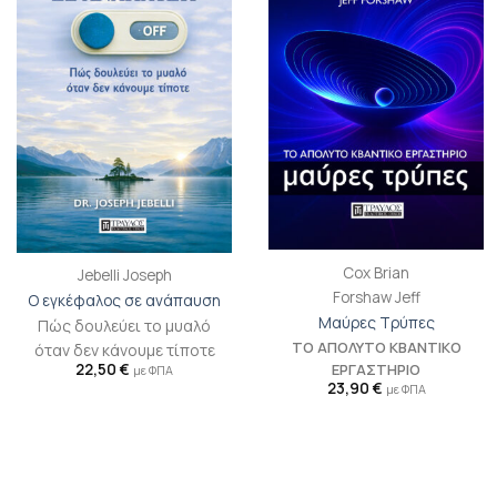
στη λίστα
στη λίστα
επιθυμιών
επιθυμιών
Cox Brian
Jebelli Joseph
Forshaw Jeff
Ο εγκέφαλος σε ανάπαυση
Μαύρες Τρύπες
Πώς δουλεύει το μυαλό
ΤΟ ΑΠΟΛΥΤΟ ΚΒΑΝΤΙΚΟ
όταν δεν κάνουμε τίποτε
ΕΡΓΑΣΤΗΡΙΟ
22,50
€
με ΦΠΑ
23,90
€
με ΦΠΑ