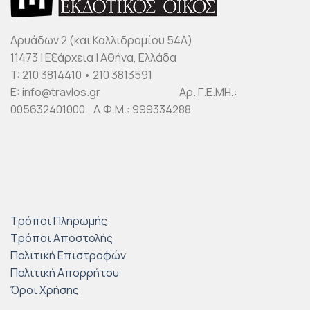
Δρυάδων 2 (και Καλλιδρομίου 54Α)
11473 | Εξάρχεια | Αθήνα, Ελλάδα
T: 210 3814410 • 210 3813591
E: info@travlos.gr Αρ. Γ.Ε.ΜΗ.:
005632401000 Α.Φ.Μ.: 999334288
Τρόποι Πληρωμής
Τρόποι Αποστολής
Πολιτική Επιστροφών
Πολιτική Απορρήτου
Όροι Χρήσης