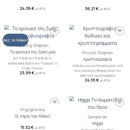
επιθυμιών
επιθυμιών
24,36
€
36,21
€
με ΦΠΑ
με ΦΠΑ
Προσθήκη
Προσθήκη
Δες το Video!
βιβλίου
βιβλίου
Hawking Stephen
στη λίστα
στη λίστα
Το χρονικό της ζωής μου
επιθυμιών
επιθυμιών
Pincock Stephen
Α Υ Τ Ο Β Ι Ο Γ Ρ Α Φ Ι Α
Το
Κρυπτογραφία
τελευταίο
βιβλίο που "έγραψε" ο
Κώδικες και κρυπτογράμματα, από
Στίβεν Χόκινγκ
τους αρχαίους Φαραώ μέχρι την
23,99
€
με ΦΠΑ
κβαντική κρυπτογραφία
24,55
€
με ΦΠΑ
Prigogine Ilya
Προσθήκη
Προσθήκη
βιβλίου
βιβλίου
Οι νόμοι του Χάους
Sample Ian
στη λίστα
στη λίστα
Higgs
επιθυμιών
επιθυμιών
15,52
€
με ΦΠΑ
Το σωματίδιο του Θεού