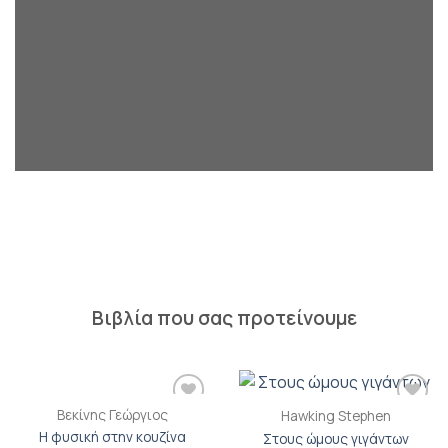
Βιβλία που σας προτείνουμε
Βεκίνης Γεώργιος
Hawking Stephen
Προσθήκη
Προσθήκη
βιβλίου
βιβλίου
Η φυσική στην κουζίνα
Στους ώμους γιγάντων
στη λίστα
στη λίστα