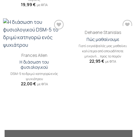
19,99
€
με ΦΠΑ
Dehaene Stanislas
Προσθήκη
Προσθήκη
βιβλίου
βιβλίου
Πώς μαθαίνουμε
στη λίστα
στη λίστα
Γιατί ο εγκέφαλός μας μαθαίνει
επιθυμιών
επιθυμιών
καλύτερα από οποιαδήποτε
Frances Allen
μηχανή... προς το παρόν
22,95
€
με ΦΠΑ
Η διάσωση του
φυσιολογικού
DSM-5 το δριμύ κατηγορώ ενός
ψυχιάτρου
22,00
€
με ΦΠΑ