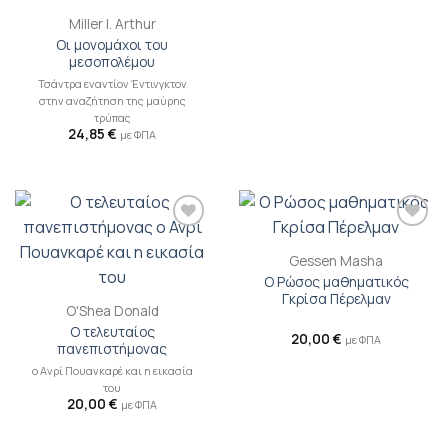
Miller I. Arthur
Οι μονομάχοι του
μεσοπολέμου
Τσάντρα εναντίον Έντινγκτον
στην αναζήτηση της μαύρης
τρύπας
24,85
€
με ΦΠΑ
Προσθήκη
Προσθήκη
βιβλίου
βιβλίου
Gessen Masha
στη λίστα
στη λίστα
Ο Ρώσος μαθηματικός
επιθυμιών
επιθυμιών
Γκρίσα Πέρελμαν
O'Shea Donald
Ο τελευταίος
20,00
€
με ΦΠΑ
πανεπιστήμονας
ο Ανρί Πουανκαρέ και η εικασία
του
20,00
€
με ΦΠΑ