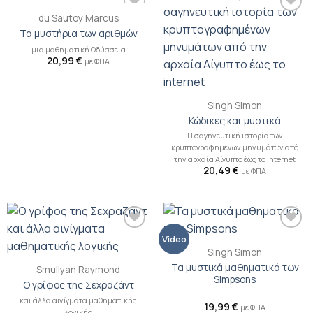
du Sautoy Marcus
Προσθήκη
Προσθήκη
βιβλίου
βιβλίου
Τα μυστήρια των αριθμών
στη λίστα
στη λίστα
μια μαθηματική Οδύσσεια
επιθυμιών
επιθυμιών
20,99
€
με ΦΠΑ
Singh Simon
Κώδικες και μυστικά
H σαγηνευτική ιστορία των
κρυπτογραφημένων μηνυμάτων από
την αρχαία Aίγυπτο έως το internet
20,49
€
με ΦΠΑ
Προσθήκη
Προσθήκη
Video
βιβλίου
βιβλίου
Singh Simon
στη λίστα
στη λίστα
Τα μυστικά μαθηματικά των
επιθυμιών
επιθυμιών
Smullyan Raymond
Simpsons
Ο γρίφος της Σεχραζάντ
και άλλα αινίγματα μαθηματικής
19,99
€
με ΦΠΑ
λογικής