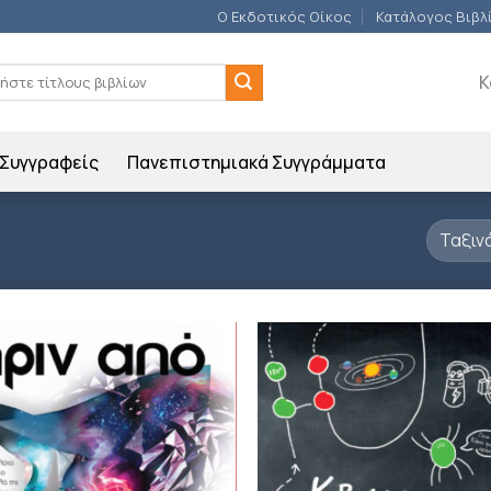
Ο Εκδοτικός Οίκος
Κατάλογος Βιβλ
ση
Κ
Συγγραφείς
Πανεπιστημιακά Συγγράμματα
Προσθήκη
Π
βιβλίου
β
στη λίστα
σ
επιθυμιών
επ