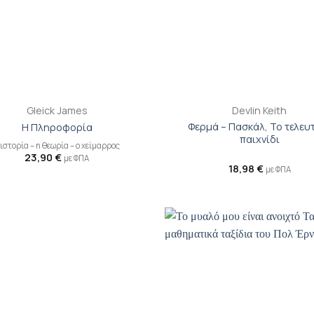
+
Gleick James
Devlin Keith
Φερμά – Πασκάλ, Το τελευ
Η Πληροφορία
παιχνίδι
 ιστορία – η θεωρία – ο χείμαρρος
23,90
€
με ΦΠΑ
18,98
€
με ΦΠΑ
Προσθήκη
Π
βιβλίου
β
στη λίστα
σ
επιθυμιών
επ