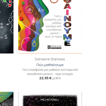
+
Dehaene Stanislas
Πώς μαθαίνουμε
Γιατί ο εγκέφαλός μας μαθαίνει καλύτερα από
οποιαδήποτε μηχανή... προς το παρόν
22,95
€
με ΦΠΑ
ροσθήκη
Προσθήκη