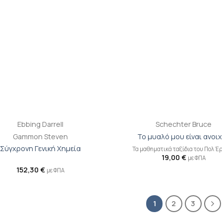
+
Ebbing Darrell
Schechter Bruce
Gammon Steven
Το μυαλό μου είναι ανοι
Σύγχρονη Γενική Χημεία
Τα μαθηματικά ταξίδια του Πολ Έ
19,00
€
με ΦΠΑ
152,30
€
με ΦΠΑ
1
2
3