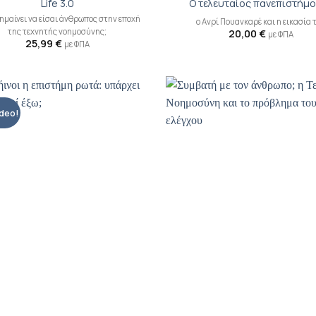
Life 3.0
Ο τελευταίος πανεπιστήμ
σημαίνει να είσαι άνθρωπος στην εποχή
ο Ανρί Πουανκαρέ και η εικασία 
της τεχνητής νοημοσύνης;
20,00
€
με ΦΠΑ
25,99
€
με ΦΠΑ
ideo!
Προσθήκη
Π
βιβλίου
β
στη λίστα
σ
επιθυμιών
επ