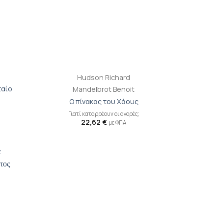
+
Hudson Richard
ταίο
Mandelbrot Benoit
Ο πίνακας του Χάους
Γιατί καταρρέουν οι αγορές;
22,62
€
με ΦΠΑ
ροσθήκη
Προσθήκη
ιβλίου
βιβλίου
τη λίστα
στη λίστα
ιθυμιών
επιθυμιών