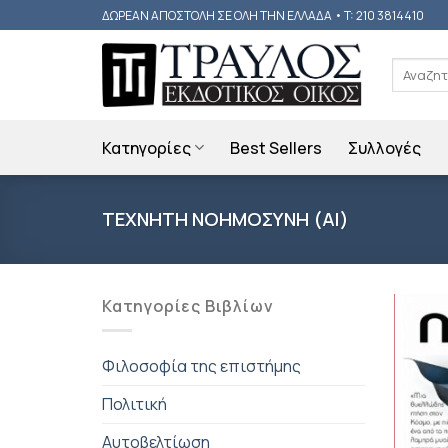
Skip
ΔΩΡΕΑΝ ΑΠΟΣΤΟΛΗ ΣΕ ΟΛΗ ΤΗΝ ΕΛΛΑΔΑ • T: 210 3814410
to
content
Αναζήτη
για:
Κατηγορίες
Best Sellers
Συλλογές
ΤΕΧΝΗΤΗ ΝΟΗΜΟΣΥΝΗ (AI)
Κατηγορίες Βιβλίων
Φιλοσοφία της επιστήμης
Πολιτική
Αυτοβελτίωση