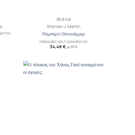
+
Bird Kai
ο;
Sherwin J. Martin
ημα του
Ρόμπερτ Οπενχάιμερ
ο θρίαμβος και η τραγωδία του
34,48
€
με ΦΠΑ
ροσθήκη
Προσθήκη
ιβλίου
βιβλίου
τη λίστα
στη λίστα
ιθυμιών
επιθυμιών