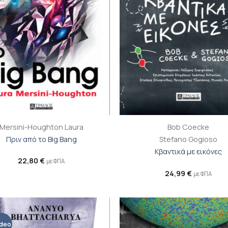
+
Mersini-Houghton Laura
Bob Coecke
Πριν από το Big Bang
Stefano Gogioso
Κβαντικά με εικόνες
22,80
€
με ΦΠΑ
24,99
€
με ΦΠΑ
ideo
Προσθήκη
Π