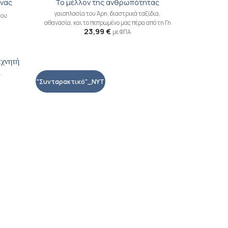
ονας
Το μέλλον της ανθρωπότητας
γαιοπλασία του Άρη, διαστρικά ταξίδια,
του
αθανασία, και το πεπρωμένο μας πέρα από τη Γη
23,99
€
με ΦΠΑ
"Συνταρακτικό"_NYT
ροσθήκη
Προσθήκη
ιβλίου
βιβλίου
τη λίστα
στη λίστα
ιθυμιών
επιθυμιών