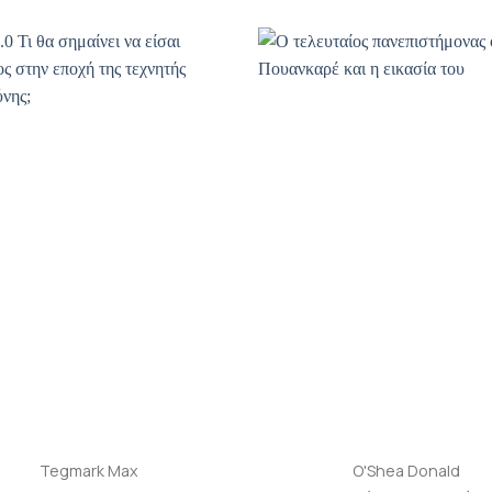
Προσθήκη
Π
βιβλίου
β
στη λίστα
σ
επιθυμιών
επ
+
Tegmark Max
O'Shea Donald