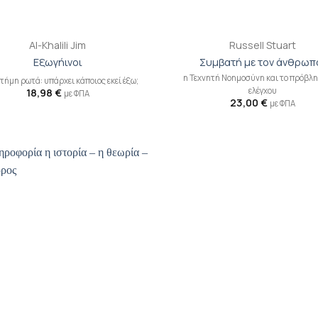
+
Al-Khalili Jim
Russell Stuart
Εξωγήινοι
Συμβατή με τον άνθρωπ
η Τεχνητή Νοημοσύνη και το πρόβλ
στήμη ρωτά: υπάρχει κάποιος εκεί έξω;
ελέγχου
18,98
€
με ΦΠΑ
23,00
€
με ΦΠΑ
Προσθήκη
Π
βιβλίου
β
στη λίστα
σ
επιθυμιών
επ