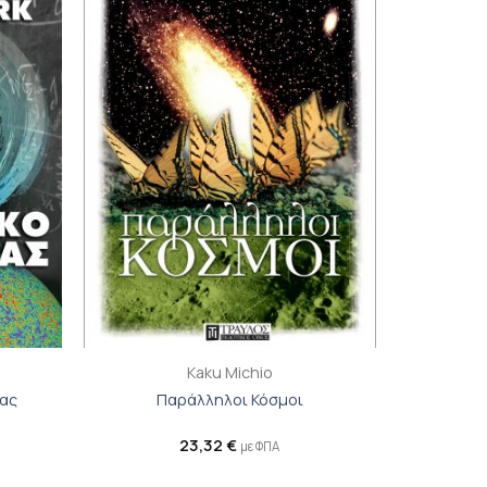
ιβλίου
βιβλίου
τη λίστα
στη λίστα
ιθυμιών
επιθυμιών
+
Kaku Michio
μας
Παράλληλοι Κόσμοι
23,32
€
με ΦΠΑ