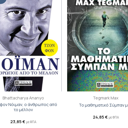
βιβλίου
β
στη λίστα
σ
επιθυμιών
επ
+
Bhattacharya Ananyo
Tegmark Max
 φον Νόιμαν, ο άνθρωπος από
Το μαθηματικό Σύμπαν 
το μέλλον
24,85
€
με ΦΠΑ
23,85
€
με ΦΠΑ