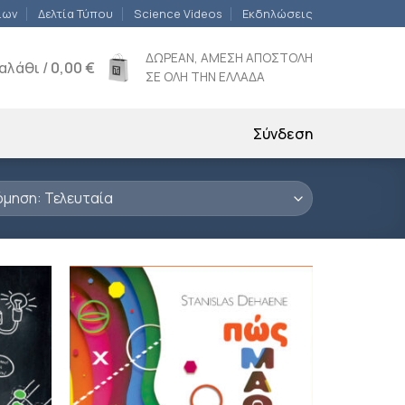
ίων
Δελτία Τύπου
Science Videos
Εκδηλώσεις
ΔΩΡΕΑΝ, ΑΜΕΣΗ ΑΠΟΣΤΟΛΗ
αλάθι /
0,00
€
ΣΕ ΟΛΗ ΤΗΝ ΕΛΛΑΔΑ
Σύνδεση
ροσθήκη
Προσθήκη
ιβλίου
βιβλίου
τη λίστα
στη λίστα
ιθυμιών
επιθυμιών