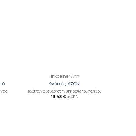
+
Finkbeiner Ann
χτό
Κωδικός ΙΑΣΩΝ
ρντος
Η ελίτ των φυσικών στην υπηρεσία του πολέμου
19,48
€
με ΦΠΑ