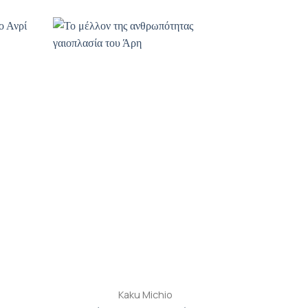
ροσθήκη
Προσθήκη
ιβλίου
βιβλίου
τη λίστα
στη λίστα
ιθυμιών
επιθυμιών
+
Kaku Michio