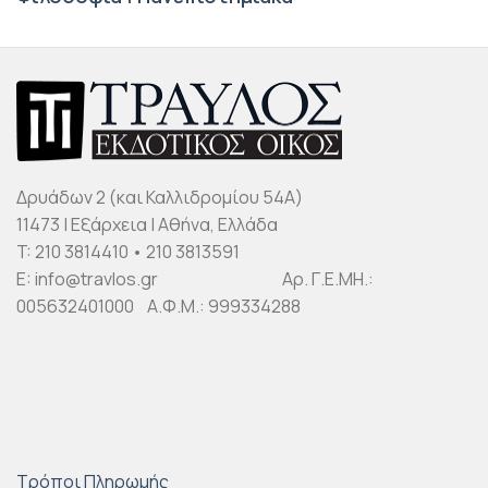
Δρυάδων 2 (και Καλλιδρομίου 54Α)
11473 | Εξάρχεια | Αθήνα, Ελλάδα
T: 210 3814410 • 210 3813591
E: info@travlos.gr Αρ. Γ.Ε.ΜΗ.:
005632401000 Α.Φ.Μ.: 999334288
Τρόποι Πληρωμής