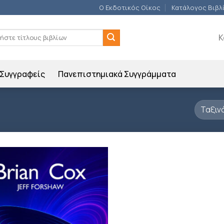
Ο Εκδοτικός Οίκος
Κατάλογος Βιβλ
ση
Κ
Συγγραφείς
Πανεπιστημιακά Συγγράμματα
Προσθήκη
βιβλίου
στη λίστα
επιθυμιών