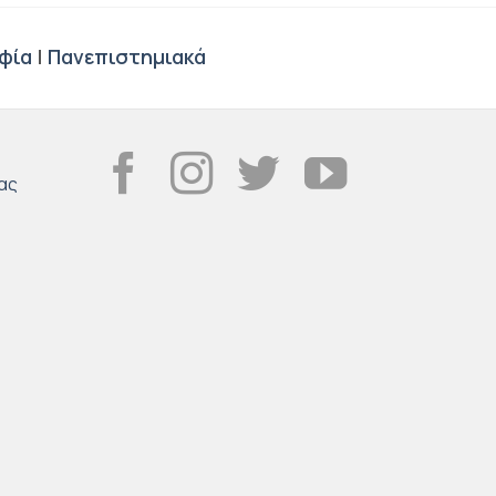
φία
|
Πανεπιστημιακά
ας