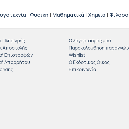
ογοτεχνία
|
Φυσική
|
Μαθηματικά
|
Χημεία
|
Φιλοσο
ι Πληρωμής
Ο λογαριασμός μου
ι Αποστολής
Παρακολούθηση παραγγελί
κή Επιστροφών
Wishlist
κή Απορρήτου
Ο Εκδοτικός Οίκος
Χρήσης
Επικοινωνία