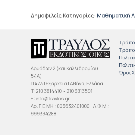
Δημοφιλείς Κατηγορίες:
Μαθηματική Λ
Τρόπο
Τρόπο
Πολιτι
Πολιτι
Δρυάδων 2 (και Καλλιδρομίου
Όροι 
54Α)
11473 | Εξάρχεια | Αθήνα, Ελλάδα
T: 210 3814410 • 210 3813591
E: info@travlos.gr
Αρ. Γ.Ε.ΜΗ.: 005632401000 Α.Φ.Μ.:
999334288