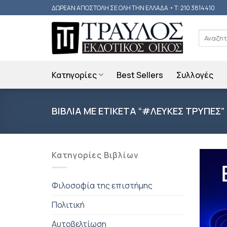
Skip
ΔΩΡΕΑΝ ΑΠΟΣΤΟΛΗ ΣΕ ΟΛΗ ΤΗΝ ΕΛΛΑΔΑ • T: 210 3814410
to
content
Αναζήτη
για:
Κατηγορίες
Best Sellers
Συλλογές
ΒΙΒΛΙΑ ΜΕ ΕΤΙΚΕΤΑ “#ΛΕΥΚΕΣ ΤΡΥΠΕΣ”
Κατηγορίες Βιβλίων
Φιλοσοφία της επιστήμης
Πολιτική
Αυτοβελτίωση