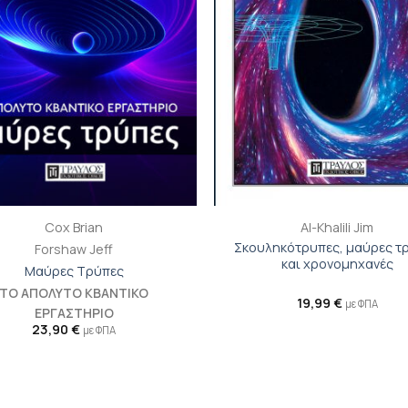
+
Cox Brian
Al-Khalili Jim
Σκουληκότρυπες, μαύρες τ
Forshaw Jeff
και χρονομηχανές
Μαύρες Τρύπες
ΤΟ ΑΠΟΛΥΤΟ ΚΒΑΝΤΙΚΟ
19,99
€
με ΦΠΑ
ΕΡΓΑΣΤΗΡΙΟ
23,90
€
με ΦΠΑ