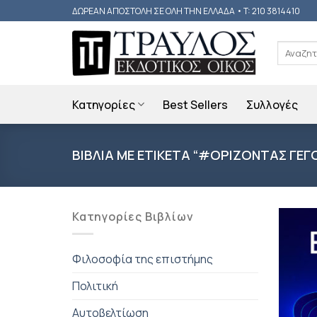
Skip
ΔΩΡΕΑΝ ΑΠΟΣΤΟΛΗ ΣΕ ΟΛΗ ΤΗΝ ΕΛΛΑΔΑ • T: 210 3814410
to
content
Αναζήτη
για:
Κατηγορίες
Best Sellers
Συλλογές
ΒΙΒΛΙΑ ΜΕ ΕΤΙΚΕΤΑ “#ΟΡΙΖΟΝΤΑΣ ΓΕ
Κατηγορίες Βιβλίων
Φιλοσοφία της επιστήμης
Πολιτική
Αυτοβελτίωση