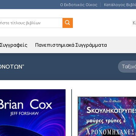
Ο Εκδοτικός Οίκος
Κατάλογος Βιβλ
ση
Κ
Συγγραφείς
Πανεπιστημιακά Συγγράμματα
ΓΟΝΟΤΩΝ”
Προσθήκη
Π
βιβλίου
β
στη λίστα
σ
επιθυμιών
επ