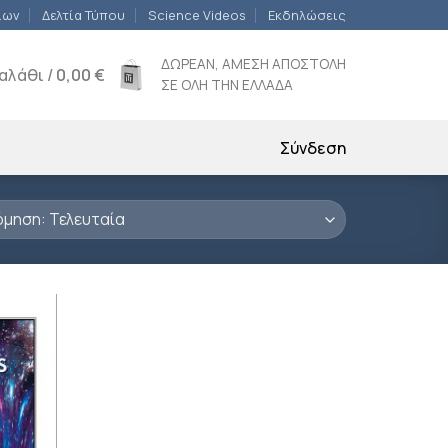
ίων
Δελτία Τύπου
Science Videos
Εκδηλώσεις
ΔΩΡΕΑΝ, ΑΜΕΣΗ ΑΠΟΣΤΟΛΗ
αλάθι /
0,00
€
ΣΕ ΟΛΗ ΤΗΝ ΕΛΛΑΔΑ
Σύνδεση
ροσθήκη
ιβλίου
τη λίστα
ιθυμιών