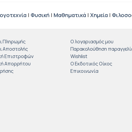
ογοτεχνία
|
Φυσική
|
Μαθηματικά
|
Χημεία
|
Φιλοσο
ι Πληρωμής
Ο λογαριασμός μου
ι Αποστολής
Παρακολούθηση παραγγελί
κή Επιστροφών
Wishlist
κή Απορρήτου
Ο Εκδοτικός Οίκος
Χρήσης
Επικοινωνία