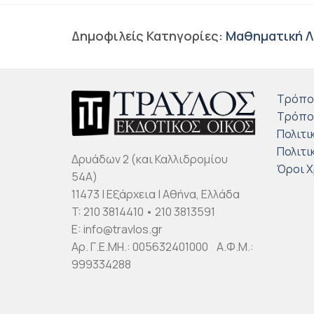
Δημοφιλείς Κατηγορίες:
Μαθηματική Λ
Τρόπο
Τρόπο
Πολιτι
Πολιτι
Δρυάδων 2 (και Καλλιδρομίου
Όροι 
54Α)
11473 | Εξάρχεια | Αθήνα, Ελλάδα
T: 210 3814410 • 210 3813591
E: info@travlos.gr
Αρ. Γ.Ε.ΜΗ.: 005632401000 Α.Φ.Μ.:
999334288