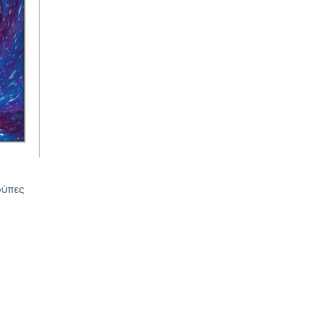
ρύπες