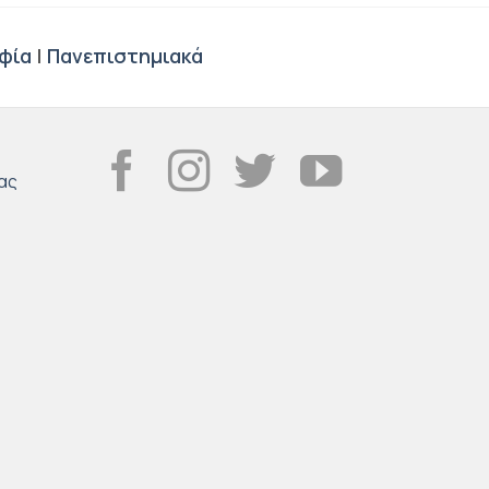
φία
|
Πανεπιστημιακά
ας