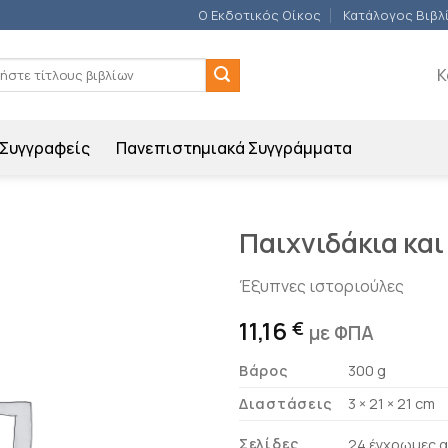
Ο Εκδοτικός Οίκος
Κατάλογος Βιβλ
ση
Κ
Συγγραφείς
Πανεπιστημιακά Συγγράμματα
Παιχνιδάκια και
Προσθήκη
Έξυπνες ιστοριούλες
βιβλίου
στη λίστα
11,16
€
με ΦΠΑ
επιθυμιών
Βάρος
300 g
Διαστάσεις
3 × 21 × 21 cm
Σελίδες
24 έγχρωμες α