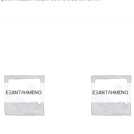
Προσθήκη
Πρ
βιβλίου
β
στη λίστα
στ
επιθυμιών
επ
ΕΞΑΝΤΛΗΜΕΝΟ
ΕΞΑΝΤΛΗΜΕΝΟ