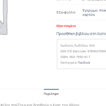
Έγχρωμο, πλασ
Εξώφυλλο
χαρτόνι
Εξαντλημένο
Προσθήκη βιβλίου στη λίστ
Κωδικός Ευδόξου:
N/A
EAN (13) Barcode:
9789607990
ISBN:
960-7990-61-7
Κατηγορία:
Παιδικά
Περίληψη
 φίλοι παίζουν και βοηθούν ο ένας τον άλλον.