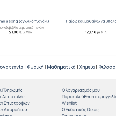
+
 me a song (αγγλικό πιανάκι)
Παίζω και μαθαίνω να υπολ
ιχνιδοβιβλίο με μουσικό πιανάκι
21,00
€
12,17
€
με ΦΠΑ
με ΦΠΑ
ογοτεχνία
|
Φυσική
|
Μαθηματικά
|
Χημεία
|
Φιλοσο
ι Πληρωμής
Ο λογαριασμός μου
ι Αποστολής
Παρακολούθηση παραγγελί
κή Επιστροφών
Wishlist
κή Απορρήτου
Ο Εκδοτικός Οίκος