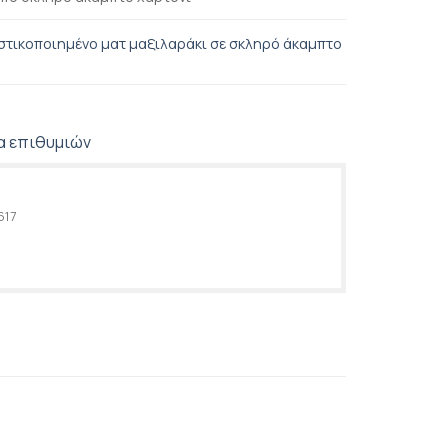
τικοποιημένο ματ μαξιλαράκι σε σκληρό άκαμπτο
α επιθυμιών
617