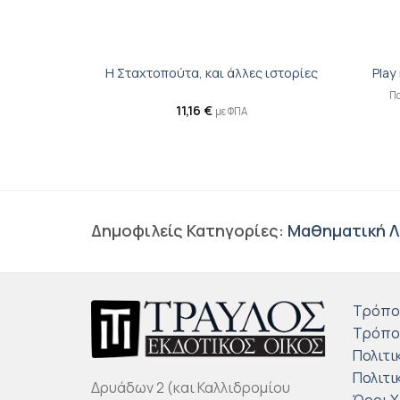
+
+
ma
Η Σταχτοπούτα, και άλλες ιστορίες
Play
;
Πα
11,16
€
με ΦΠΑ
ς Μεγάλες
διών
Δημοφιλείς Κατηγορίες:
Μαθηματική Λ
Τρόπο
Τρόπο
Πολιτι
Πολιτι
Δρυάδων 2 (και Καλλιδρομίου