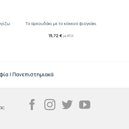
+
ογίζω
Το αρκουδάκι με το κόκκινο φιογκάκι
15,72
€
με ΦΠΑ
φία
|
Πανεπιστημιακά
ας