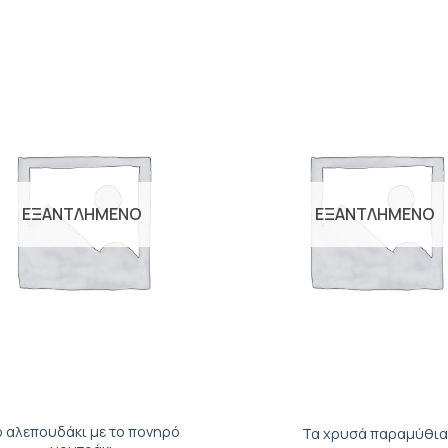
Προσθήκη
Π
βιβλίου
στη λίστα
σ
επιθυμιών
ε
ΕΞΑΝΤΛΗΜΕΝΟ
ΕΞΑΝΤΛΗΜΕΝΟ
+
 αλεπουδάκι με το πονηρό
Τα χρυσά παραμύθια