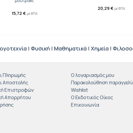
μουτράκι
20,29
€
με ΦΠΑ
15,72
€
με ΦΠΑ
ογοτεχνία
|
Φυσική
|
Μαθηματικά
|
Χημεία
|
Φιλοσο
ι Πληρωμής
Ο λογαριασμός μου
ι Αποστολής
Παρακολούθηση παραγγελί
κή Επιστροφών
Wishlist
κή Απορρήτου
Ο Εκδοτικός Οίκος
Χρήσης
Επικοινωνία