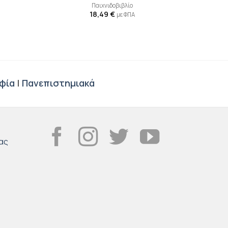
Παιχνιδοβιβλίο
18,49
€
με ΦΠΑ
φία
|
Πανεπιστημιακά
ας