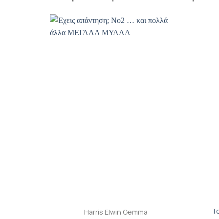
Προσθήκη
βιβλίου
στη λίστα
επιθυμιών
+
+
Το
Harris Elwin Gemma