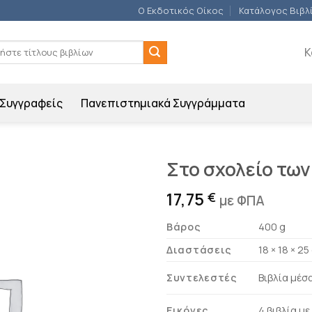
Ο Εκδοτικός Οίκος
Κατάλογος Βιβλ
ση
Κ
Συγγραφείς
Πανεπιστημιακά Συγγράμματα
Στο σχολείο των
17,75
€
Προσθήκη
με ΦΠΑ
βιβλίου
στη λίστα
Βάρος
400 g
επιθυμιών
Διαστάσεις
18 × 18 × 25
Συντελεστές
Βιβλία μέσα
Εικόνες
4 βιβλία μ