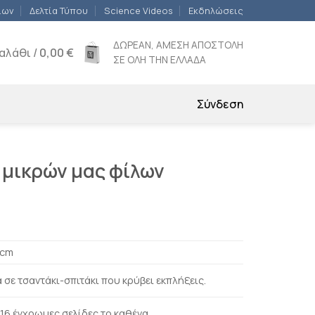
ίων
Δελτία Τύπου
Science Videos
Εκδηλώσεις
ΔΩΡΕΑΝ, ΑΜΕΣΗ ΑΠΟΣΤΟΛΗ
αλάθι /
0,00
€
ΣΕ ΟΛΗ ΤΗΝ ΕΛΛΑΔΑ
Σύνδεση
 μικρών μας φίλων
 cm
 σε τσαντάκι-σπιτάκι που κρύβει εκπλήξεις.
ε 16 έγχρωμες σελίδες το καθένα