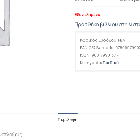
Εξαντλημένο
Προσθήκη βιβλίου στη λίστ
Κωδικός Ευδόξου:
N/A
EAN (13) Barcode:
9789607990
ISBN:
960-7990-37-4
Κατηγορία:
Παιδικά
Περίληψη
εκπλήξεις.