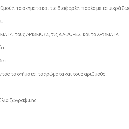
θμούς, τα σχήματα και τις διαφορές, παρέα με τα μικρά ζω
ι:
HMATA, τους APIΘMOYΣ, τις ΔIAΦOPEΣ, και τα XPΩMATA.
ία.
βια.
ντας τα σχήματα, τα χρώματα και τους αριθμούς.
ιβλία ζωγραφικής.