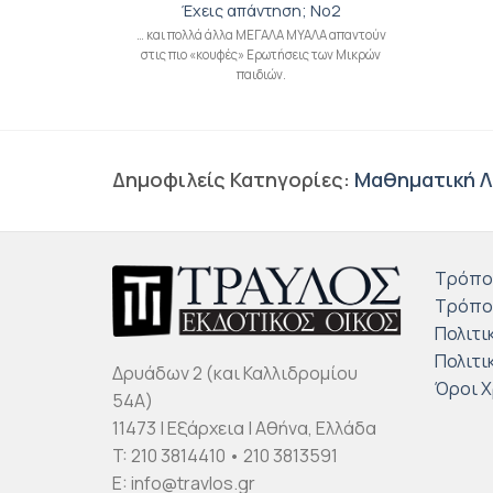
Έχεις απάντηση; No2
… και πολλά άλλα ΜΕΓΑΛΑ ΜΥΑΛΑ απαντούν
στις πιο «κουφές» Ερωτήσεις των Μικρών
παιδιών.
Δημοφιλείς Κατηγορίες:
Μαθηματική Λ
Τρόπο
Τρόπο
Πολιτι
Πολιτι
Δρυάδων 2 (και Καλλιδρομίου
Όροι 
54Α)
11473 | Εξάρχεια | Αθήνα, Ελλάδα
T: 210 3814410 • 210 3813591
E: info@travlos.gr