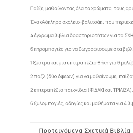
Παίξε, μαθαίνοντας όλα τα χρώματα, τους αρι
Ένα ολόκληρο σχολείο-βαλιτσάκι που περιέχε
4 έγχρωμα βιβλία δραστηριοτήτων για τα ΣX
6 κηρομπογιές για να ζωγραφίσουμε στα βιβλ
1 ξύστρα και μια επιτραπέζια θήκη για 6 μολύ
2 παζλ (δύο όψεων) για να μαθαίνουμε, παίζο
2 επιτραπέζια παιχνίδια (ΦIΔAKI και TPIΛIZA).
6 ξυλομπογιές, οδηγίες και μαθήματα για 4 β
Προτεινόμενα Σχετικά Βιβλία