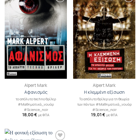
Προσθήκη
Προσθήκη
βιβλίου
βιβλίου
στη λίστα
στη λίστα
επιθυμιών
επιθυμιών
Alpert Mark
Alpert Mark
Αφανισμός
Η κλεμμένη εξίσωση
το απόλυτο techno θρίλερ
Το απόλυτο θρίλερ για τη θεωρία
#Μαθηματικά_νουάρ
των πάντων #Μαθηματικά_νουάρ
#Science_noir
#Science_noir
18,00
€
19,01
€
με ΦΠΑ
με ΦΠΑ