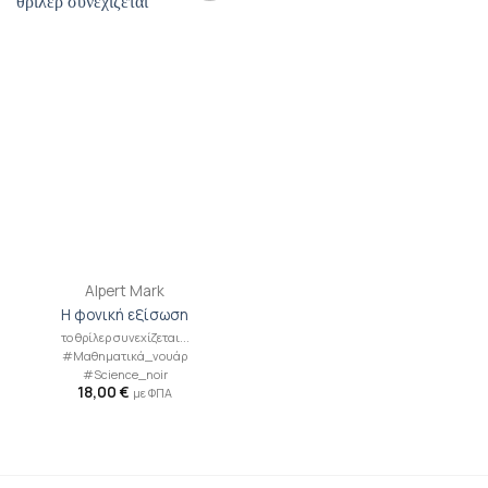
Προσθήκη
βιβλίου
στη λίστα
επιθυμιών
Alpert Mark
Η φονική εξίσωση
το θρίλερ συνεχίζεται...
#Μαθηματικά_νουάρ
#Science_noir
18,00
€
με ΦΠΑ