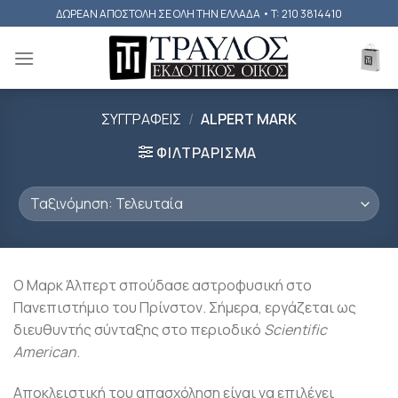
Skip
ΔΩΡΕΑΝ ΑΠΟΣΤΟΛΗ ΣΕ ΟΛΗ ΤΗΝ ΕΛΛΑΔΑ • T: 210 3814410
to
content
ΣΥΓΓΡΑΦΕΙΣ
/
ALPERT MARK
ΦΙΛΤΡΑΡΙΣΜΑ
Ο Μαρκ Άλπερτ σπούδασε αστροφυσική στο
Πανεπιστήμιο του Πρίνστον. Σήμερα, εργάζεται ως
διευθυντής σύνταξης στο περιοδικό
Scientific
American
.
Αποκλειστική του απασχόληση είναι να επιλέγει