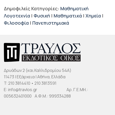
Δημοφιλείς Κατηγορίες:
Μαθηματική
Λογοτεχνία
|
Φυσική
|
Μαθηματικά
|
Χημεία
|
Φιλοσοφία
|
Πανεπιστημιακά
Δρυάδων 2 (και Καλλιδρομίου 54Α)
11473 | Εξάρχεια | Αθήνα, Ελλάδα
T: 210 3814410 • 210 3813591
E: info@travlos.gr Αρ. Γ.Ε.ΜΗ.:
005632401000 Α.Φ.Μ.: 999334288