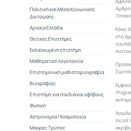
εμβέλε
Αρθρογ
Πολιτική και Μέσα Κοινωνικής
Times 
Δικτύωσης
Αρχαία Ελλάδα
Κάνει 
στο Αμ
Θετικές Επιστήμες
του Κά
Εκλαϊκευμένη επιστήμη
συντον
Μαθηματική λογοτεχνία
Προσκε
ζωντάν
Επιστημονική μυθιστοριογραφία
Βιογραφίες
Εμφανί
Progr
Επιστήμη για παιδιά και εφήβους
εκπομ
Φυσική
Ασχολε
Αστρονομία / Κοσμολογία
πετσί 
ακρίβει
Μαύρες Τρύπες