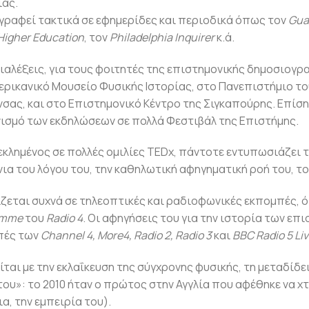
ιας.
ραφεί τακτικά σε εφημερίδες και περιοδικά όπως τον
Gua
Higher Education
, τον
Philadelphia Inquirer
κ.ά.
διαλέξεις, για τους φοιτητές της επιστημονικής δημοσιογρ
ερικανικό Μουσείο Φυσικής Ιστορίας, στο Πανεπιστήμιο το
νσας, και στο Επιστημονικό Κέντρο της Σιγκαπούρης. Επίση
ισμό των εκδηλώσεων σε πολλά Φεστιβάλ της Επιστήμης.
κλημένος σε πολλές ομιλίες TEDx, πάντοτε εντυπωσιάζει τ
ια του λόγου του, την καθηλωτική αφηγηματική ροή του, το 
ζεται συχνά σε τηλεοπτικές και ραδιοφωνικές εκπομπές,
amme
του
Radio 4
. Οι αφηγήσεις του για την ιστορία των επ
πές των
Channel 4, More4, Radio 2, Radio 3
και
BBC Radio 5 Li
ίται με την εκλαΐκευση της σύγχρονης φυσικής, τη μεταδίδει
του»: το 2010 ήταν ο πρώτος στην Αγγλία που αφέθηκε να χτ
α, την εμπειρία του).