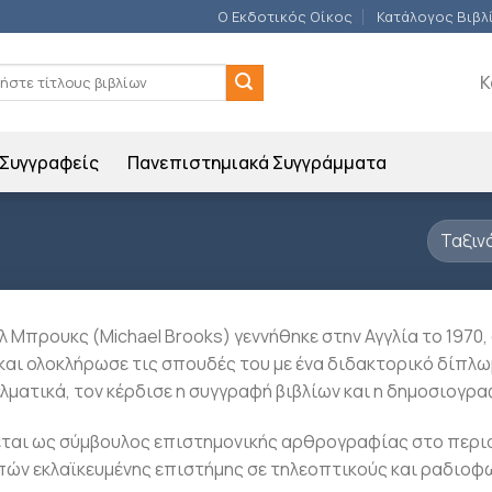
Ο Εκδοτικός Οίκος
Κατάλογος Βιβλ
ση
Κ
Συγγραφείς
Πανεπιστημιακά Συγγράμματα
λ Μπρουκς (Michael Brooks) γεννήθηκε στην Αγγλία το 197
και ολοκλήρωσε τις σπουδές του με ένα διδακτορικό δίπλω
λματικά, τον κέρδισε η συγγραφή βιβλίων και η δημοσιογρα
ται ως σύμβουλος επιστημονικής αρθρογραφίας στο περι
ών εκλαϊκευμένης επιστήμης σε τηλεοπτικούς και ραδιοφω