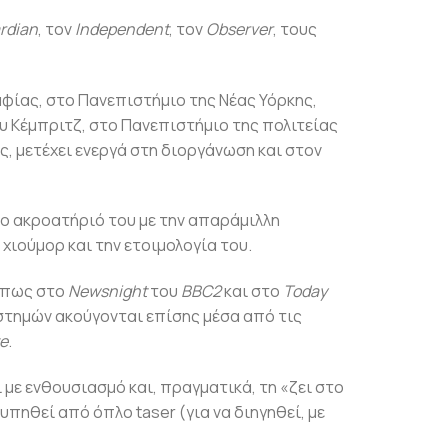
rdian
, τον
Independent
, τον
Observer
, τους
αφίας, στο Πανεπιστήμιο της Νέας Υόρκης,
υ Κέμπριτζ, στο Πανεπιστήμιο της πολιτείας
ς, μετέχει ενεργά στη διοργάνωση και στον
ο ακροατήριό του με την απαράμιλλη
χιούμορ και την ετοιμολογία του.
 όπως στο
Newsnight
του
BBC2
και στο
Today
ιστημών ακούγονται επίσης μέσα από τις
ve
.
 με ενθουσιασμό και, πραγματικά, τη «ζει στο
υπηθεί από όπλο taser (για να διηγηθεί, με