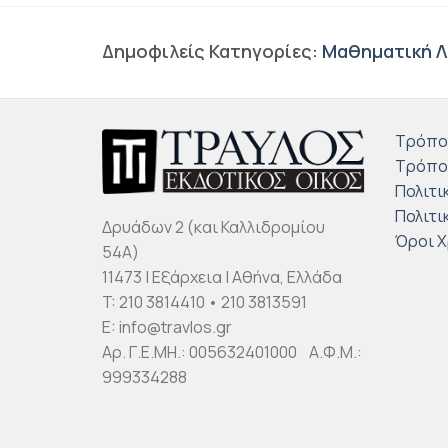
Δημοφιλείς Κατηγορίες:
Μαθηματική Λ
Τρόπο
Τρόπο
Πολιτι
Πολιτι
Δρυάδων 2 (και Καλλιδρομίου
Όροι 
54Α)
11473 | Εξάρχεια | Αθήνα, Ελλάδα
T: 210 3814410 • 210 3813591
E: info@travlos.gr
Αρ. Γ.Ε.ΜΗ.: 005632401000 Α.Φ.Μ.:
999334288