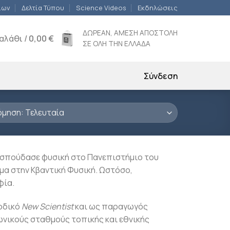
ίων
Δελτία Τύπου
Science Videos
Εκδηλώσεις
ΔΩΡΕΑΝ, ΑΜΕΣΗ ΑΠΟΣΤΟΛΗ
αλάθι /
0,00
€
ΣΕ ΟΛΗ ΤΗΝ ΕΛΛΑΔΑ
Σύνδεση
0, σπούδασε φυσική στο Πανεπιστήμιο του
μα στην Κβαντική Φυσική. Ωστόσο,
φία.
οδικό
New Scientist
και ως παραγωγός
νικούς σταθμούς τοπικής και εθνικής