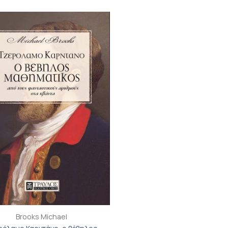
Προσθήκη
βιβλίου
στη λίστα
επιθυμιών
Brooks Michael