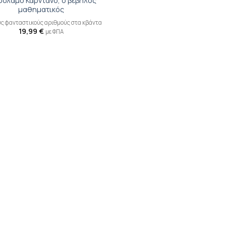
ρόλαμο Καρντάνο, ο βέβηλος
μαθηματικός
υς φανταστικούς αριθμούς στα κβάντα
19,99
€
με ΦΠΑ