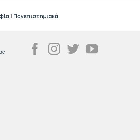
φία
|
Πανεπιστημιακά
ας