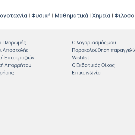
ογοτεχνία
|
Φυσική
|
Μαθηματικά
|
Χημεία
|
Φιλοσο
ι Πληρωμής
Ο λογαριασμός μου
ι Αποστολής
Παρακολούθηση παραγγελί
κή Επιστροφών
Wishlist
κή Απορρήτου
Ο Εκδοτικός Οίκος
Χρήσης
Επικοινωνία