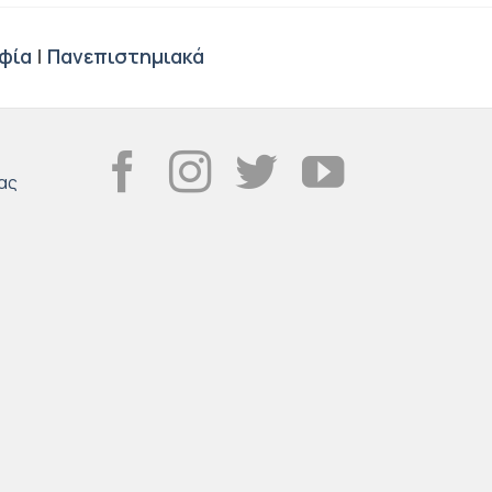
φία
|
Πανεπιστημιακά
ας