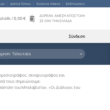
ίων
Δελτία Τύπου
Science Videos
Εκδηλώσεις
ΔΩΡΕΑΝ, ΑΜΕΣΗ ΑΠΟΣΤΟΛΗ
αλάθι /
0,00
€
ΣΕ ΟΛΗ ΤΗΝ ΕΛΛΑΔΑ
Σύνδεση
 δημοσιογράφος, σεναριογράφος και
εσά τους σημειώνουμε:
 Nάπολη του Mπελαβίστα», «Oι Διάλογοι του