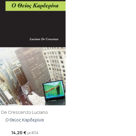
Προσθήκη
βιβλίου
στη λίστα
επιθυμιών
De Crescenzo Luciano
Ο Θείος Kαρδερίνα
14,20
€
με ΦΠΑ