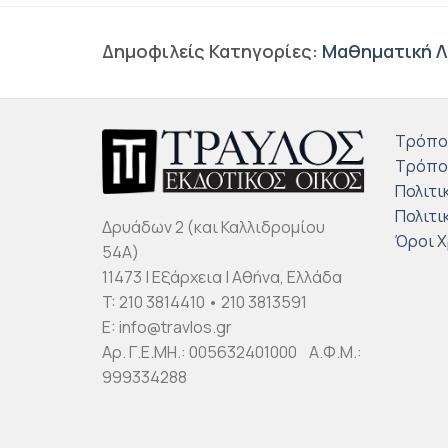
Δημοφιλείς Κατηγορίες:
Μαθηματική Λ
Τρόπο
Τρόπο
Πολιτι
Πολιτι
Δρυάδων 2 (και Καλλιδρομίου
Όροι 
54Α)
11473 | Εξάρχεια | Αθήνα, Ελλάδα
T: 210 3814410 • 210 3813591
E: info@travlos.gr
Αρ. Γ.Ε.ΜΗ.: 005632401000 Α.Φ.Μ.:
999334288