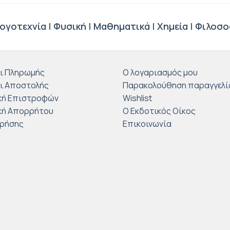
ογοτεχνία
|
Φυσική
|
Μαθηματικά
|
Χημεία
|
Φιλοσο
ι Πληρωμής
Ο λογαριασμός μου
ι Αποστολής
Παρακολούθηση παραγγελί
κή Επιστροφών
Wishlist
κή Απορρήτου
Ο Εκδοτικός Οίκος
Χρήσης
Επικοινωνία