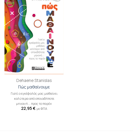
Προσθήκη
βιβλίου
στη λίστα
επιθυμιών
Dehaene Stanislas
Πώς μαθαίνουμε
Γιατί ο εγκέφαλός μας μαθαίνει
καλύτερα από οποιαδήποτε
μηχανή... προς το παρόν
22,95
€
με ΦΠΑ