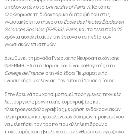
υπολογιστών στο
University of Paris VI
. Κατόπιν,
ολοκλήρωσε τη διδακτορική διατριβή του στις
γνωσιακές επιστήμες στο
École des Hautes Études en
Sciences Sociales
(EHESS), Paris
, και τα τελευταία 22
χρόνια ασχολείται με την έρευνα στο πεδίο των
γνωσιακών επιστημών.
Διευθύνει τη μονάδα Γνωσιακής Νευροαπεικόνισης
INSERM-CEA στο Παρίσι, και είναι καθηγητής στο
Collège de France
, στη νέα έδρα Πειραματικής
Γνωσιακής Ψυχολογίας, την οποία ίδρυσε ο ίδιος.
Στην έρευνά του χρησιμοποιεί προηγμένες τεχνικές
λειτουργικής μαγνητικής τομογραφίας και
ηλεκτροεγκεφαλογραφίας με χρήση ενδοκρανιακών
ηλεκτροδίων και ψυχολογικών δοκιμών, προκειμένου
να μελετήσει τον τρόπο που αλληλεπιδρούν ο
πολιτισμός και η βιολογία στον ανθρώπινο εγκέφαλο.