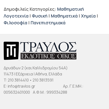
Δημοφιλείς Κατηγορίες:
Μαθηματική
Λογοτεχνία
|
Φυσική
|
Μαθηματικά
|
Χημεία
|
Φιλοσοφία
|
Πανεπιστημιακά
Δρυάδων 2 (και Καλλιδρομίου 54Α)
11473 | Εξάρχεια | Αθήνα, Ελλάδα
T: 210 3814410 • 210 3813591
E: info@travlos.gr Αρ. Γ.Ε.ΜΗ.:
005632401000 Α.Φ.Μ.: 999334288