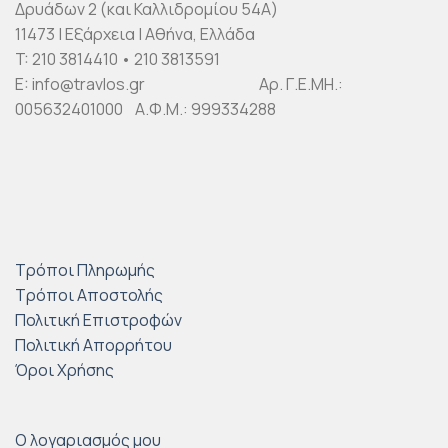
Δρυάδων 2 (και Καλλιδρομίου 54Α)
11473 | Εξάρχεια | Αθήνα, Ελλάδα
T: 210 3814410 • 210 3813591
E: info@travlos.gr Αρ. Γ.Ε.ΜΗ.:
005632401000 Α.Φ.Μ.: 999334288
Τρόποι Πληρωμής
Τρόποι Αποστολής
Πολιτική Επιστροφών
Πολιτική Απορρήτου
Όροι Χρήσης
Ο λογαριασμός μου