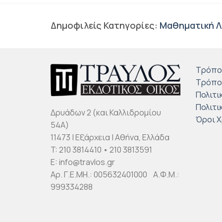
Δημοφιλείς Κατηγορίες:
Μαθηματική Λ
Τρόπο
Τρόπο
Πολιτι
Πολιτι
Δρυάδων 2 (και Καλλιδρομίου
Όροι 
54Α)
11473 | Εξάρχεια | Αθήνα, Ελλάδα
T: 210 3814410 • 210 3813591
E: info@travlos.gr
Αρ. Γ.Ε.ΜΗ.: 005632401000 Α.Φ.Μ.:
999334288