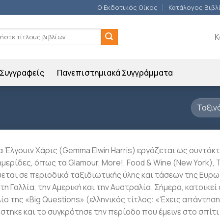
Ο Εκδοτικός Οίκος
Κατάλογος Βιβλ
ση
Κ
Συγγραφείς
Πανεπιστημιακά Συγγράμματα
α Έλγουιν Χάρις (Gemma Elwin Harris) εργάζεται ως συντάκτ
μερίδες, όπως τα Glamour, More!, Food & Wine (New York), T
ύεται σε περιοδικά ταξιδιωτικής ύλης και τάσεων της Ευρω
 τη Γαλλία, την Αμερική και την Αυστραλία. Σήμερα, κατοικε
λίο της «Big Questions» (ελληνικός τίτλος: «Έχεις απάντησ
στηκε και το συγκρότησε την περίοδο που έμεινε στο σπίτι 