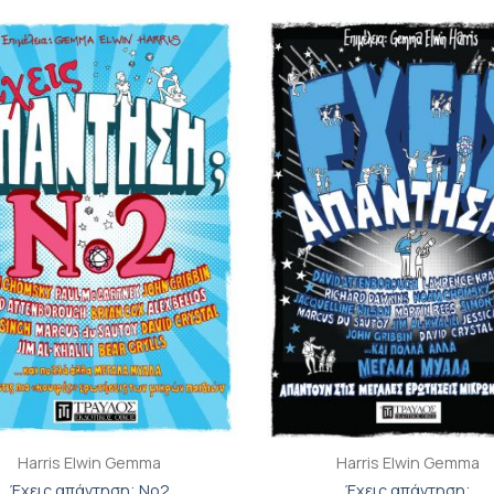
Προσθήκη
Π
βιβλίου
β
στη λίστα
σ
επιθυμιών
επ
+
Harris Elwin Gemma
Harris Elwin Gemma
Έχεις απάντηση; No2
Έχεις απάντηση;