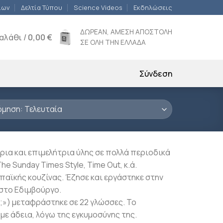
ίων
Δελτία Τύπου
Science Videos
Εκδηλώσεις
ΔΩΡΕΑΝ, ΑΜΕΣΗ ΑΠΟΣΤΟΛΗ
αλάθι /
0,00
€
ΣΕ ΟΛΗ ΤΗΝ ΕΛΛΑΔΑ
Σύνδεση
ρια και επιμελήτρια ύλης σε πολλά περιοδικά
he Sunday Times Style, Time Out, κ.ά.
παϊκής κουζίνας. Έζησε και εργάστηκε στην
ί στο Εδιμβούργο.
η;») μεταφράστηκε σε 22 γλώσσες. Το
με άδεια, λόγω της εγκυμοσύνης της.