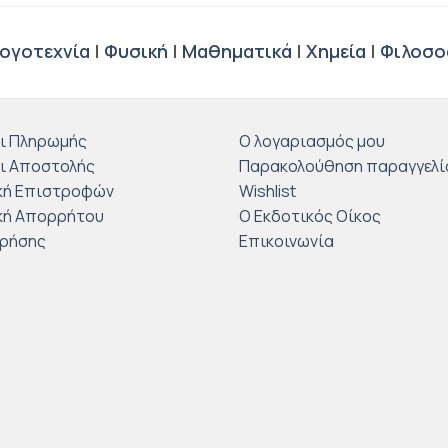
ογοτεχνία
|
Φυσική
|
Μαθηματικά
|
Χημεία
|
Φιλοσο
ι Πληρωμής
Ο λογαριασμός μου
ι Αποστολής
Παρακολούθηση παραγγελί
κή Επιστροφών
Wishlist
κή Απορρήτου
Ο Εκδοτικός Οίκος
Χρήσης
Επικοινωνία