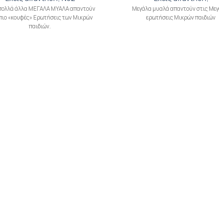
 πολλά άλλα ΜΕΓΑΛΑ ΜΥΑΛΑ απαντούν
Μεγάλα μυαλά απαντούν στις Μεγ
 πιο «κουφές» Ερωτήσεις των Μικρών
ερωτήσεις Μικρών παιδιών
παιδιών.