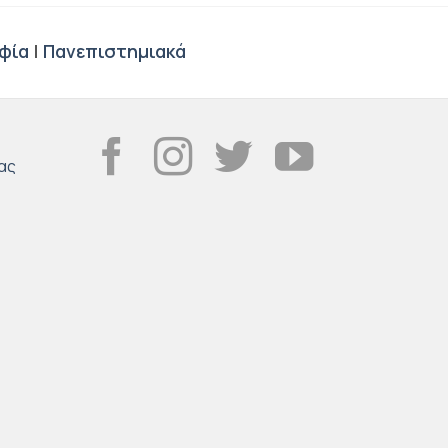
φία
|
Πανεπιστημιακά
ας