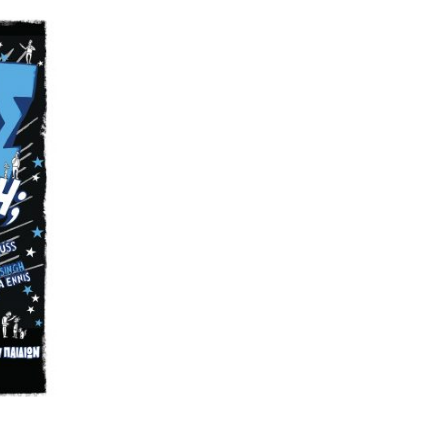
ροσθήκη
ιβλίου
τη λίστα
ιθυμιών