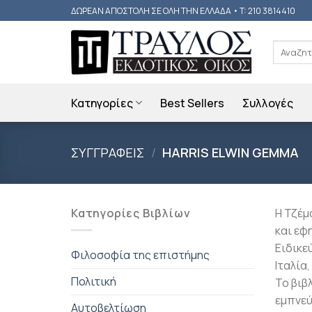
Skip
ΔΩΡΕΑΝ ΑΠΟΣΤΟΛΗ ΣΕ ΟΛΗ ΤΗΝ ΕΛΛΑΔΑ • T: 210 3814410
to
content
Αναζήτη
για:
Κατηγορίες
Best Sellers
Συλλογές
ΣΥΓΓΡΑΦΕΙΣ
/
HARRIS ELWIN GEMMA
Κατηγορίες Βιβλίων
Η Τζέμ
και εφη
Ειδικε
Φιλοσοφία της επιστήμης
Ιταλία,
Πολιτική
Το βιβ
εμπνεύ
Αυτοβελτίωση