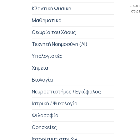
… και
Κβαντική Φυσική
στις
Μαθηματικά
Θεωρία του Χάους
Τεχνητή Νοημοσύνη (AI)
Υπολογιστές
Χημεία
Βιολογία
Νευροεπιστήμες / Εγκέφαλος
Ιατρική / Ψυχολογία
Φιλοσοφία
Θρησκείες
Ιστορία επιστημών