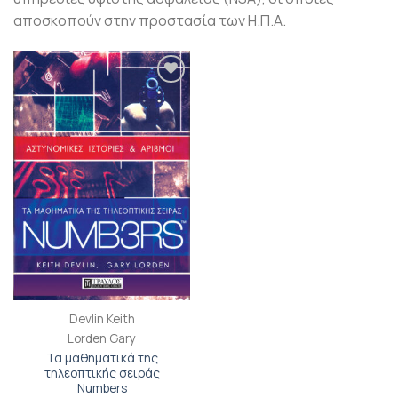
αποσκοπούν στην προστασία των Η.Π.Α.
Προσθήκη
βιβλίου
στη λίστα
επιθυμιών
Devlin Keith
Lorden Gary
Τα μαθηματικά της
τηλεοπτικής σειράς
Numbers