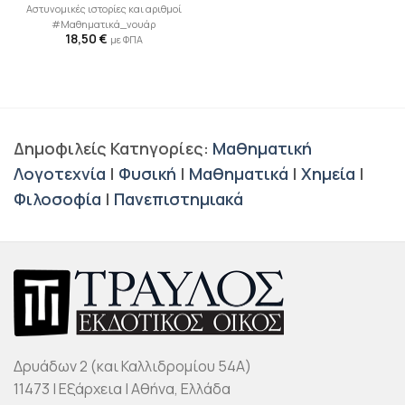
Αστυνομικές ιστορίες και αριθμοί
#Μαθηματικά_νουάρ
18,50
€
με ΦΠΑ
Δημοφιλείς Κατηγορίες:
Μαθηματική
Λογοτεχνία
|
Φυσική
|
Μαθηματικά
|
Χημεία
|
Φιλοσοφία
|
Πανεπιστημιακά
Δρυάδων 2 (και Καλλιδρομίου 54Α)
11473 | Εξάρχεια | Αθήνα, Ελλάδα