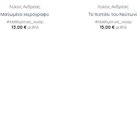
Λύκος Ανδρέας
Λύκος Ανδρέας
Ματωμένο χειρόγραφο
Το πιστόλι του Νεύτων
#Μαθηματικά_νουάρ
#Μαθηματικά_νουάρ
13,00
€
15,00
€
με ΦΠΑ
με ΦΠΑ