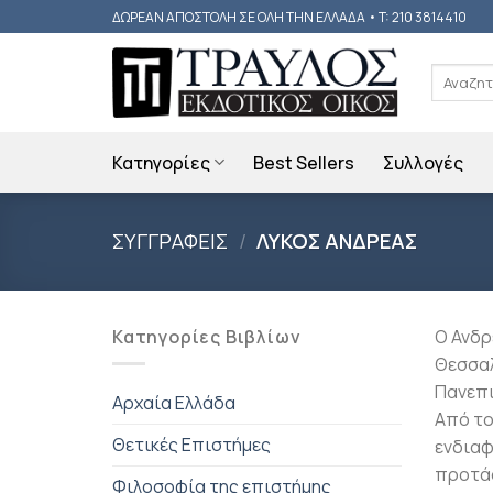
Skip
ΔΩΡΕΑΝ ΑΠΟΣΤΟΛΗ ΣΕ ΟΛΗ ΤΗΝ ΕΛΛΑΔΑ • T: 210 3814410
to
content
Αναζήτη
για:
Κατηγορίες
Best Sellers
Συλλογές
ΣΥΓΓΡΑΦΕΙΣ
/
ΛΥΚΟΣ ΑΝΔΡΕΑΣ
Κατηγορίες Βιβλίων
Ο Ανδρ
Θεσσαλ
Πανεπισ
Αρχαία Ελλάδα
Από το
Θετικές Επιστήμες
ενδιαφ
προτάσ
Φιλοσοφία της επιστήμης