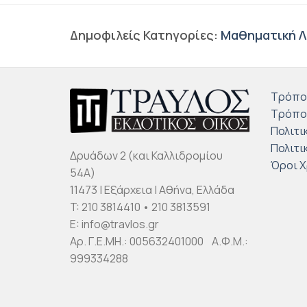
Δημοφιλείς Κατηγορίες:
Μαθηματική Λ
Τρόπο
Τρόπο
Πολιτι
Πολιτι
Δρυάδων 2 (και Καλλιδρομίου
Όροι 
54Α)
11473 | Εξάρχεια | Αθήνα, Ελλάδα
T: 210 3814410 • 210 3813591
E: info@travlos.gr
Αρ. Γ.Ε.ΜΗ.: 005632401000 Α.Φ.Μ.:
999334288