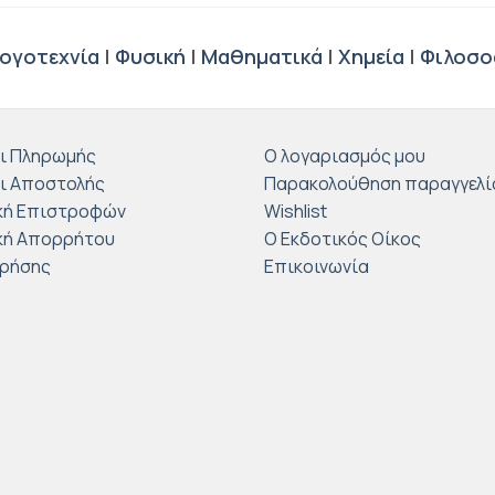
ογοτεχνία
|
Φυσική
|
Μαθηματικά
|
Χημεία
|
Φιλοσο
ι Πληρωμής
Ο λογαριασμός μου
ι Αποστολής
Παρακολούθηση παραγγελί
κή Επιστροφών
Wishlist
κή Απορρήτου
Ο Εκδοτικός Οίκος
Χρήσης
Επικοινωνία