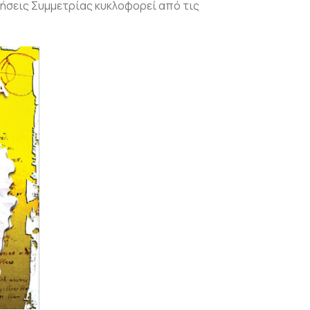
νήσεις Συμμετρίας κυκλοφορεί από τις
ροσθήκη
ιβλίου
τη λίστα
ιθυμιών