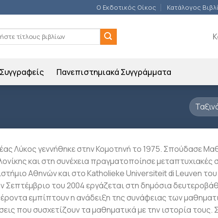
Ο Εκδοτικός Οίκος
Κατάλογος Βιβλ
ση
Κ
Συγγραφείς
Πανεπιστημιακά Συγγράμματα
έας Λύκος γεννήθηκε στην Κομοτηνή το 1975. Σπούδασε Μα
ονίκης και στη συνέχεια πραγματοποίησε μεταπτυχιακές 
τήμιο Αθηνών και στο Katholieke Universiteit di Leuven του
ν Σεπτέμβριο του 2004 εργάζεται στη δημόσια δευτεροβάθ
έροντα εμπίπτουν η ανάδειξη της συνάφειας των μαθηματικ
εις που συσχετίζουν τα μαθηματικά με την ιστορία τους. 