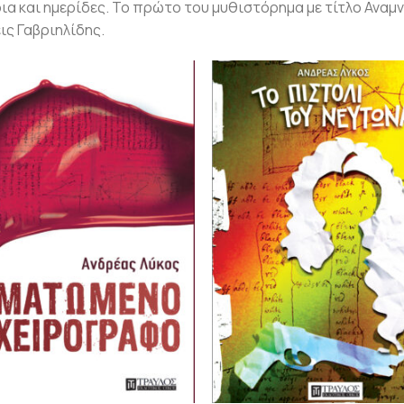
ια και ημερίδες. Το πρώτο του μυθιστόρημα με τίτλο Αναμ
ις Γαβριηλίδης.
Προσθήκη
Π
βιβλίου
β
στη λίστα
σ
επιθυμιών
επ
+