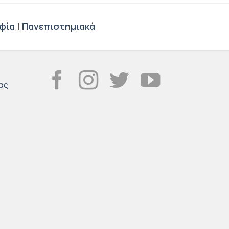
φία
|
Πανεπιστημιακά
ας