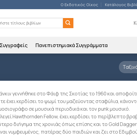
Ο Εκδοτικός Οίκος
Κατάλογος Βιβλ
ση
Κ
Συγγραφείς
Πανεπιστημιακά Συγγράμματα
Pάνκιν γεννήθηκε στο Φάιφ της Σκοτίας το 1960 και αποφοί
τε έχει κερδίσει το ψωμί του μαζεύοντας σταφύλια, κάνον
μοσιογράφο σε μουσικά περιοδικά και τον punk μουσικό.
κλεγεί Hawthornden Fellow, έχει κερδίσει το περίβλεπτο βρα
ύτερο διήγημα της χρονιάς όπως επίσης και το Gold Dagger
Eίναι νυμφευμένος, πατέρας δύο παιδιών και ζει στο Eδιμβο