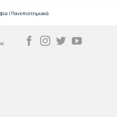
φία
|
Πανεπιστημιακά
ας