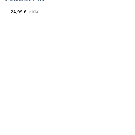
24,99
€
με ΦΠΑ