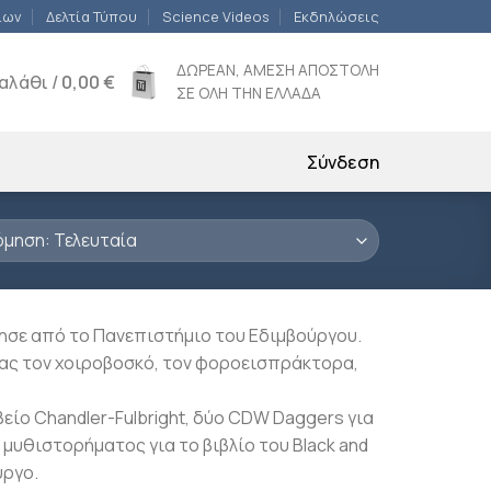
ίων
Δελτία Τύπου
Science Videos
Εκδηλώσεις
ΔΩΡΕΑΝ, ΑΜΕΣΗ ΑΠΟΣΤΟΛΗ
αλάθι /
0,00
€
ΣΕ ΟΛΗ ΤΗΝ ΕΛΛΑΔΑ
Σύνδεση
τησε από το Πανεπιστήμιο του Eδιμβούργου.
τας τον χοιροβοσκό, τον φοροεισπράκτορα,
βείο Chandler-Fulbright, δύο CDW Daggers για
 μυθιστορήματος για το βιβλίο του Black and
ύργο.