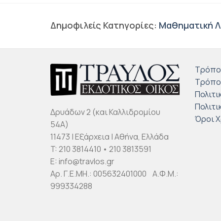
Δημοφιλείς Κατηγορίες:
Μαθηματική Λ
Τρόπο
Τρόπο
Πολιτι
Πολιτι
Δρυάδων 2 (και Καλλιδρομίου
Όροι 
54Α)
11473 | Εξάρχεια | Αθήνα, Ελλάδα
T: 210 3814410 • 210 3813591
E: info@travlos.gr
Αρ. Γ.Ε.ΜΗ.: 005632401000 Α.Φ.Μ.:
999334288