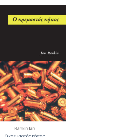
Προσθήκη
βιβλίου
στη λίστα
επιθυμιών
Rankin Ian
Ο κρεμαστός κήπος