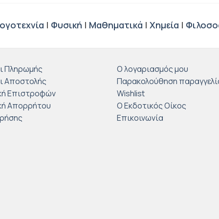
ογοτεχνία
|
Φυσική
|
Μαθηματικά
|
Χημεία
|
Φιλοσο
ι Πληρωμής
Ο λογαριασμός μου
ι Αποστολής
Παρακολούθηση παραγγελί
κή Επιστροφών
Wishlist
κή Απορρήτου
Ο Εκδοτικός Οίκος
Χρήσης
Επικοινωνία