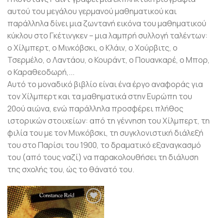
αυτού του μεγάλου γερμανού μαθηματικού και
παράλληλα δίνει μια ζωντανή εικόνα του μαθηματικού
κύκλου στο Γκέτινγκεν – μια λαμπρή συλλογή ταλέντων:
ο Χίλμπερτ, ο Μινκόβσκι, ο Κλάιν, ο Χούρβιτς, ο
Τσερμέλο, ο Λαντάου, ο Κουράντ, ο Πουανκαρέ, ο Μπορ,
ο Καραθεοδωρή,...
Αυτό το μοναδικό βιβλίο είναι ένα έργο αναφοράς για
τον Χίλμπερτ και τα μαθηματικά στην Ευρώπη του
20ού αιώνα, ενώ παράλληλα προσφέρει πλήθος
ιστορικών στοιχείων: από τη γέννηση του Χίλμπερτ, τη
φιλία του με τον Μινκόβσκι, τη συγκλονιστική διάλεξή
του στο Παρίσι του 1900, το δραματικό εξαναγκασμό
του (από τους ναζί) να παρακολουθήσει τη διάλυση
της σχολής του, ώς το θάνατό του.
Προσθήκη
βιβλίου