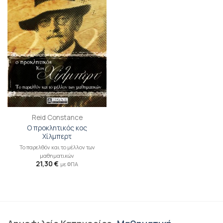
στη λίστα
επιθυμιών
Reid Constance
Ο προκλητικός κος
Χίλμπερτ
Το παρελθόν και το μέλλον των
μαθηματικών
21,30
€
με ΦΠΑ