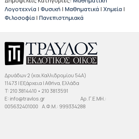
Δημοφιλείς Κατηγορίες:
Μαθηματική
Λογοτεχνία
|
Φυσική
|
Μαθηματικά
|
Χημεία
|
Φιλοσοφία
|
Πανεπιστημιακά
Δρυάδων 2 (και Καλλιδρομίου 54Α)
11473 | Εξάρχεια | Αθήνα, Ελλάδα
T: 210 3814410 • 210 3813591
E: info@travlos.gr Αρ. Γ.Ε.ΜΗ.:
005632401000 Α.Φ.Μ.: 999334288