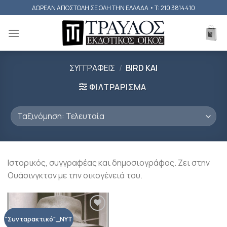
Skip
ΔΩΡΕΑΝ ΑΠΟΣΤΟΛΗ ΣΕ ΟΛΗ ΤΗΝ ΕΛΛΑΔΑ • T: 210 3814410
to
content
ΣΥΓΓΡΑΦΕΙΣ
/
BIRD KAI
ΦΙΛΤΡΑΡΙΣΜΑ
Ιστορικός, συγγραφέας και δημοσιογράφος. Ζει στην
Ουάσινγκτον με την οικογένειά του.
Προσθήκη
"Συνταρακτικό"_NYT
βιβλίου