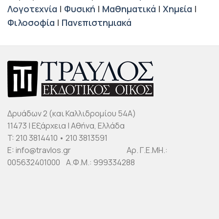
Λογοτεχνία
|
Φυσική
|
Μαθηματικά
|
Χημεία
|
Φιλοσοφία
|
Πανεπιστημιακά
Δρυάδων 2 (και Καλλιδρομίου 54Α)
11473 | Εξάρχεια | Αθήνα, Ελλάδα
T: 210 3814410 • 210 3813591
E: info@travlos.gr Αρ. Γ.Ε.ΜΗ.:
005632401000 Α.Φ.Μ.: 999334288