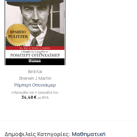
στη λίστα
επιθυμιών
Bird Kai
Sherwin J. Martin
Ρόμπερτ Οπενχάιμερ
ο θρίαμβος και η τραγωδία του
34,48
€
με ΦΠΑ
Δημοφιλείς Κατηγορίες:
Μαθηματική