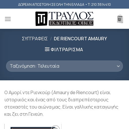
Skip
ΔΩΡΕΑΝ ΑΠΟΣΤΟΛΗ ΣΕ ΟΛΗ ΤΗΝ ΕΛΛΑΔΑ • T: 210 3814410
to
content
ΣΥΓΓΡΑΦΕΙΣ
/
DE RIENCOURT AMAURY
ΦΙΛΤΡΑΡΙΣΜΑ
Ο Αμορί ντε Ριενκούρ (Amaury de Riencourt) είναι
ιστορικός και ένας από τους διαπρεπέστερους
στοχαστές του αιώνα μας. Είναι γαλλικής καταγωγής
και ζει στη Γενεύη.