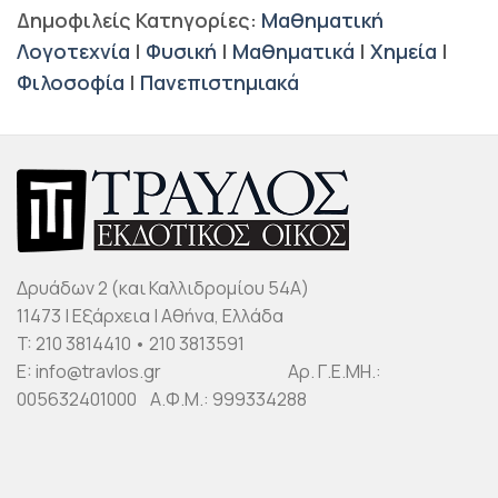
Δημοφιλείς Κατηγορίες:
Μαθηματική
Λογοτεχνία
|
Φυσική
|
Μαθηματικά
|
Χημεία
|
Φιλοσοφία
|
Πανεπιστημιακά
Δρυάδων 2 (και Καλλιδρομίου 54Α)
11473 | Εξάρχεια | Αθήνα, Ελλάδα
T: 210 3814410 • 210 3813591
E: info@travlos.gr Αρ. Γ.Ε.ΜΗ.:
005632401000 Α.Φ.Μ.: 999334288