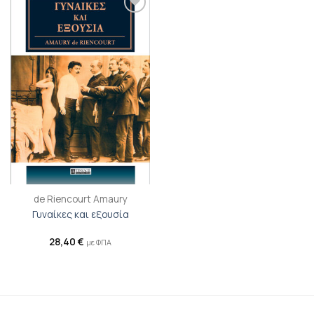
Προσθήκη
βιβλίου
στη λίστα
επιθυμιών
de Riencourt Amaury
Γυναίκες και εξουσία
28,40
€
με ΦΠΑ