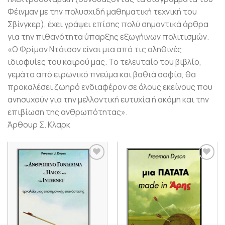
Φέινμαν με την πολυσχιδή μαθηματική τεχνική του
Σβίνγκερ), έχει γράψει επίσης πολύ σημαντικά άρθρα
για την πιθανότητα ύπαρξης εξωγήινων πολιτισμών.
«Ο Φρίμαν Ντάισον είναι μια από τις αληθινές
ιδιοφυίες του καιρού μας. Το τελευταίο του βιβλίο,
γεμάτο από ειρωνικό πνεύμα και βαθιά σοφία, θα
προκαλέσει ζωηρό ενδιαφέρον σε όλους εκείνους που
ανησυχούν για την μελλοντική ευτυχία ή ακόμη και την
επιβίωση της ανθρωπότητας».
Άρθουρ Σ. Κλαρκ
Προσθήκη
Προσθήκη
βιβλίου
βιβλίου
στη λίστα
στη λίστα
επιθυμιών
επιθυμιών