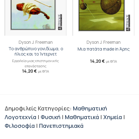
Dyson J. Freeman
Dyson J. Freeman
Το ανθρώπινο γονιδίωμα, ο
Μια πατάτα made in Άρης
ήλιος και το Ίντερνετ
Εργαλεία μιας επιστημονικής
14,20
€
με ΦΠΑ
επανάστασης
14,20
€
με ΦΠΑ
Δημοφιλείς Κατηγορίες:
Μαθηματική
Λογοτεχνία
|
Φυσική
|
Μαθηματικά
|
Χημεία
|
Φιλοσοφία
|
Πανεπιστημιακά