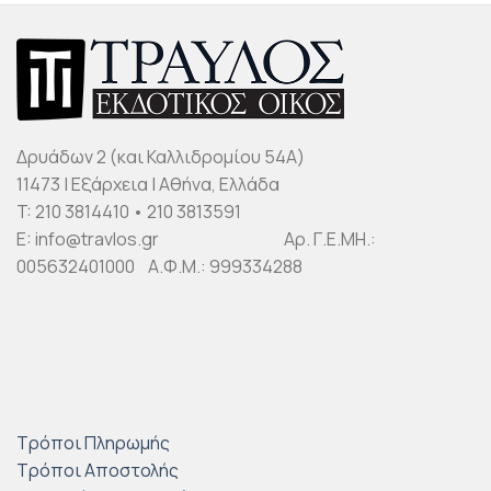
Δρυάδων 2 (και Καλλιδρομίου 54Α)
11473 | Εξάρχεια | Αθήνα, Ελλάδα
T: 210 3814410 • 210 3813591
E: info@travlos.gr Αρ. Γ.Ε.ΜΗ.:
005632401000 Α.Φ.Μ.: 999334288
Τρόποι Πληρωμής
Τρόποι Αποστολής