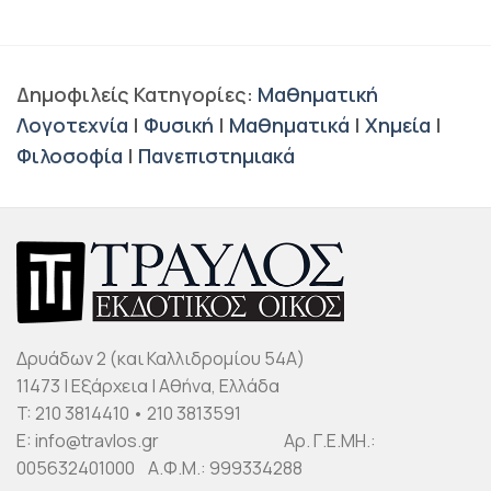
Δημοφιλείς Κατηγορίες:
Μαθηματική
Λογοτεχνία
|
Φυσική
|
Μαθηματικά
|
Χημεία
|
Φιλοσοφία
|
Πανεπιστημιακά
Δρυάδων 2 (και Καλλιδρομίου 54Α)
11473 | Εξάρχεια | Αθήνα, Ελλάδα
T: 210 3814410 • 210 3813591
E: info@travlos.gr Αρ. Γ.Ε.ΜΗ.:
005632401000 Α.Φ.Μ.: 999334288