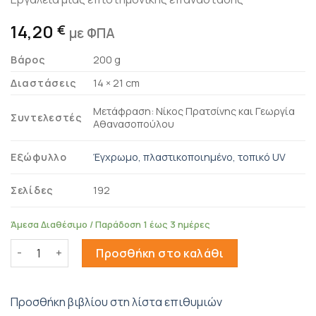
14,20
€
με ΦΠΑ
Βάρος
200 g
Διαστάσεις
14 × 21 cm
Μετάφραση: Νίκος Πρατσίνης και Γεωργία
Συντελεστές
Αθανασοπούλου
Εξώφυλλο
Έγχρωμο, πλαστικοποιημένο, τοπικό UV
Σελίδες
192
Άμεσα Διαθέσιμο / Παράδοση 1 έως 3 ημέρες
Το ανθρώπινο γονιδίωμα, ο ήλιος και το Ίντερνετ ποσότητ
Προσθήκη στο καλάθι
Προσθήκη βιβλίου στη λίστα επιθυμιών