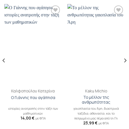
Προσθήκη
Προσθήκη
βιβλίου
βιβλίου
στη λίστα
στη λίστα
επιθυμιών
επιθυμιών
Καλφοπούλου Κατερίνα
Kaku Michio
Το μέλλον της
Ο Γιάννης που αγάπησα
ανθρωπότητας
ιστορίες ανατροπής στην τάξη των
γαιοπλασία του Άρη, διαστρικά
μαθηματικών
ταξίδια, αθανασία, και το
14,00
€
με ΦΠΑ
πεπρωμένο μας πέρα από τη Γη
23,99
€
με ΦΠΑ