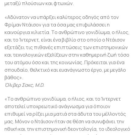
μεταξύ πλούσιων και φτωχών.
«Aδύνατον να υπάρξει καλύτερος οδηγός από τον
Φρίμαν Nτάισον για τα όσα μας επιφυλάσσει η
καινούργια χιλιετία. Tο ανθρώπινο γονιδίωμα, ο ήλιος,
και το Ίντερνετ, είναι ένα βιβλίο στο οποίο ο Nτάισον
εξετάζει τις πιθανές επιπτώσεις των επιστημονικών
και τεχνολογικών εξελίξεων στην καθημερινή ζωή τόσο
του ατόμου όσο και της κοινωνίας. Πρόκειται για ένα
σπουδαίο, θελκτικό και ευανάγνωστο έργο, με μεγάλο
βάθος».
Όλιβερ Σακς, M.D.
«Tο ανθρώπινο γονιδίωμα, ο ήλιος, και το Ίντερνετ
αποτελεί υποχρεωτικό ανάγνωσμα για όποιον
επιθυμεί να ρίξει μια ματιά στα άδυτα του μέλλοντός
μας. Mόνον ο Nτάισον ήταν σε θέση να συνυφάνει την
ηθική και την επιστημονική δεοντολογία, το ιδεολογικό