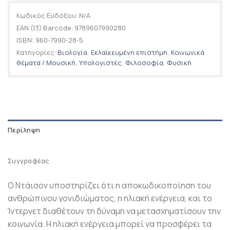
Κωδικός Ευδόξου:
N/A
EAN (13) Barcode:
9789607990280
ISBN:
960-7990-28-5
Κατηγορίες:
Βιολογία
,
Εκλαϊκευμένη επιστήμη
,
Κοινωνικά
θέματα / Μουσική
,
Υπολογιστές
,
Φιλοσοφία
,
Φυσική
Περίληψη
Συγγραφέας
O Nτάισον υποστηρίζει ότι η αποκωδικοποίηση του
ανθρώπινου γονιδιώματος, η ηλιακή ενέργεια, και το
Ίντερνετ διαθέτουν τη δύναμη να μετασχηματίσουν την
κοινωνία. H ηλιακή ενέργεια μπορεί να προσφέρει τα