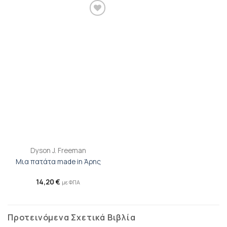
Προσθήκη
βιβλίου
στη λίστα
επιθυμιών
Dyson J. Freeman
Μια πατάτα made in Άρης
14,20
€
με ΦΠΑ
Προτεινόμενα Σχετικά Βιβλία