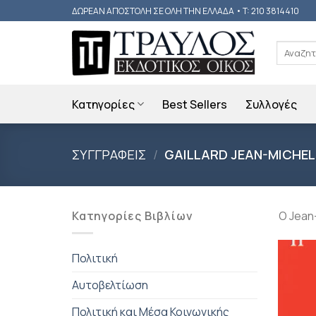
Skip
ΔΩΡΕΑΝ ΑΠΟΣΤΟΛΗ ΣΕ ΟΛΗ ΤΗΝ ΕΛΛΑΔΑ • T: 210 3814410
to
content
Αναζήτη
για:
Κατηγορίες
Best Sellers
Συλλογές
ΣΥΓΓΡΑΦΕΙΣ
/
GAILLARD JEAN-MICHEL
Κατηγορίες Βιβλίων
Ο Jean-
Πολιτική
Αυτοβελτίωση
Πολιτική και Μέσα Κοινωνικής