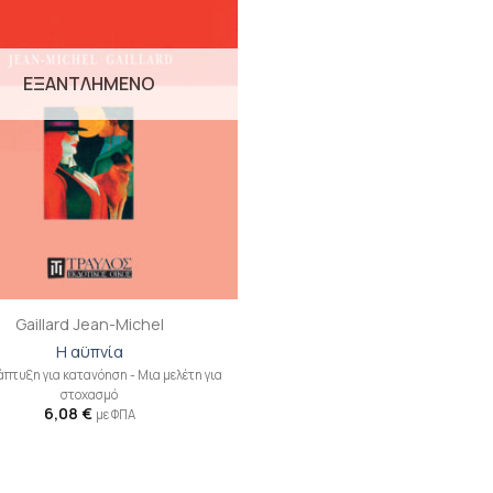
ΕΞΑΝΤΛΗΜΕΝΟ
Gaillard Jean-Michel
Η αϋπνία
πτυξη για κατανόηση - Mια μελέτη για
στοχασμό
6,08
€
με ΦΠΑ