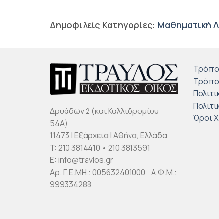
Δημοφιλείς Κατηγορίες:
Μαθηματική Λ
Τρόπο
Τρόπο
Πολιτι
Πολιτι
Δρυάδων 2 (και Καλλιδρομίου
Όροι 
54Α)
11473 | Εξάρχεια | Αθήνα, Ελλάδα
T: 210 3814410 • 210 3813591
E: info@travlos.gr
Αρ. Γ.Ε.ΜΗ.: 005632401000 Α.Φ.Μ.:
999334288