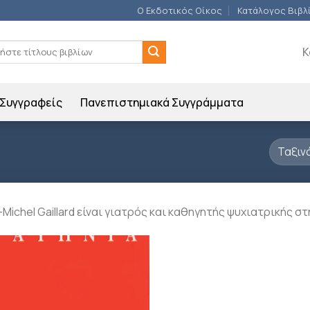
Ο Εκδοτικός Οίκος
Κατάλογος Βιβλ
ση
Κ
Συγγραφείς
Πανεπιστημιακά Συγγράμματα
Michel Gaillard είναι γιατρός και καθηγητής ψυχιατρικής στ
Προσθήκη
βιβλίου
στη λίστα
επιθυμιών