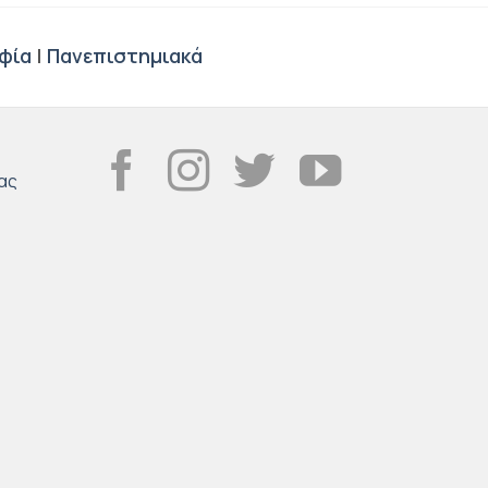
φία
|
Πανεπιστημιακά
ας