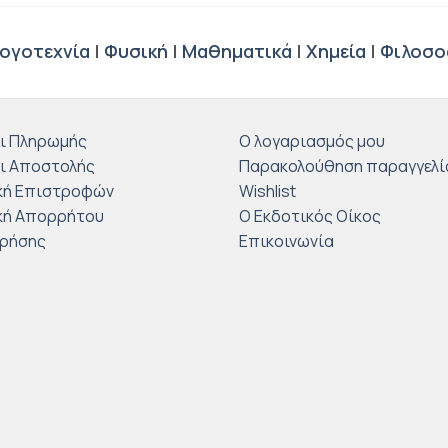
ογοτεχνία
|
Φυσική
|
Μαθηματικά
|
Χημεία
|
Φιλοσο
ι Πληρωμής
Ο λογαριασμός μου
ι Αποστολής
Παρακολούθηση παραγγελί
κή Επιστροφών
Wishlist
κή Απορρήτου
Ο Εκδοτικός Οίκος
Χρήσης
Επικοινωνία