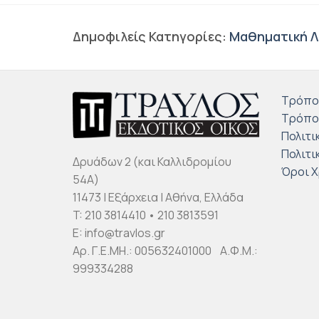
Δημοφιλείς Κατηγορίες:
Μαθηματική Λ
Τρόπο
Τρόπο
Πολιτι
Πολιτι
Δρυάδων 2 (και Καλλιδρομίου
Όροι 
54Α)
11473 | Εξάρχεια | Αθήνα, Ελλάδα
T: 210 3814410 • 210 3813591
E: info@travlos.gr
Αρ. Γ.Ε.ΜΗ.: 005632401000 Α.Φ.Μ.:
999334288