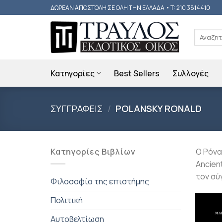
Skip
ΔΩΡΕΑΝ ΑΠΟΣΤΟΛΗ ΣΕ ΟΛΗ ΤΗΝ ΕΛΛΑΔΑ • T: 210 3814410
to
content
Αναζήτη
για:
Κατηγορίες
Best Sellers
Συλλογές
ΣΥΓΓΡΑΦΕΙΣ
/
POLANSKY RONALD
Κατηγορίες Βιβλίων
Ο Ρόνα
Ancien
τον σύ
Φιλοσοφία της επιστήμης
Πολιτική
Αυτοβελτίωση