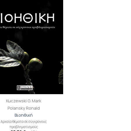
βιβλίου
στη λίστα
επιθυμιών
Kuczewski G. Mark
Polansky Ronald
Βιοηθική
Αρχαία θέματα σε σύγχρονους
προβληματισμούς