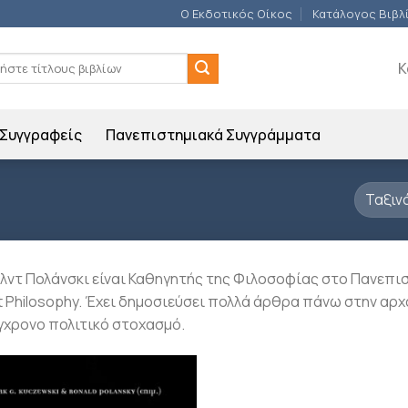
Ο Εκδοτικός Οίκος
Κατάλογος Βιβλ
ση
Κ
Συγγραφείς
Πανεπιστημιακά Συγγράμματα
λντ Πολάνσκι είναι Καθηγητής της Φιλοσοφίας στο Πανεπι
t Philosophy. Έχει δημοσιεύσει πολλά άρθρα πάνω στην αρχ
γχρονο πολιτικό στοχασμό.
Προσθήκη