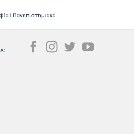
φία
|
Πανεπιστημιακά
ας