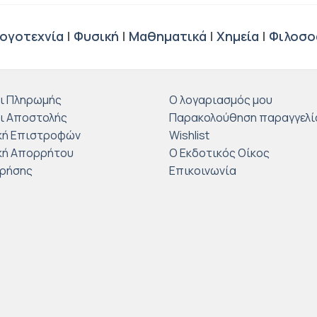
ογοτεχνία
|
Φυσική
|
Μαθηματικά
|
Χημεία
|
Φιλοσο
ι Πληρωμής
Ο λογαριασμός μου
ι Αποστολής
Παρακολούθηση παραγγελί
κή Επιστροφών
Wishlist
κή Απορρήτου
Ο Εκδοτικός Οίκος
Χρήσης
Επικοινωνία