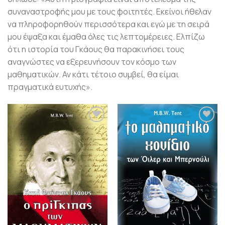
συναναστροφής μου με τους φοιτητές. Εκείνοι ήθελαν
να πληροφορηθούν περισσότερα και εγώ με τη σειρά
μου έψαξα και έμαθα όλες τις λεπτομέρειες. Ελπίζω
ότι η ιστορία του Γκάους θα παρακινήσει τους
αναγνώστες να εξερευνήσουν τον κόσμο των
μαθηματικών. Αν κάτι τέτοιο συμβεί, θα είμαι
πραγματικά ευτυχής».
Προσθήκη
Προσθήκη
βιβλίου
βιβλίου
στη λίστα
στη λίστα
επιθυμιών
επιθυμιών