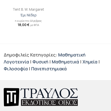
Tent B. W. Margaret
Έμι Νέδερ
η κυρία της άλγεβρας
18,00
€
με ΦΠΑ
Δημοφιλείς Κατηγορίες:
Μαθηματική
Λογοτεχνία
|
Φυσική
|
Μαθηματικά
|
Χημεία
|
Φιλοσοφία
|
Πανεπιστημιακά