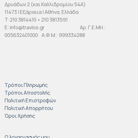
Δρυάδων 2 (και Καλλιδρομίου 54Α)
11473 | Εξάρχεια | Αθήνα, Ελλάδα
T: 210 3814410 • 210 3813591
E: info@travlos.gr Αρ. Γ.Ε.ΜΗ.:
005632401000 Α.Φ.Μ.: 999334288
Τρόποι Πληρωμής
Τρόποι Αποστολής
Πολιτική Επιστροφών
Πολιτική Απορρήτου
Όροι Χρήσης
Ο λογαριασμός μου