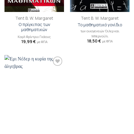
Tent B. W. Margaret
Tent B. W. Margaret
Ο πρίγκιπας των
Το μαθηματικό γονίδιο
μαθηματικών
των οικογενειών Όιλερ και
Μπερνούλι
Καρλ Φρίντριχ Γκάους
18,50
€
19,99
€
με ΦΠΑ
με ΦΠΑ
Προσθήκη
βιβλίου
στη λίστα
επιθυμιών