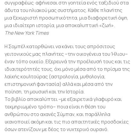
συγγραφέως· αφήνεσαι στη γοητεία ενός ταξιδιού στα
άδυτα του ηλιακού μας συστήματος. Κάθε πλανήτης
μια ξεχωριστή προσωπικότητα, μια διαφορετική όψη,
μια ιδιαίτερη ιστορία, μια αποκαλυπτική «ζωή».
The New York Times
Η Σομπέλ κατορθώνει να κάνει τους απρόσιτους
γειτονικούς μας πλανήτες –την οικογένεια του Ήλιου–
έναν τόπο οικείο. Εξερευνά την προέλευσή τους και τις
ιδιαιτερότητές τους, όχι μόνο μέσα από το πρίσμα της
λαϊκής κουλτούρας (αστρολογία, μυθολογία,
επιστημονική φαντασία) αλλά και μέσα από την
ποίηση, τη μουσική και την Ιστορία.
Το βιβλίο αποκαλύπτει –με εξαιρετικά γλαφυρό και
τεκμηριωμένο τρόπο– ποια είναι η θέση του
ανθρώπου στο αχανές Σύμπαν, και παράλληλα
ικανοποιεί ακόμη και τις πιο απαιτητικές προσδοκίες
όσων ατενίζουν με δέος το νυχτερινό ουρανό.