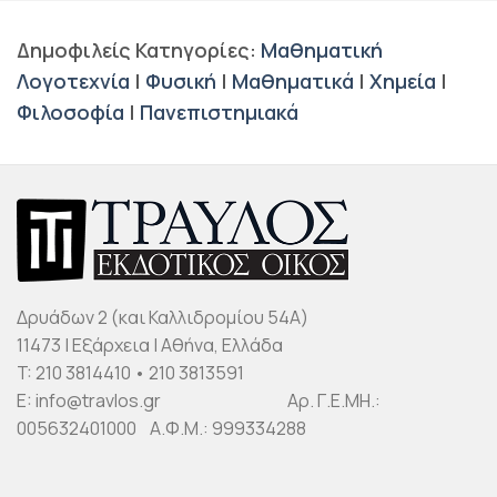
Δημοφιλείς Κατηγορίες:
Μαθηματική
Λογοτεχνία
|
Φυσική
|
Μαθηματικά
|
Χημεία
|
Φιλοσοφία
|
Πανεπιστημιακά
Δρυάδων 2 (και Καλλιδρομίου 54Α)
11473 | Εξάρχεια | Αθήνα, Ελλάδα
T: 210 3814410 • 210 3813591
E: info@travlos.gr Αρ. Γ.Ε.ΜΗ.:
005632401000 Α.Φ.Μ.: 999334288