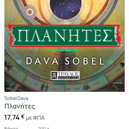
Sobel Dava
Πλανήτες
17,74
€
με ΦΠΑ
Βάρος
200 g