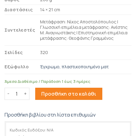
Διαστάσεις
14 × 21 cm
Μετάφραση: Νίκος Αποστολόπουλος |
Γλωσσική επιμέλεια μετάφρασης: Ανέστης
Συντελεστές
Μ. Αναγνωστάκης | Επιστημονική επιμέλεια
μετάφρασης: Θεοφάνης Γραμμένος
Σελίδες
320
Εξώφυλλο
Έγχρωμο, πλαστικοποιημένο ματ
Άμεσα Διαθέσιμο / Παράδοση 1 έως 3 ημέρες
Πλανήτες ποσότητα
Προσθήκη στο καλάθι
Προσθήκη βιβλίου στη λίστα επιθυμιών
Κωδικός Ευδόξου:
N/A