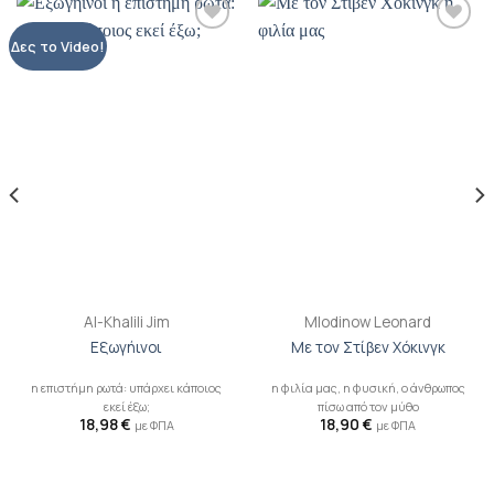
Προσθήκη
Προσθήκη
Δες το Video!
βιβλίου
βιβλίου
στη λίστα
στη λίστα
επιθυμιών
επιθυμιών
Al-Khalili Jim
Mlodinow Leonard
Εξωγήινοι
Με τον Στίβεν Χόκινγκ
η επιστήμη ρωτά: υπάρχει κάποιος
η φιλία μας, η φυσική, ο άνθρωπος
εκεί έξω;
πίσω από τον μύθο
18,98
€
18,90
€
με ΦΠΑ
με ΦΠΑ