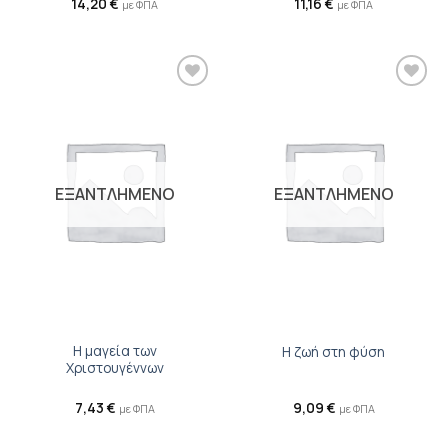
14,20
€
11,16
€
με ΦΠΑ
με ΦΠΑ
Προσθήκη
Προσθήκη
βιβλίου
βιβλίου
στη λίστα
στη λίστα
επιθυμιών
επιθυμιών
ΕΞΑΝΤΛΗΜΕΝΟ
ΕΞΑΝΤΛΗΜΕΝΟ
Η μαγεία των
Η ζωή στη φύση
Χριστουγέννων
7,43
€
9,09
€
με ΦΠΑ
με ΦΠΑ