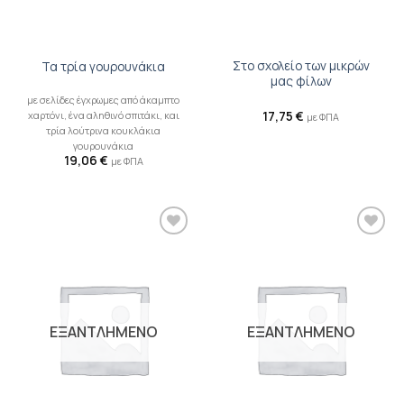
Στο σχολείο των μικρών
Τα τρία γουρουνάκια
μας φίλων
με σελίδες έγχρωμες από άκαμπτο
χαρτόνι, ένα αληθινό σπιτάκι, και
17,75
€
με ΦΠΑ
τρία λούτρινα κουκλάκια
γουρουνάκια
19,06
€
με ΦΠΑ
Προσθήκη
Προσθήκη
βιβλίου
βιβλίου
στη λίστα
στη λίστα
επιθυμιών
επιθυμιών
ΕΞΑΝΤΛΗΜΕΝΟ
ΕΞΑΝΤΛΗΜΕΝΟ