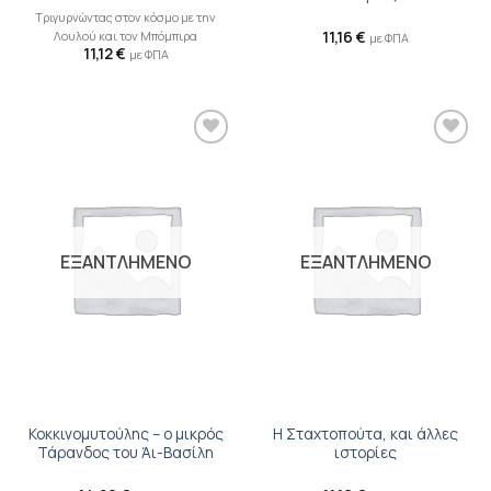
Τριγυρνώντας στον κόσμο με την
Λουλού και τον Μπόμπιρα
11,16
€
με ΦΠΑ
11,12
€
με ΦΠΑ
Προσθήκη
Προσθήκη
βιβλίου
βιβλίου
στη λίστα
στη λίστα
επιθυμιών
επιθυμιών
ΕΞΑΝΤΛΗΜΕΝΟ
ΕΞΑΝΤΛΗΜΕΝΟ
Κοκκινομυτούλης – ο μικρός
Η Σταχτοπούτα, και άλλες
Τάρανδος του Άι-Βασίλη
ιστορίες