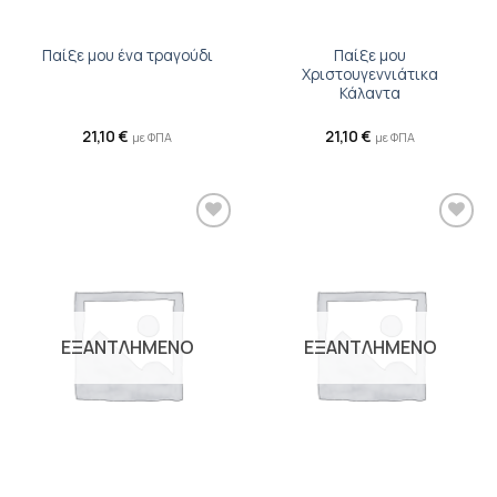
Παίξε μου
Παίξε μου ένα τραγούδι
Χριστουγεννιάτικα
Κάλαντα
21,10
€
21,10
€
με ΦΠΑ
με ΦΠΑ
Προσθήκη
Προσθήκη
βιβλίου
βιβλίου
στη λίστα
στη λίστα
επιθυμιών
επιθυμιών
ΕΞΑΝΤΛΗΜΕΝΟ
ΕΞΑΝΤΛΗΜΕΝΟ