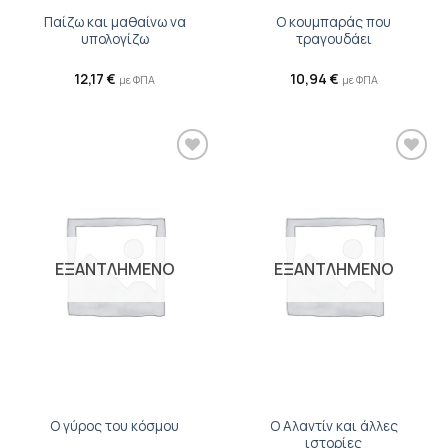
Παίζω και μαθαίνω να
Ο κουμπαράς που
υπολογίζω
τραγουδάει
12,17
€
10,94
€
με ΦΠΑ
με ΦΠΑ
Προσθήκη
Προσθήκη
βιβλίου
βιβλίου
στη λίστα
στη λίστα
επιθυμιών
επιθυμιών
ΕΞΑΝΤΛΗΜΕΝΟ
ΕΞΑΝΤΛΗΜΕΝΟ
Ο Αλαντίν και άλλες
Ο γύρος του κόσμου
ιστορίες