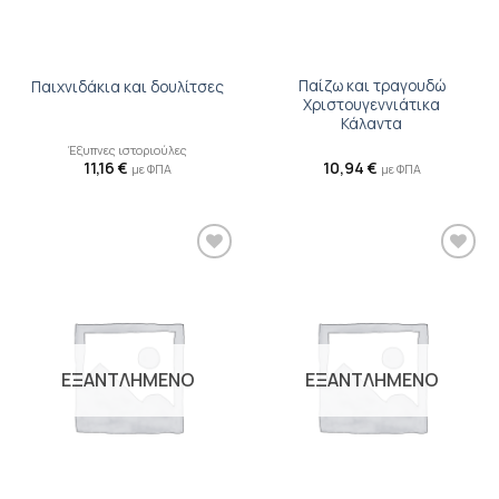
Παίζω και τραγουδώ
Παιχνιδάκια και δουλίτσες
Χριστουγεννιάτικα
Κάλαντα
Έξυπνες ιστοριούλες
11,16
€
10,94
€
με ΦΠΑ
με ΦΠΑ
Προσθήκη
Προσθήκη
βιβλίου
βιβλίου
στη λίστα
στη λίστα
επιθυμιών
επιθυμιών
ΕΞΑΝΤΛΗΜΕΝΟ
ΕΞΑΝΤΛΗΜΕΝΟ