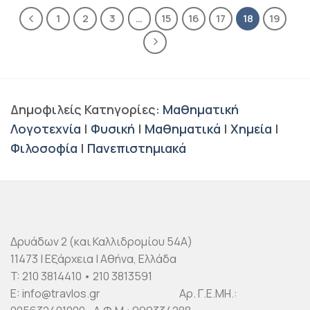
1
2
3
…
15
16
17
18
19
Δημοφιλείς Κατηγορίες:
Μαθηματική
Λογοτεχνία
|
Φυσική
|
Μαθηματικά
|
Χημεία
|
Φιλοσοφία
|
Πανεπιστημιακά
Δρυάδων 2 (και Καλλιδρομίου 54Α)
11473 | Εξάρχεια | Αθήνα, Ελλάδα
T: 210 3814410 • 210 3813591
E: info@travlos.gr Αρ. Γ.Ε.ΜΗ.: