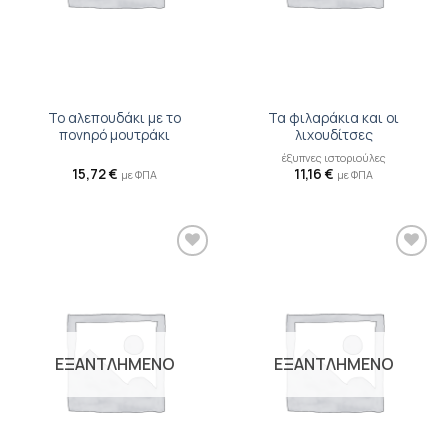
Το αλεπουδάκι με το
Τα φιλαράκια και οι
πονηρό μουτράκι
λιχουδίτσες
έξυπνες ιστοριούλες
15,72
€
11,16
€
με ΦΠΑ
με ΦΠΑ
Προσθήκη
Προσθήκη
βιβλίου
βιβλίου
στη λίστα
στη λίστα
επιθυμιών
επιθυμιών
ΕΞΑΝΤΛΗΜΕΝΟ
ΕΞΑΝΤΛΗΜΕΝΟ