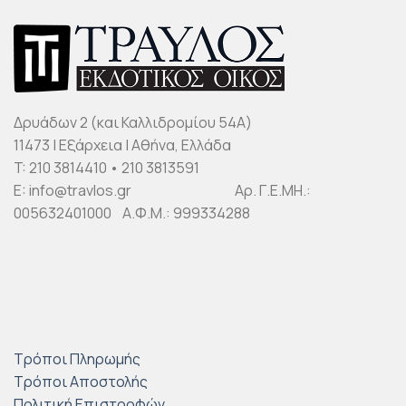
Δρυάδων 2 (και Καλλιδρομίου 54Α)
11473 | Εξάρχεια | Αθήνα, Ελλάδα
T: 210 3814410 • 210 3813591
E: info@travlos.gr Αρ. Γ.Ε.ΜΗ.:
005632401000 Α.Φ.Μ.: 999334288
Τρόποι Πληρωμής
Τρόποι Αποστολής
Πολιτική Επιστροφών