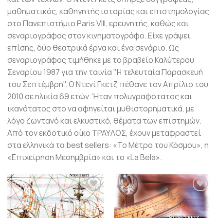
μαθηματικός, καθηγητής ιστορίας και επιστημολογίας
στο Πανεπιστήμιο Paris VIII, ερευνητής, καθώς και
σεναριογράφος στον κινηματογράφο. Είχε γράψει,
επίσης, δύο θεατρικά έργα και ένα σενάριο. Ως
σεναριογράφος τιμήθηκε με το βραβείο Καλύτερου
Σεναρίου 1987 για την ταινία "Η τελευταία Παρασκευή
του Σεπτέμβρη". Ο Ντενί Γκετζ πέθανε τον Απρίλιο του
2010 σε ηλικία 69 ετών. Ήταν πολυγραφότατος και
ικανότατος στο να αφηγείται μυθιστορηματικά, με
λόγο ζωντανό και ελκυστικό, θέματα των επιστημών.
Aπό τον εκδοτικό οίκο ΤPAYΛOΣ, έχουν μεταφραστεί
στα ελληνικά τα best sellers: «Το Μέτρο του Κόσμου», η
«Eπιχείρηση Mεσημβρία» και το «La Bela».
Προσθήκη
Προσθήκη
βιβλίου
βιβλίου
στη λίστα
στη λίστα