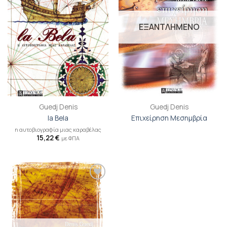
επιθυμιών
επιθυμιών
ΕΞΑΝΤΛΗΜΕΝΟ
Guedj Denis
Guedj Denis
la Bela
Επιχείρηση Μεσημβρία
η αυτοβιογραφία μιας καραβέλας
15,22
€
με ΦΠΑ
Προσθήκη
βιβλίου
στη λίστα
επιθυμιών