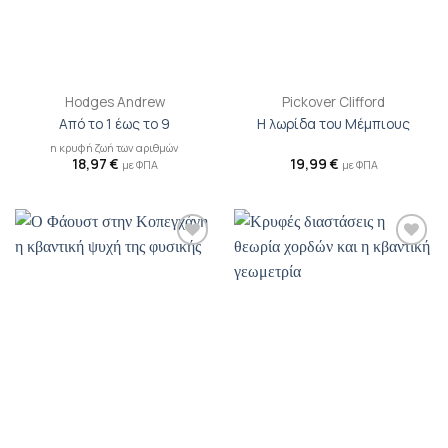
Hodges Andrew
Pickover Clifford
Από το 1 έως το 9
Η λωρίδα του Μέμπιους
η κρυφή ζωή των αριθμών
18,97
€
19,99
€
με ΦΠΑ
με ΦΠΑ
Προσθήκη
Προσθήκη
βιβλίου
βιβλίου
στη λίστα
στη λίστα
επιθυμιών
επιθυμιών