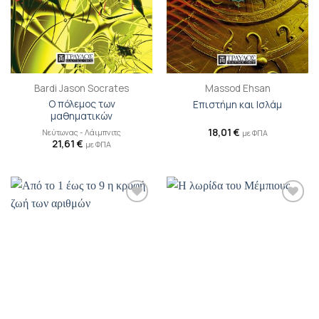
Bardi Jason Socrates
Massod Ehsan
Ο πόλεμος των
Επιστήμη και Iσλάμ
μαθηματικών
18,01
€
Νεύτωνας - Λάιμπνιτς
με ΦΠΑ
21,61
€
με ΦΠΑ
Προσθήκη
Προσθήκη
βιβλίου
βιβλίου
στη λίστα
στη λίστα
επιθυμιών
επιθυμιών