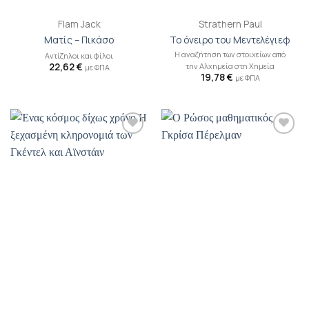
Flam Jack
Strathern Paul
Ματίς – Πικάσο
Το όνειρο του Μεντελέγιεφ
Η αναζήτηση των στοιχείων από
Αντίζηλοι και φίλοι
22,62
€
την Αλχημεία στη Χημεία
με ΦΠΑ
19,78
€
με ΦΠΑ
Προσθήκη
Προσθήκη
βιβλίου
βιβλίου
στη λίστα
στη λίστα
επιθυμιών
επιθυμιών