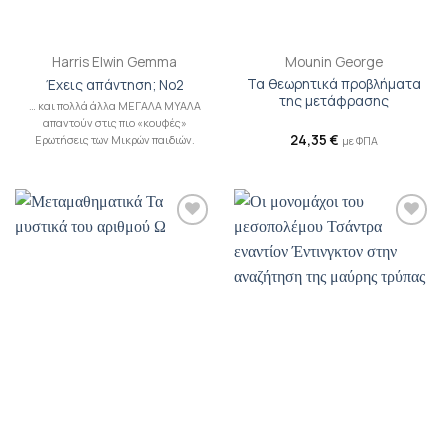
Harris Elwin Gemma
Mounin George
Τα θεωρητικά προβλήματα
Έχεις απάντηση; No2
της μετάφρασης
… και πολλά άλλα ΜΕΓΑΛΑ ΜΥΑΛΑ
απαντούν στις πιο «κουφές»
24,35
€
Ερωτήσεις των Μικρών παιδιών.
με ΦΠΑ
Προσθήκη
Προσθήκη
βιβλίου
βιβλίου
στη λίστα
στη λίστα
επιθυμιών
επιθυμιών