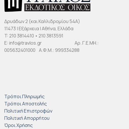
Δρυάδων 2 (και Καλλιδρομίου 54Α)
11473 | Εξάρχεια | Αθήνα, Ελλάδα
T: 210 3814410 • 210 3813591
E: info@travlos.gr Αρ. Γ.Ε.ΜΗ.:
005632401000 Α.Φ.Μ.: 999334288
Τρόποι Πληρωμής
Τρόποι Αποστολής
Πολιτική Επιστροφών
Πολιτική Απορρήτου
Όροι Χρήσης