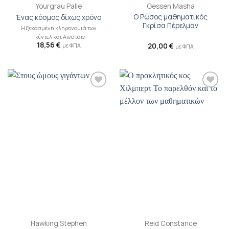
Yourgrau Palle
Gessen Masha
Ο Ρώσος μαθηματικός
Ένας κόσμος δίχως χρόνο
Γκρίσα Πέρελμαν
Η ξεχασμένη κληρονομιά των
Γκέντελ και Αϊνστάιν
18,56
€
20,00
€
με ΦΠΑ
με ΦΠΑ
Προσθήκη
Προσθήκη
βιβλίου
βιβλίου
στη λίστα
στη λίστα
επιθυμιών
επιθυμιών
Hawking Stephen
Reid Constance