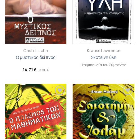
Casti L. John
Krauss Lawrence
Ο μυστικός δείπνος
Σκοτεινή ύλη
Η πεμπτουσία του Σύμπαντος
14,71
€
με ΦΠΑ
Προσθήκη
Προσθήκη
βιβλίου
βιβλίου
στη λίστα
στη λίστα
επιθυμιών
επιθυμιών