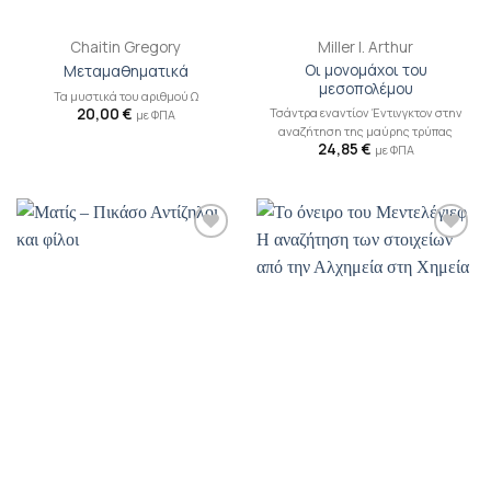
Chaitin Gregory
Miller I. Arthur
Οι μονομάχοι του
Μεταμαθηματικά
μεσοπολέμου
Τα μυστικά του αριθμού Ω
Τσάντρα εναντίον Έντινγκτον στην
20,00
€
με ΦΠΑ
αναζήτηση της μαύρης τρύπας
24,85
€
με ΦΠΑ
Προσθήκη
Προσθήκη
βιβλίου
βιβλίου
στη λίστα
στη λίστα
επιθυμιών
επιθυμιών