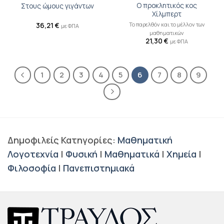
Ο προκλητικός κος
Στους ώμους γιγάντων
Χίλμπερτ
Το παρελθόν και το μέλλον των
36,21
€
με ΦΠΑ
μαθηματικών
21,30
€
με ΦΠΑ
1
2
3
4
5
6
7
8
9
Δημοφιλείς Κατηγορίες:
Μαθηματική
Λογοτεχνία
|
Φυσική
|
Μαθηματικά
|
Χημεία
|
Φιλοσοφία
|
Πανεπιστημιακά