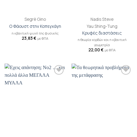
Segrè Gino
Nadis Steve
Ο Φάουστ στην Κοπεγχάγη
Yau Shing-Tung
Κρυφές διαστάσεις
η κβαντική ψυχή της φυσικής
23,83
€
με ΦΠΑ
η θεωρία χορδών και η κβαντική
γεωμετρία
22,00
€
με ΦΠΑ
Προσθήκη
Προσθήκη
βιβλίου
βιβλίου
στη λίστα
στη λίστα
επιθυμιών
επιθυμιών