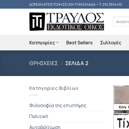
Skip
ΔΩΡΕΑΝ ΑΠΟΣΤΟΛΗ ΣΕ ΟΛΗ ΤΗΝ ΕΛΛΑΔΑ • T: 210 3814410
to
content
Αναζήτη
για:
Κατηγορίες
Best Sellers
Συλλογές
ΘΡΗΣΚΕΙΕΣ
/
ΣΕΛΙΔΑ 2
Κατηγορίες Βιβλίων
Φιλοσοφία της επιστήμης
Πολιτική
Αυτοβελτίωση