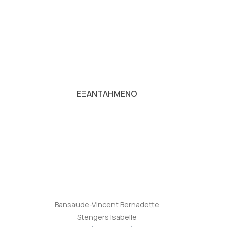
ροσθήκη
Προσθήκη
ιβλίου
βιβλίου
τη λίστα
στη λίστα
ιθυμιών
επιθυμιών
ΕΞΑΝΤΛΗΜΕΝΟ
+
Bansaude-Vincent Bernadette
Stengers Isabelle