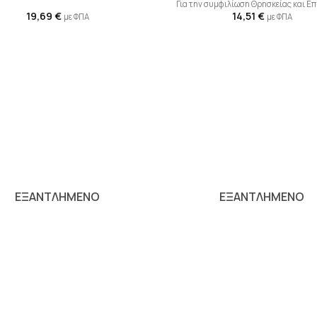
Για την συμφιλίωση Θρησκείας και Ε
19,69
€
14,51
€
με ΦΠΑ
με ΦΠΑ
Προσθήκη
Π
βιβλίου
β
στη λίστα
σ
επιθυμιών
επ
ΕΞΑΝΤΛΗΜΕΝΟ
ΕΞΑΝΤΛΗΜΕΝΟ