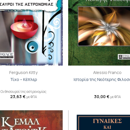
+
Ferguson Kitty
Alessio Franco
Τίχο – Κέπλερ
Ιστορία της Νεότερης Φιλο
Οι θησαυροί της αστρονομίας
23,63
€
30,00
€
με ΦΠΑ
με ΦΠΑ
Προσθήκη
Π