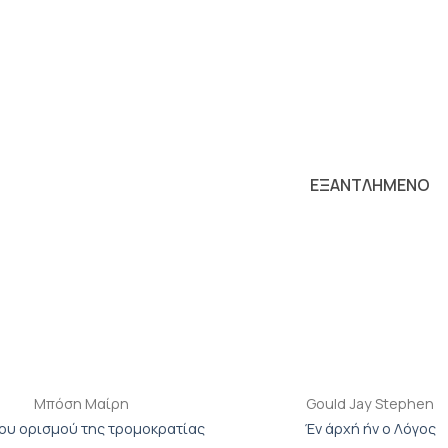
Προσθήκη
Π
βιβλίου
β
στη λίστα
σ
επιθυμιών
επ
ΕΞΑΝΤΛΗΜΕΝΟ
+
Mπόση Mαίρη
Gould Jay Stephen
του ορισμού της τρομοκρατίας
Έν άρχή ήν ο Λόγος