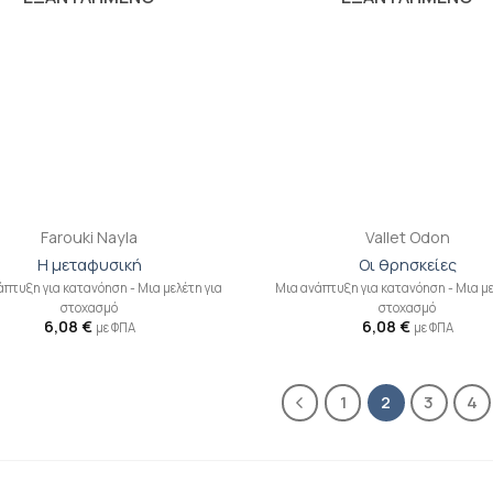
+
Farouki Nayla
Vallet Odon
Η μεταφυσική
Οι θρησκείες
πτυξη για κατανόηση - Mια μελέτη για
Μια ανάπτυξη για κατανόηση - Mια με
στοχασμό
στοχασμό
6,08
€
6,08
€
με ΦΠΑ
με ΦΠΑ
1
2
3
4