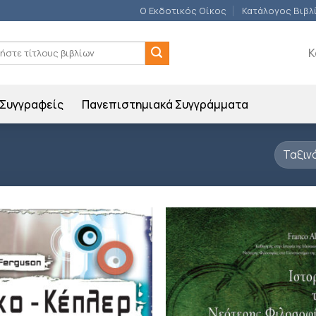
Ο Εκδοτικός Οίκος
Κατάλογος Βιβλ
ση
Κ
Συγγραφείς
Πανεπιστημιακά Συγγράμματα
Προσθήκη
Π
βιβλίου
β
στη λίστα
σ
επιθυμιών
επ