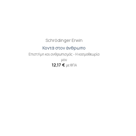
+
Schrödinger Erwin
Κοντά στον άνθρωπο
Επιστήμη και ανθρωπισμός - Η κοσμοθεωρία
μου
12,17
€
με ΦΠΑ
ροσθήκη
Προσθήκη
ιβλίου
βιβλίου
τη λίστα
στη λίστα
ιθυμιών
επιθυμιών