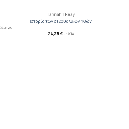
+
Tannahill Reay
Ιστορία των σεξουαλικών ηθών
λέτη για
24,35
€
με ΦΠΑ
ροσθήκη
Προσθήκη
ιβλίου
βιβλίου
τη λίστα
στη λίστα
ιθυμιών
επιθυμιών