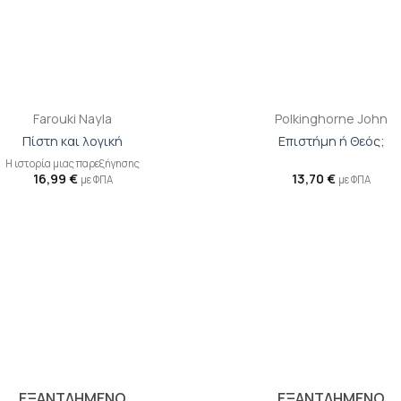
+
Farouki Nayla
Polkinghorne John
Πίστη και λογική
Επιστήμη ή Θεός;
H ιστορία μιας παρεξήγησης
16,99
€
13,70
€
με ΦΠΑ
με ΦΠΑ
Προσθήκη
Π
βιβλίου
β
στη λίστα
σ
επιθυμιών
επ
ΕΞΑΝΤΛΗΜΕΝΟ
ΕΞΑΝΤΛΗΜΕΝΟ