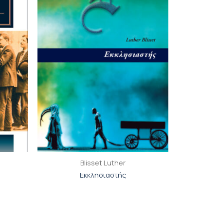
ιβλίου
βιβλίου
τη λίστα
στη λίστα
ιθυμιών
επιθυμιών
+
Blisset Luther
Εκκλησιαστής