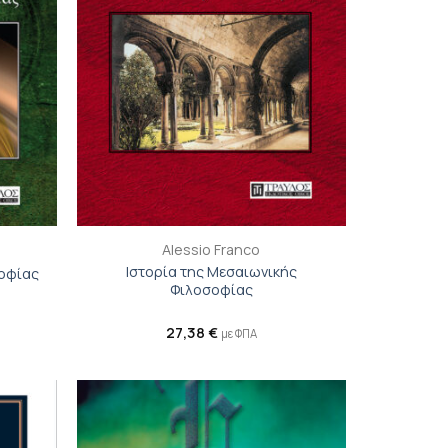
+
Alessio Franco
Ιστορία της Μεσαιωνικής
σοφίας
Φιλοσοφίας
27,38
€
με ΦΠΑ
ροσθήκη
Προσθήκη