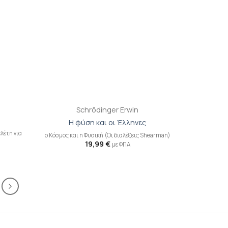
+
Schrödinger Erwin
Η φύση και οι Έλληνες
λέτη για
ο Κόσμος και η Φυσική (Οι διαλέξεις Shearman)
19,99
€
με ΦΠΑ