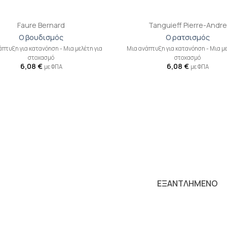
+
Faure Bernard
Tanguieff Pierre-Andre
Ο βουδισμός
Ο ρατσισμός
πτυξη για κατανόηση - Mια μελέτη για
Μια ανάπτυξη για κατανόηση - Mια με
στοχασμό
στοχασμό
6,08
€
6,08
€
με ΦΠΑ
με ΦΠΑ
Προσθήκη
Π
βιβλίου
β
στη λίστα
σ
επιθυμιών
επ
ΕΞΑΝΤΛΗΜΕΝΟ