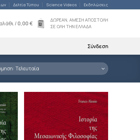
ίων
Δελτία Τύπου
Science Videos
Εκδηλώσεις
ΔΩΡΕΑΝ, ΑΜΕΣΗ ΑΠΟΣΤΟΛΗ
αλάθι /
0,00
€
ΣΕ ΟΛΗ ΤΗΝ ΕΛΛΑΔΑ
Σύνδεση
ροσθήκη
Προσθήκη
ιβλίου
βιβλίου
τη λίστα
στη λίστα
ιθυμιών
επιθυμιών