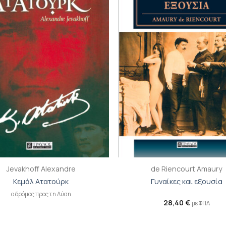
βιβλίου
β
στη λίστα
σ
επιθυμιών
επ
+
Jevakhoff Alexandre
de Riencourt Amaury
Κεμάλ Ατατούρκ
Γυναίκες και εξουσία
ο δρόμος προς τη Δύση
28,40
€
με ΦΠΑ