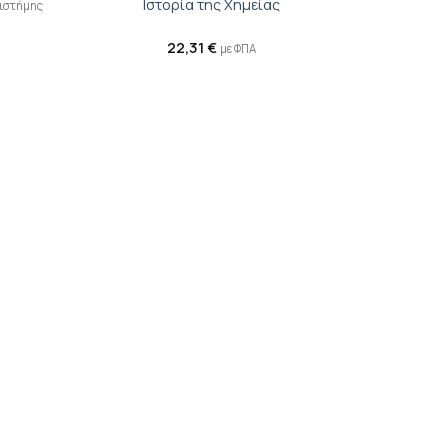
Ιστορία της Χημείας
πιστήμης
22,31
€
με ΦΠΑ
ροσθήκη
Προσθήκη
ιβλίου
βιβλίου
τη λίστα
στη λίστα
ιθυμιών
επιθυμιών