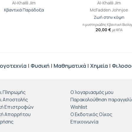
Al-Khalili Jim
Al-Khalili Jim
Κβαντικά Παράδοξα
McFadden Johnjoe
Ζωή στην κόψη
η μυστηριώδης Κβαντική Βιολο
20,00
€
με ΦΠΑ
ογοτεχνία
|
Φυσική
|
Μαθηματικά
|
Χημεία
|
Φιλοσο
ι Πληρωμής
Ο λογαριασμός μου
ι Αποστολής
Παρακολούθηση παραγγελί
κή Επιστροφών
Wishlist
κή Απορρήτου
Ο Εκδοτικός Οίκος
Χρήσης
Επικοινωνία