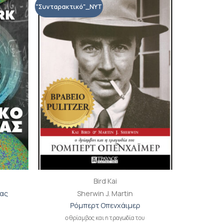
"Συνταρακτικό"_NYT
ροσθήκη
Προσθήκη
ιβλίου
βιβλίου
τη λίστα
στη λίστα
ιθυμιών
επιθυμιών
+
Bird Kai
μας
Sherwin J. Martin
Ρόμπερτ Οπενχάιμερ
ο θρίαμβος και η τραγωδία του