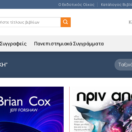
Ο Εκδοτικός Οίκος
Κατάλογος Βιβλ
ση
Κ
Συγγραφείς
Πανεπιστημιακά Συγγράμματα
ΚΗ”
Προσθήκη
Π
βιβλίου
β
στη λίστα
σ
επιθυμιών
επ