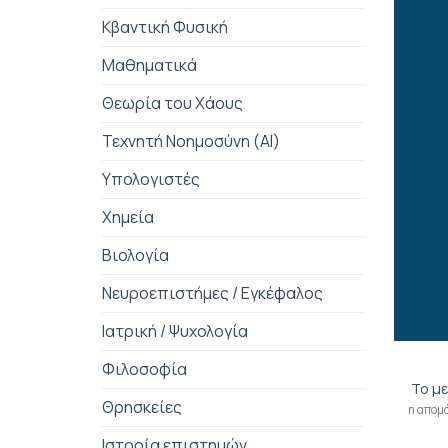
Κβαντική Φυσική
Μαθηματικά
Θεωρία του Χάους
Τεχνητή Νοημοσύνη (AI)
Υπολογιστές
Χημεία
Βιολογία
Νευροεπιστήμες / Εγκέφαλος
+
Ιατρική / Ψυχολογία
Φιλοσοφία
Το με
Θρησκείες
η απομό
Ιστορία επιστημών