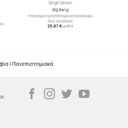
Singh Simon
Big Bang
Η πιο σημαντική επιστημονική ανακάλυψη
όλων των εποχών
γία
25,87
€
με ΦΠΑ
φία
|
Πανεπιστημιακά
ας