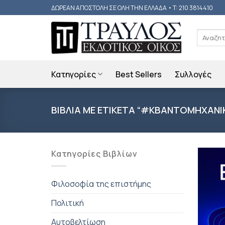
Skip
ΔΩΡΕΑΝ ΑΠΟΣΤΟΛΗ ΣΕ ΟΛΗ ΤΗΝ ΕΛΛΑΔΑ • T: 210 3814410
to
content
Αναζήτη
για:
Κατηγορίες
Best Sellers
Συλλογές
ΒΙΒΛΙΑ ΜΕ ΕΤΙΚΕΤΑ “#ΚΒΑΝΤΟΜΗΧΑΝΙ
Κατηγορίες Βιβλίων
Φιλοσοφία της επιστήμης
Πολιτική
Αυτοβελτίωση