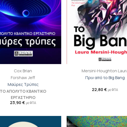
+
Cox Brian
Mersini-Houghton Laur
Forshaw Jeff
Πριν από το Big Bang
Μαύρες Τρύπες
22,80
€
με ΦΠΑ
ΤΟ ΑΠΟΛΥΤΟ ΚΒΑΝΤΙΚΟ
ΕΡΓΑΣΤΗΡΙΟ
23,90
€
με ΦΠΑ