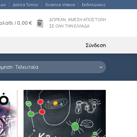
ίων
Δελτία Τύπου
Science Videos
Εκδηλώσεις
ΔΩΡΕΑΝ, ΑΜΕΣΗ ΑΠΟΣΤΟΛΗ
αλάθι /
0,00
€
ΣΕ ΟΛΗ ΤΗΝ ΕΛΛΑΔΑ
Σύνδεση
ροσθήκη
Προσθήκη
ιβλίου
βιβλίου
τη λίστα
στη λίστα
ιθυμιών
επιθυμιών