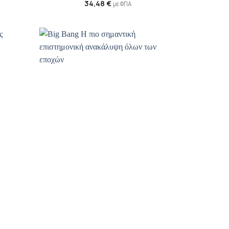
34,48
€
με ΦΠΑ
ροσθήκη
Προσθήκη
ιβλίου
βιβλίου
τη λίστα
στη λίστα
ιθυμιών
επιθυμιών
+