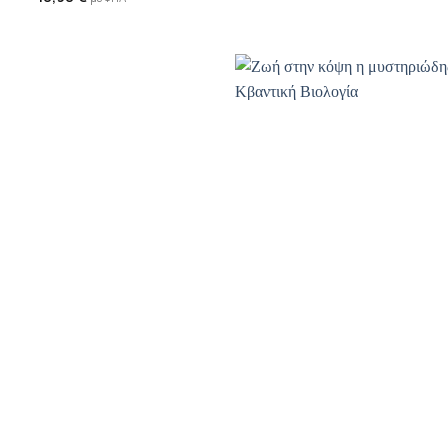
Προσθήκη
Π
βιβλίου
β
στη λίστα
σ
επιθυμιών
επ
+