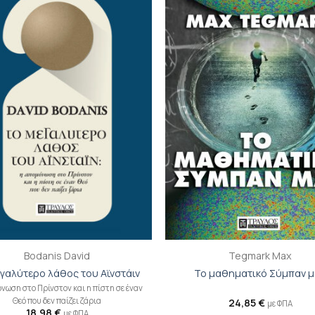
Προσθήκη
Π
βιβλίου
β
στη λίστα
σ
επιθυμιών
επ
+
Bodanis David
Tegmark Max
γαλύτερο λάθος του Αϊνστάιν
Το μαθηματικό Σύμπαν 
νωση στο Πρίνστον και η πίστη σε έναν
Θεό που δεν παίζει ζάρια
24,85
€
με ΦΠΑ
18,98
€
με ΦΠΑ