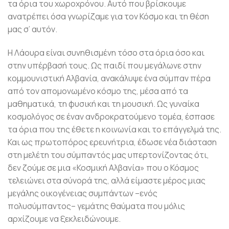
τα όρια του χωροχρόνου. Αυτό που βρίσκουμε
ανατρέπει όσα γνωρίζαμε για τον Κόσμο και τη θέση
μας σ’ αυτόν.
Η Λάουρα είναι συνηθισμένη τόσο στα όρια όσο και
στην υπέρβασή τους. Ως παιδί που μεγάλωνε στην
κομμουνιστική Αλβανία, ανακάλυψε ένα σύμπαν πέρα
από τον απομονωμένο κόσμο της, μέσα από τα
μαθηματικά, τη φυσική και τη μουσική. Ως γυναίκα
κοσμολόγος σε έναν ανδροκρατούμενο τομέα, έσπασε
τα όρια που της έθετε η κοινωνία και το επάγγελμά της.
Και ως πρωτοπόρος ερευνήτρια, έδωσε νέα διάσταση
στη μελέτη του σύμπαντός μας υπερτονίζοντας ότι,
δεν ζούμε σε μια «Κοσμική Αλβανία» που ο Κόσμος
τελειώνει στα σύνορά της, αλλά είμαστε μέρος μιας
μεγάλης οικογένειας συμπάντων –ενός
πολυσύμπαντος– γεμάτης θαύματα που μόλις
αρχίζουμε να ξεκλειδώνουμε.