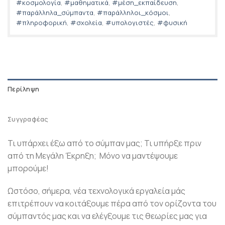
#κοσμολογία
,
#μαθηματικά
,
#μέση_εκπαίδευση
,
#παράλληλα_σύμπαντα
,
#παράλληλοι_κόσμοι
,
#πληροφορική
,
#σχολεία
,
#υπολογιστές
,
#φυσική
Περίληψη
Συγγραφέας
Τι υπάρχει έξω από το σύμπαν μας; Τι υπήρξε πριν
από τη Μεγάλη Έκρηξη; Μόνο να μαντέψουμε
μπορούμε!
Ωστόσο, σήμερα, νέα τεχνολογικά εργαλεία μάς
επιτρέπουν να κοιτάξουμε πέρα από τον ορίζοντα του
σύμπαντός μας και να ελέγξουμε τις θεωρίες μας για