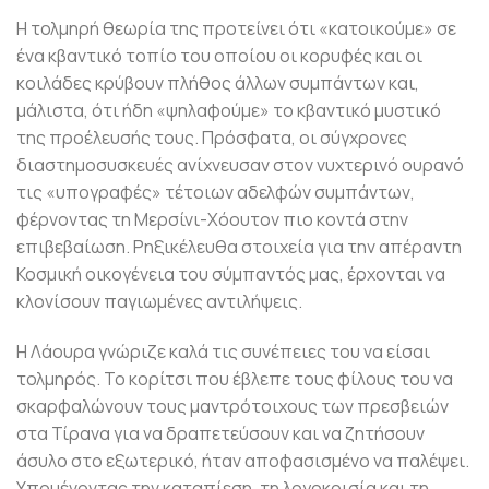
Η τολμηρή θεωρία της προτείνει ότι «κατοικούμε» σε
ένα κβαντικό τοπίο του οποίου οι κορυφές και οι
κοιλάδες κρύβουν πλήθος άλλων συμπάντων και,
μάλιστα, ότι ήδη «ψηλαφούμε» το κβαντικό μυστικό
της προέλευσής τους. Πρόσφατα, οι σύγχρονες
διαστημοσυσκευές ανίχνευσαν στον νυχτερινό ουρανό
τις «υπογραφές» τέτοιων αδελφών συμπάντων,
φέρνοντας τη Μερσίνι-Χόουτον πιο κοντά στην
επιβεβαίωση. Ρηξικέλευθα στοιχεία για την απέραντη
Κοσμική οικογένεια του σύμπαντός μας, έρχονται να
κλονίσουν παγιωμένες αντιλήψεις.
Η Λάουρα γνώριζε καλά τις συνέπειες του να είσαι
τολμηρός. Το κορίτσι που έβλεπε τους φίλους του να
σκαρφαλώνουν τους μαντρότοιχους των πρεσβειών
στα Τίρανα για να δραπετεύσουν και να ζητήσουν
άσυλο στο εξωτερικό, ήταν αποφασισμένο να παλέψει.
Υπομένοντας την καταπίεση, τη λογοκρισία και τη