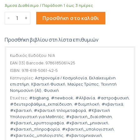
Άμεσα Διαθέσιμο / Παράδοση 1 έως 3 ημέρες
Πριν από το Big Bang ποσότητα
Προσθήκη στο καλάθι
Προσθήκη βιβλίου στη λίστα επιθυμιών
Κωδικός Ευδόξου:
N/A
EAN (13) Barcode:
9786185061425
ISBN:
978-618-5061-42-5
Κατηγορίες:
Αστρονομία / Κοσμολογία
,
Εκλαϊκευμένη
επιστήμη
,
Κβαντική Φυσική
,
Μαύρες Τρύπες
,
Τεχνητή
Νοημοσύνη (AI)
,
Φυσική
Ετικέτες:
#bigbang
,
#newbook
,
#Αλβανία
,
#αστροφυσική
,
#δευτεροβάθμια_εκπαίδευση
,
#διεμπλοκή
,
#κβαντικά
,
#κβαντική
,
#κβαντική τηλεμεταφορά
,
#Κβαντική
Υπολογιστική για Μαθητές
,
#κβαντική_διαίσθηση
,
#κβαντική_κρυπτογραφία
,
#κβαντική_μηχανική
,
#κβαντική_πληροφορία
,
#κβαντική_υπολογιστική
,
#κβαντικός_υπολογιστής
,
#κβαντομηχανική
,