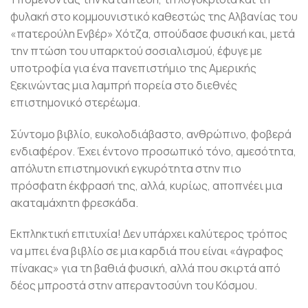
φυλακή στο κομμουνιστικό καθεστώς της Αλβανίας του
«πατερούλη Ενβέρ» Χότζα, σπούδασε φυσική και, μετά
την πτώση του υπαρκτού σοσιαλισμού, έφυγε με
υποτροφία για ένα πανεπιστήμιο της Αμερικής
ξεκινώντας μια λαμπρή πορεία στο διεθνές
επιστημονικό στερέωμα.
Σύντομο βιβλίο, ευκολοδιάβαστο, ανθρώπινο, φοβερά
ενδιαφέρον. Έχει έντονο προσωπικό τόνο, αμεσότητα,
απόλυτη επιστημονική εγκυρότητα στην πιο
πρόσφατη έκφρασή της, αλλά, κυρίως, αποπνέει μια
ακαταμάχητη φρεσκάδα.
Εκπληκτική επιτυχία! Δεν υπάρχει καλύτερος τρόπος
να μπει ένα βιβλίο σε μια καρδιά που είναι «άγραφος
πίνακας» για τη βαθιά φυσική, αλλά που σκιρτά από
δέος μπροστά στην απεραντοσύνη του Κόσμου.