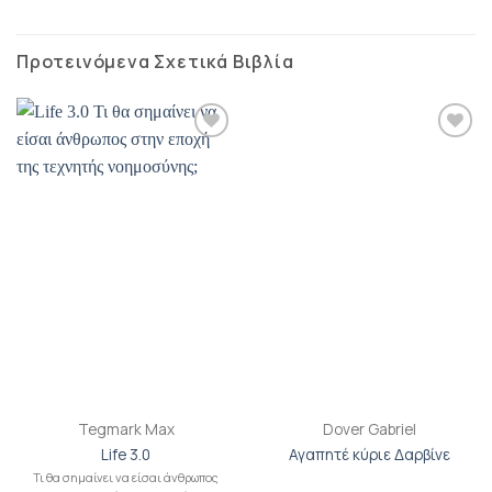
Προτεινόμενα Σχετικά Βιβλία
Προσθήκη
Προσθήκη
βιβλίου
βιβλίου
στη λίστα
στη λίστα
επιθυμιών
επιθυμιών
Tegmark Max
Dover Gabriel
Life 3.0
Αγαπητέ κύριε Δαρβίνε
Τι θα σημαίνει να είσαι άνθρωπος