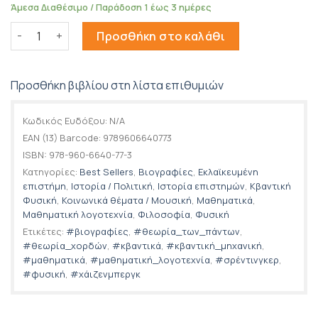
Άμεσα Διαθέσιμο / Παράδοση 1 έως 3 ημέρες
Η αρχή της αβεβαιότητας ποσότητα
Προσθήκη στο καλάθι
Προσθήκη βιβλίου στη λίστα επιθυμιών
Κωδικός Ευδόξου:
N/A
EAN (13) Barcode:
9789606640773
ISBN:
978-960-6640-77-3
Κατηγορίες:
Best Sellers
,
Βιογραφίες
,
Εκλαϊκευμένη
επιστήμη
,
Ιστορία / Πολιτική
,
Ιστορία επιστημών
,
Κβαντική
Φυσική
,
Κοινωνικά θέματα / Μουσική
,
Μαθηματικά
,
Μαθηματική λογοτεχνία
,
Φιλοσοφία
,
Φυσική
Ετικέτες:
#βιογραφίες
,
#θεωρία_των_πάντων
,
#θεωρία_χορδών
,
#κβαντικά
,
#κβαντική_μηχανική
,
#μαθηματικά
,
#μαθηματική_λογοτεχνία
,
#σρέντινγκερ
,
#φυσική
,
#χάιζενμπεργκ