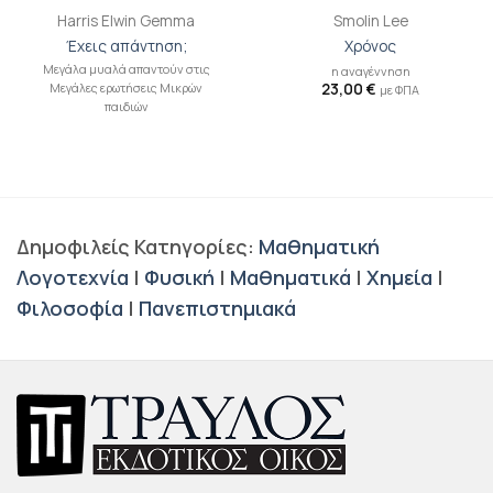
Harris Elwin Gemma
Smolin Lee
Έχεις απάντηση;
Χρόνος
Μεγάλα μυαλά απαντούν στις
η αναγέννηση
Μεγάλες ερωτήσεις Μικρών
23,00
€
με ΦΠΑ
παιδιών
Δημοφιλείς Κατηγορίες:
Μαθηματική
Λογοτεχνία
|
Φυσική
|
Μαθηματικά
|
Χημεία
|
Φιλοσοφία
|
Πανεπιστημιακά