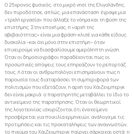
Ο 25χρονος φυσικός, στο μικρό νησί της Ελιγολάνδης,
δεν πυροδότησε, απλώς, μια επανάσταση· έγραψε μια
«τρελή εργασία» που άλλαξε το νόημα και τη φύση της
επιστήμης. Στην εποχή μας, η «αρχή της
αβεβαιότητας» είναι μια φράση-κλισέ για κάθε είδους
δυσκολία –και όχι μόνο στην επιστήμη– όταν
επιχειρούμε να διασφαλίσουμε αμερόληπτη γνώση.
Όταν οι δημοσιογράφοι παραδέχονται πως οι
προσωπικές απόψεις τους επηρεάζουν το ρεπορτάζ
τους, ή όταν οι ανθρωπολόγοι επισημαίνουν πως η
παρουσία τους διαταράσσει τη συμπεριφορά των
πολιτισμών που εξετάζουν, η αρχή του Χάιζενμπεργκ
δεν είναι μακριά: ο παρατηρητής μεταβάλλει το ίδιο το
αντικείμενο της παρατήρησης. Όταν οι θεωρητικοί
της λογοτεχνίας ισχυρίζονται ότι ένα κείμενο
προσφέρεται για ποικιλία ερμηνειών, ανάλογα με τις
προτιμήσεις και τις προκαταλήψεις των αναγνωστών,
το πνεύμα του Χάιζενμπεργκ παίρνει σάρκα και οστά: η