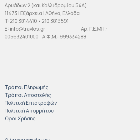
Δρυάδων 2 (και Καλλιδρομίου 54Α)
11473 | Εξάρχεια | Αθήνα, Ελλάδα
T: 210 3814410 • 210 3813591
E: info@travlos.gr Αρ. Γ.Ε.ΜΗ.:
005632401000 Α.Φ.Μ.: 999334288
Τρόποι Πληρωμής
Τρόποι Αποστολής
Πολιτική Επιστροφών
Πολιτική Απορρήτου
Όροι Χρήσης