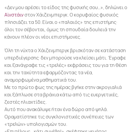
«Δεν μου αρέσει το είδος της φυσικής σου…», δηλώνει ο
Αϊνστάιν
στον Χάιζενμπεργκ. Ο κορυφαίος φυσικός
πλησιάζει τα 50. Είναι ο «παλαιός» της επιστήμης·
όλοι τον σέβονται, όμως τη σπουδαία δουλειά την
κάνουν πλέον οι νέοι επιστήμονες.
Όλη τη νύχτα ο Χάιζενμπεργκ βρισκόταν σε κατάσταση
υπερδιέγερσης· δεν μπορούσε να κλείσει μάτι. Έγραφε
και ξανάγραφε τις «τρελές» εκφράσεις του για τη θέση
και την ταχύτητα εφαρμόζοντας τα νέα,
αναμορφωμένα μαθηματικά του.
Με το πρώτο φως της ημέρας βγήκε στην ακρογιαλιά
και ξάπλωσε στα βράχια κάτω από τις ευεργετικές,
ζεστές ηλιαχτίδες.
Αυτό που ανακάλυψε ήταν ένα δώρο από ψηλά.
Οραματίστηκε τις συγκλονιστικές συνέπειες των
«τρελών» υπολογισμών του.
«Επιτέλους… κάτι συνέβη!», σκέφτηκε γεμάτος