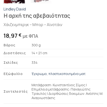
Lindley David
Η αρχή της αβεβαιότητας
Χάιζενμπεργκ – Μπορ – Αϊνστάιν
18,97
€
με ΦΠΑ
Βάρος
300 g
Διαστάσεις
14 × 21 cm
Σελίδες
334
Εξώφυλλο
Έγχρωμο, πλαστικοποιημένο ματ
Μετάφραση: Κωνσταντίνος Σίμος |
Επιμέλεια μετάφρασης: Παναγιώτης
Συντελεστές
Τραυλός | Διορθώσεις δοκιμίων: Ανέστης Μ.
Αναγνωστάκης