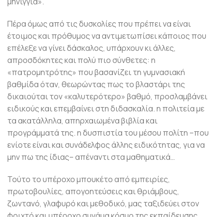
μηνίγγια».
Πέρα όμως από τις δυσκολίες που πρέπει να είναι
έτοιμος και πρόθυμος να αντιμετωπίσει κάποιος που
επέλεξε να γίνει δάσκαλος, υπάρχουν κι άλλες,
απροσδόκητες και πολύ πιο σύνθετες: η
«πατρομητρότης» που βασανίζει τη γυμνασιακή
βαθμίδα όταν, θεωρώντας πως το βλαστάρι της
δικαιούται τον «καλυτερότερο» βαθμό, προσλαμβάνει
ειδικούς και επεμβαίνει στη διδασκαλία. η πολιτεία με
τα ακατάλληλα, απηρχαιωμένα βιβλία και
προγράμματά της. η δυσπιστία του μέσου πολίτη –που
ενίοτε είναι και συνάδελφος άλλης ειδικότητας, για να
μην πω της ίδιας– απέναντι στα μαθηματικά…
Τούτο το υπέροχο μπουκέτο από εμπειρίες,
πρωτοβουλίες, απογοητεύσεις και θριάμβους,
ζωντανό, γλαφυρό και μεθοδικό, μας ταξιδεύει στον
φριχτό και υπέροχο συνάμα κόσμο της εκπαίδευσης.