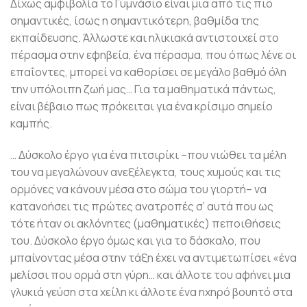
Δίχως αμφιβολία το Γυμνάσιο είναι μια από τις πιο
σημαντικές, ίσως η σημαντικότερη, βαθμίδα της
εκπαίδευσης. Άλλωστε και ηλικιακά αντιστοιχεί στο
πέρασμα στην εφηβεία, ένα πέρασμα, που όπως λένε οι
επαΐοντες, μπορεί να καθορίσει σε μεγάλο βαθμό όλη
την υπόλοιπη ζωή μας… Για τα μαθηματικά πάντως,
είναι βέβαιο πως πρόκειται για ένα κρίσιμο σημείο
καμπής.
… Δύσκολο έργο για ένα πιτσιρίκι –που νιώθει τα μέλη
του να μεγαλώνουν ανεξέλεγκτα, τους χυμούς και τις
ορμόνες να κάνουν μέσα στο σώμα του γιορτή– να
κατανοήσει τις πρώτες ανατροπές σ’ αυτά που ως
τότε ήταν οι ακλόνητες (μαθηματικές) πεποιθήσεις
του. Δύσκολο έργο όμως και για το δάσκαλο, που
μπαίνοντας μέσα στην τάξη έχει να αντιμετωπίσει «ένα
μελίσσι που ορμά στη γύρη… και άλλοτε του αφήνει μια
γλυκιά γεύση στα χείλη κι άλλοτε ένα ηχηρό βουητό στα