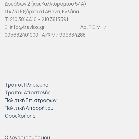
Δρυάδων 2 (και Καλλιδρομίου 54Α)
11473 | Εξάρχεια | Αθήνα, Ελλάδα
T: 210 3814410 • 210 3813591
E: info@travlos.gr Αρ. Γ.Ε.ΜΗ.:
005632401000 Α.Φ.Μ.: 999334288
Τρόποι Πληρωμής
Τρόποι Αποστολής
Πολιτική Επιστροφών
Πολιτική Απορρήτου
Όροι Χρήσης
Ο λογαριασμός μου