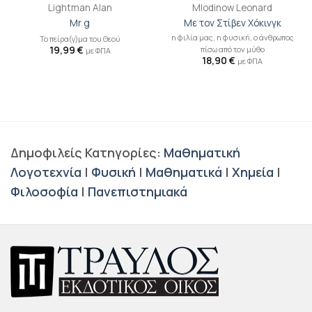
Lightman Alan
Mlodinow Leonard
Mr g
Με τον Στίβεν Χόκινγκ
η φιλία μας, η φυσική, ο άνθρωπος
Το πείρα(γ)μα του Θεού
19,99
€
πίσω από τον μύθο
με ΦΠΑ
18,90
€
με ΦΠΑ
Δημοφιλείς Κατηγορίες:
Μαθηματική
Λογοτεχνία
|
Φυσική
|
Μαθηματικά
|
Χημεία
|
Φιλοσοφία
|
Πανεπιστημιακά