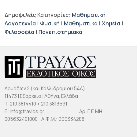
Δημοφιλείς Κατηγορίες:
Μαθηματική
Λογοτεχνία
|
Φυσική
|
Μαθηματικά
|
Χημεία
|
Φιλοσοφία
|
Πανεπιστημιακά
Δρυάδων 2 (και Καλλιδρομίου 54Α)
11473 | Εξάρχεια | Αθήνα, Ελλάδα
T: 210 3814410 • 210 3813591
E: info@travlos.gr Αρ. Γ.Ε.ΜΗ.:
005632401000 Α.Φ.Μ.: 999334288