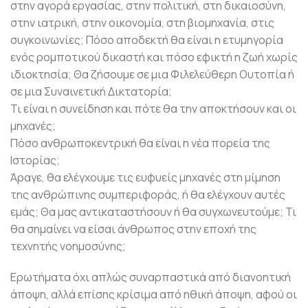
στην αγορά εργασίας, στην πολιτική, στη δικαιοσύνη,
στην ιατρική, στην οικονομία, στη βιομηχανία, στις
συγκοινωνίες; Πόσο αποδεκτή θα είναι η ετυμηγορία
ενός ρομποτικού δικαστή και πόσο εφικτή η ζωή χωρίς
ιδιοκτησία; Θα ζήσουμε σε μια Φιλελεύθερη Ουτοπία ή
σε μια Συναινετική Δικτατορία;
Τι είναι η συνείδηση και πότε θα την αποκτήσουν και οι
μηχανές;
Πόσο ανθρωποκεντρική θα είναι η νέα πορεία της
Ιστορίας;
Άραγε, θα ελέγχουμε τις ευφυείς μηχανές στη μίμηση
της ανθρώπινης συμπεριφοράς, ή θα ελέγχουν αυτές
εμάς; Θα μας αντικαταστήσουν ή θα συγχωνευτούμε; Τι
θα σημαίνει να είσαι άνθρωπος στην εποχή της
τεχνητής νοημοσύνης;
Eρωτήματα όχι απλώς συναρπαστικά από διανοητική
άποψη, αλλά επίσης κρίσιμα από ηθική άποψη, αφού οι