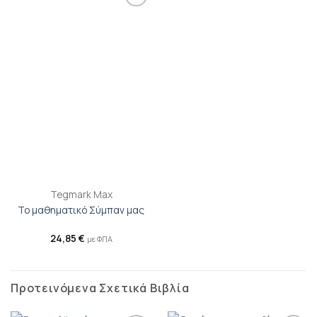
Προσθήκη
βιβλίου
στη λίστα
επιθυμιών
Tegmark Max
Το μαθηματικό Σύμπαν μας
24,85
€
με ΦΠΑ
Προτεινόμενα Σχετικά Βιβλία