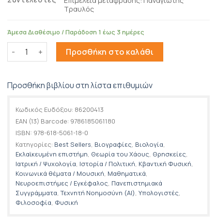
Επιμέλεια μετάφρασης: Παναγιώτης
Τραυλός
Άμεσα Διαθέσιμο / Παράδοση 1 έως 3 ημέρες
Life 3.0 ποσότητα
Προσθήκη στο καλάθι
Προσθήκη βιβλίου στη λίστα επιθυμιών
Κωδικός Ευδόξου:
86200413
EAN (13) Barcode:
9786185061180
ISBN:
978-618-5061-18-0
Κατηγορίες:
Best Sellers
,
Βιογραφίες
,
Βιολογία
,
Εκλαϊκευμένη επιστήμη
,
Θεωρία του Χάους
,
Θρησκείες
,
Ιατρική / Ψυχολογία
,
Ιστορία / Πολιτική
,
Κβαντική Φυσική
,
Κοινωνικά θέματα / Μουσική
,
Μαθηματικά
,
Νευροεπιστήμες / Εγκέφαλος
,
Πανεπιστημιακά
Συγγράμματα
,
Τεχνητή Νοημοσύνη (AI)
,
Υπολογιστές
,
Φιλοσοφία
,
Φυσική