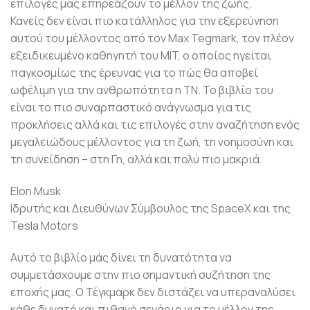
επιλογές μας επηρεάζουν το μέλλον της ζωής.
Κανείς δεν είναι πιο κατάλληλος για την εξερεύνηση
αυτού του μέλλοντος από τον Max Tegmark, τον πλέον
εξειδικευμένο καθηγητή του MIT, ο οποίος ηγείται
παγκοσμίως της έρευνας για το πώς θα αποβεί
ωφέλιμη για την ανθρωπότητα η ΤΝ. Το βιβλίο του
είναι το πιο συναρπαστικό ανάγνωσμα για τις
προκλήσεις αλλά και τις επιλογές στην αναζήτηση ενός
μεγαλειώδους μέλλοντος για τη ζωή, τη νοημοσύνη και
τη συνείδηση – στη Γη, αλλά και πολύ πιο μακριά.
Elon Musk
Ιδρυτής και Διευθύνων Σύμβουλος της SpaceX και της
Tesla Motors
Αυτό το βιβλίο μάς δίνει τη δυνατότητα να
συμμετάσχουμε στην πιο σημαντική συζήτηση της
εποχής μας. Ο Τέγκμαρκ δεν διστάζει να υπεραναλύσει
κάθε δυνατό και πιθανό σενάριο για το μέλλον της