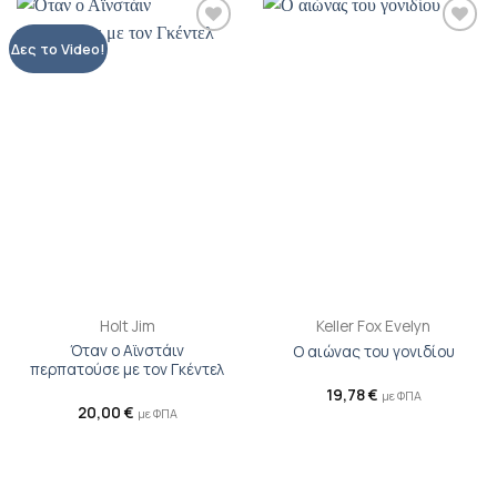
Προσθήκη
Προσθήκη
Δες το Video!
βιβλίου
βιβλίου
στη λίστα
στη λίστα
επιθυμιών
επιθυμιών
Holt Jim
Keller Fox Evelyn
Όταν ο Αϊνστάιν
Ο αιώνας του γονιδίου
περπατούσε με τον Γκέντελ
19,78
€
με ΦΠΑ
20,00
€
με ΦΠΑ