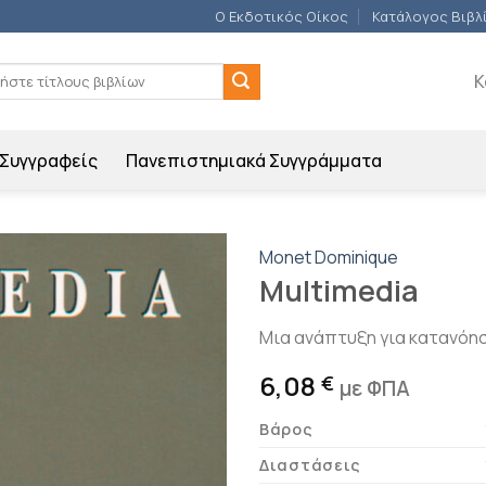
Ο Εκδοτικός Οίκος
Κατάλογος Βιβλ
ση
Κ
Συγγραφείς
Πανεπιστημιακά Συγγράμματα
Monet Dominique
Multimedia
Προσθήκη
βιβλίου
Μια ανάπτυξη για κατανόησ
στη λίστα
επιθυμιών
6,08
€
με ΦΠΑ
Βάρος
Διαστάσεις