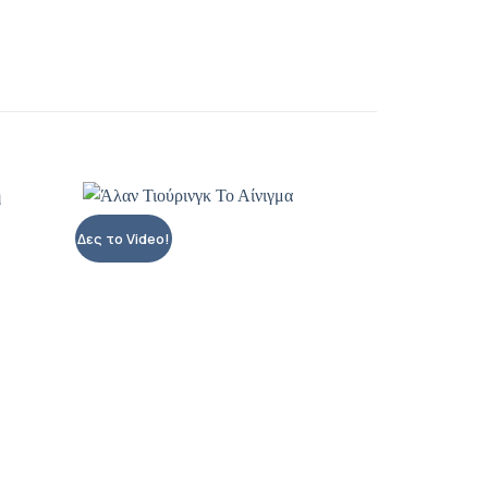
Δες το Video!
οσθήκη
Προσθήκη
ιβλίου
βιβλίου
η λίστα
στη λίστα
ιθυμιών
επιθυμιών