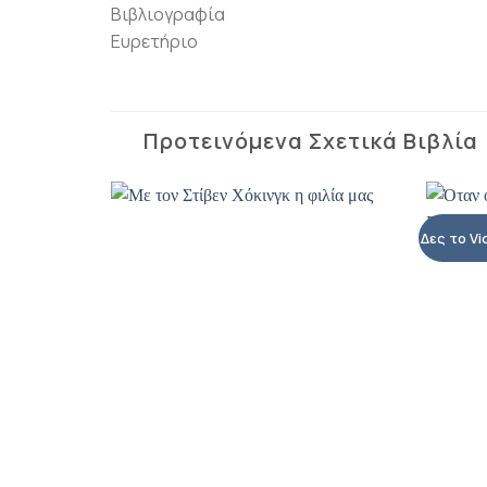
Βιβλιογραφία
Ευρετήριο
Προτεινόμενα Σχετικά Βιβλία
Δες το Vi
Προσθήκη
Προσθήκη
βιβλίου
βιβλίου
στη λίστα
στη λίστα
επιθυμιών
επιθυμιών