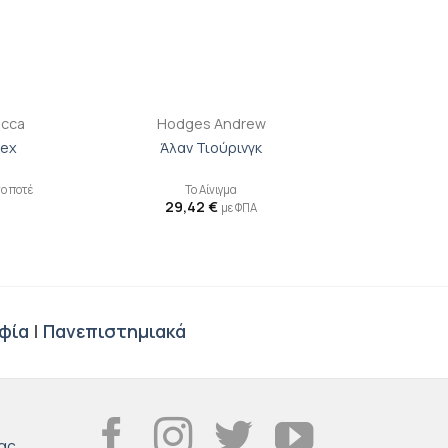
+
ecca
Hodges Andrew
lex
Άλαν Τιούρινγκ
ο ποτέ
Το Αίνιγμα
29,42
€
με ΦΠΑ
φία
|
Πανεπιστημιακά
ας