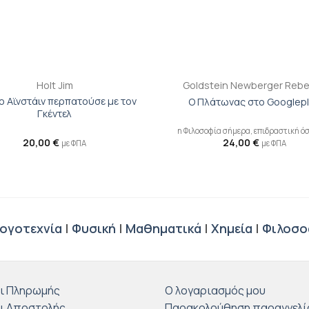
+
Holt Jim
Goldstein Newberger Reb
ο Αϊνστάιν περπατούσε με τον
Ο Πλάτωνας στο Googlep
Γκέντελ
η Φιλοσοφία σήμερα, επιδραστική όσ
20,00
€
24,00
€
με ΦΠΑ
με ΦΠΑ
ογοτεχνία
|
Φυσική
|
Μαθηματικά
|
Χημεία
|
Φιλοσο
ι Πληρωμής
Ο λογαριασμός μου
ι Αποστολής
Παρακολούθηση παραγγελί