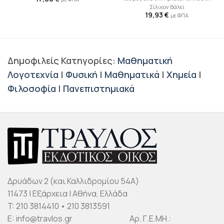
Σίλικον Βάλεϊ
19,93
€
με ΦΠΑ
Δημοφιλείς Κατηγορίες:
Μαθηματική
Λογοτεχνία
|
Φυσική
|
Μαθηματικά
|
Χημεία
|
Φιλοσοφία
|
Πανεπιστημιακά
Δρυάδων 2 (και Καλλιδρομίου 54Α)
11473 | Εξάρχεια | Αθήνα, Ελλάδα
T: 210 3814410 • 210 3813591
E: info@travlos.gr Αρ. Γ.Ε.ΜΗ.: