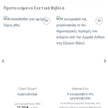
Προτεινόμενα Σχετικά Βιβλία
Προσθήκη
Προσθήκη
βιβλίου
βιβλίου
στη λίστα
στη λίστα
επιθυμιών
επιθυμιών
Clark Stuart
Weiner Eric
Η γεωγραφία της
Kosmothriller
μεγαλοφυΐας
οι πιο δημιουργικές περιοχές του
μια ημέρα δίχως χθες
17,00
€
κόσμου από την Αρχαία Αθήνα στη
με ΦΠΑ