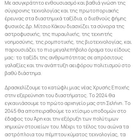
Με ασυγκράτητο ενθουσιασμό και βαθιά γνώση της
σύγχρονης τεχνολογίας και της πρωτοποριακής
έρευνας στα διαστημικά ταξίδια, ο διεθνούς φήμης
φυσικός Δρ. Μίτσιο Κάκου διασχίζει τα σύνορα της
αστροφυσικής, της πυραυλικής, της τεχνητής
νοημοσύνης, της ρομποτικής, της βιοτεχνολογίας, και
παρουσιάζει το πιο μεγαλεπήβολο όραμα του είδους
μας: το ταξίδι της ανθρωπότητας σε απρόσιτους
γαλαξίες και την ανάπτυξη αειφόρου πολιτισμού στο
βαθύ διάστημα.
Δρασκελίζουμε το κατώφλι μιας νέας Χρυσής Εποχής
στην εξερεύνηση του διαστήματος. Το 2024 θα
εγκαινιάσουμε το πρώτο αρχηγείο μας στη Σελήνη. Το
2045 θα αποπειραθούμε το χτίσιμο υποδομών στο
έδαφος του Άρη και την εξόρυξη των πολύτιμων
χημικών στοιχείων του. Μέχρι το τέλος του αιώνα τα
αστρόπλοια του πέμπτου κύματος τεχνολογίας, τα