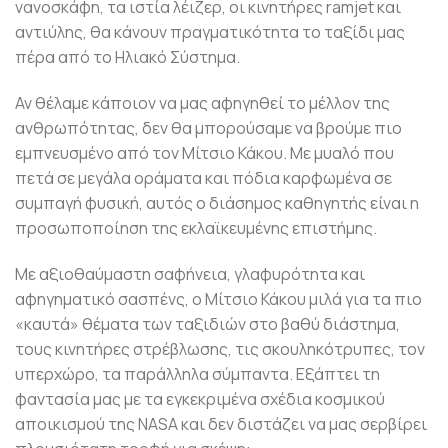
νανοσκάφη, τα ιστία λέιζερ, οι κινητήρες ramjet και
αντιύλης, θα κάνουν πραγματικότητα το ταξίδι μας
πέρα από το Ηλιακό Σύστημα.
Αν θέλαμε κάποιον να μας αφηγηθεί το μέλλον της
ανθρωπότητας, δεν θα μπορούσαμε να βρούμε πιο
εμπνευσμένο από τον Μίτσιο Κάκου. Με μυαλό που
πετά σε μεγάλα οράματα και πόδια καρφωμένα σε
συμπαγή φυσική, αυτός ο διάσημος καθηγητής είναι η
προσωποποίηση της εκλαϊκευμένης επιστήμης.
Με αξιοθαύμαστη σαφήνεια, γλαφυρότητα και
αφηγηματικό σασπένς, ο Μίτσιο Κάκου μιλά για τα πιο
«καυτά» θέματα των ταξιδιών στο βαθύ διάστημα,
τους κινητήρες στρέβλωσης, τις σκουληκότρυπες, τον
υπερχώρο, τα παράλληλα σύμπαντα. Εξάπτει τη
φαντασία μας με τα εγκεκριμένα σχέδια κοσμικού
αποικισμού της NASA και δεν διστάζει να μας σερβίρει