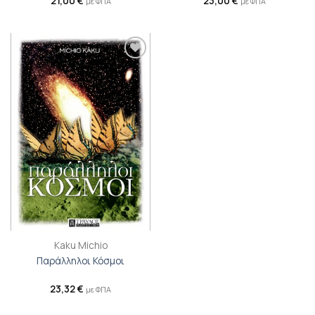
21,00
€
23,00
€
με ΦΠΑ
με ΦΠΑ
Προσθήκη
βιβλίου
στη λίστα
επιθυμιών
Kaku Michio
Παράλληλοι Κόσμοι
23,32
€
με ΦΠΑ