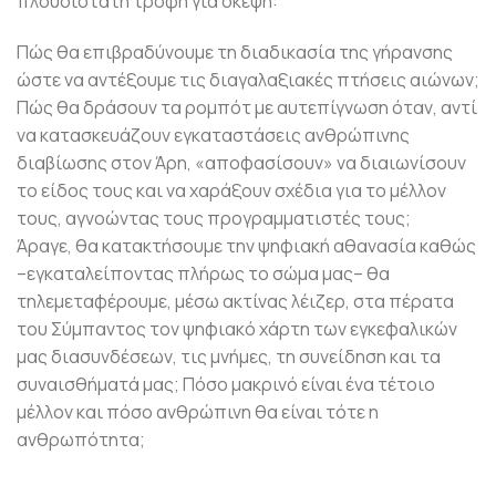
πλουσιότατη τροφή για σκέψη:
Πώς θα επιβραδύνουμε τη διαδικασία της γήρανσης
ώστε να αντέξουμε τις διαγαλαξιακές πτήσεις αιώνων;
Πώς θα δράσουν τα ρομπότ με αυτεπίγνωση όταν, αντί
να κατασκευάζουν εγκαταστάσεις ανθρώπινης
διαβίωσης στον Άρη, «αποφασίσουν» να διαιωνίσουν
το είδος τους και να χαράξουν σχέδια για το μέλλον
τους, αγνοώντας τους προγραμματιστές τους;
Άραγε, θα κατακτήσουμε την ψηφιακή αθανασία καθώς
–εγκαταλείποντας πλήρως το σώμα μας– θα
τηλεμεταφέρουμε, μέσω ακτίνας λέιζερ, στα πέρατα
του Σύμπαντος τον ψηφιακό χάρτη των εγκεφαλικών
μας διασυνδέσεων, τις μνήμες, τη συνείδηση και τα
συναισθήματά μας; Πόσο μακρινό είναι ένα τέτοιο
μέλλον και πόσο ανθρώπινη θα είναι τότε η
ανθρωπότητα;