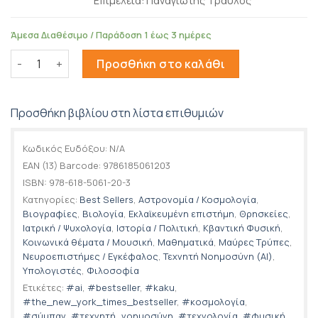
Επιμέλεια: Παναγιώτης Τραυλός
Άμεσα Διαθέσιμο / Παράδοση 1 έως 3 ημέρες
Το μέλλον της ανθρωπότητας ποσότητα
Προσθήκη στο καλάθι
Προσθήκη βιβλίου στη λίστα επιθυμιών
Κωδικός Ευδόξου:
N/A
EAN (13) Barcode:
9786185061203
ISBN:
978-618-5061-20-3
Κατηγορίες:
Best Sellers
,
Αστρονομία / Κοσμολογία
,
Βιογραφίες
,
Βιολογία
,
Εκλαϊκευμένη επιστήμη
,
Θρησκείες
,
Ιατρική / Ψυχολογία
,
Ιστορία / Πολιτική
,
Κβαντική Φυσική
,
Κοινωνικά θέματα / Μουσική
,
Μαθηματικά
,
Μαύρες Τρύπες
,
Νευροεπιστήμες / Εγκέφαλος
,
Τεχνητή Νοημοσύνη (AI)
,
Υπολογιστές
,
Φιλοσοφία
Ετικέτες:
#ai
,
#bestseller
,
#kaku
,
#the_new_york_times_bestseller
,
#κοσμολογία
,
#σύμπαν
,
#τεχνητή_νοημοσύνη
,
#τεχνολογία
,
#φυσική