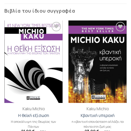
Βιβλία του ίδιου συγγραφέα
Προσθήκη
Προσθήκη
βιβλίου
βιβλίου
στη λίστα
στη λίστα
επιθυμιών
επιθυμιών
Kaku Michio
Kaku Michio
Η θεϊκή εξίσωση
Κβαντική υπεροχή
Η αποκάλυψη της Θεωρίας των
η κβαντική επανάσταση αλλάζει τα
Πάντων
πάντα στη ζωή μας