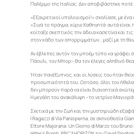
Παλέρμο της Ιταλίας. Δεν αποβιβάστηκε ποτέ
«Εξαιρετικοί υπολογισμοί!» σχολίασε, με ένα
«Σιγά το πράγμα, κύριε Καθηγητά· αυτά είναι
κοίταξε σκεπτικός την άδεια κασετίνα και τις
στον κάδο των απορριμμάτων… μαζί με τη θε
Αν έβλεπες αυτόν τον μποέμ τύπο να γράφει σ
Πάουλι, τον Μπορ– θα τον έλεγες αληθινό θεα
Ήταν πανέξυπνος, και οι λύσεις του ήταν θεϊκ
προσωπικότητά του. Ωστόσο, όλοι τον ήθελαν 
δεν μπορούν παρά να είναι διανοητικά ανώτερο
Η μεγάλη του ανακάλυψη –το νετρίνο Μαγιορά
Σχετικά με την ζωή και την μυστηριώδη εξαφά
I Ragazzi di Via Panisperna, σε σκηνοθεσία Gian
Ettore Majorana: Un Giorno di Marzo του Bruno
Hitler’s Bomb, BBC II HORIZON του David Singto