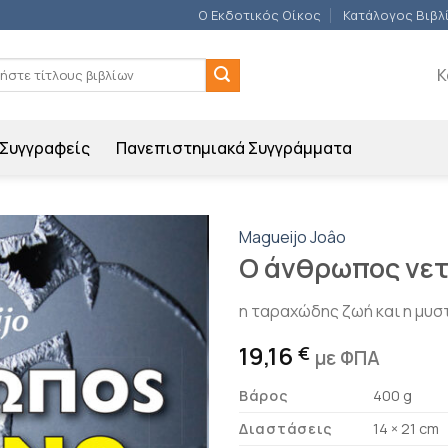
Ο Εκδοτικός Οίκος
Κατάλογος Βιβλ
ση
Κ
Συγγραφείς
Πανεπιστημιακά Συγγράμματα
Magueijo Joâo
Ο άνθρωπος νετ
Προσθήκη
βιβλίου
η ταραχώδης ζωή και η μυ
στη λίστα
επιθυμιών
19,16
€
με ΦΠΑ
Βάρος
400 g
Διαστάσεις
14 × 21 cm