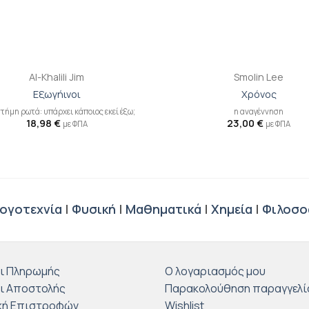
+
Al-Khalili Jim
Smolin Lee
Εξωγήινοι
Χρόνος
στήμη ρωτά: υπάρχει κάποιος εκεί έξω;
η αναγέννηση
18,98
€
23,00
€
με ΦΠΑ
με ΦΠΑ
ογοτεχνία
|
Φυσική
|
Μαθηματικά
|
Χημεία
|
Φιλοσο
ι Πληρωμής
Ο λογαριασμός μου
ι Αποστολής
Παρακολούθηση παραγγελί
κή Επιστροφών
Wishlist