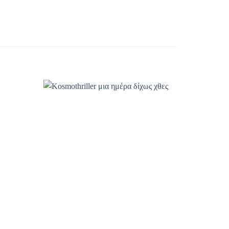
ροσθήκη
Προσθήκη
βιβλίου
βιβλίου
τη λίστα
στη λίστα
πιθυμιών
επιθυμιών