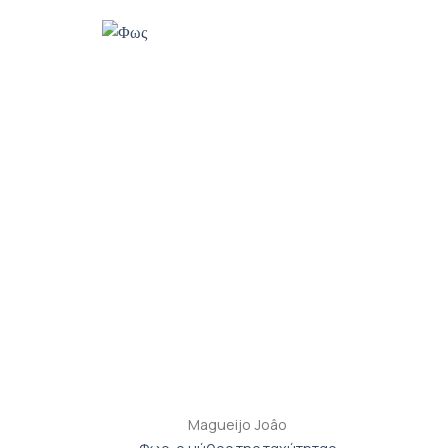
Προσθήκη
βιβλίου
στη λίστα
επιθυμιών
+
Magueijo Joâo