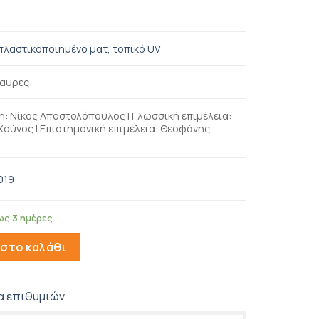
πλαστικοποιημένο ματ, τοπικό UV
αυρες
: Νίκος Αποστολόπουλος | Γλωσσική επιμέλεια:
ούνος | Επιστημονική επιμέλεια: Θεοφάνης
ς
019
ως 3 ημέρες
ητα
στο καλάθι
α επιθυμιών