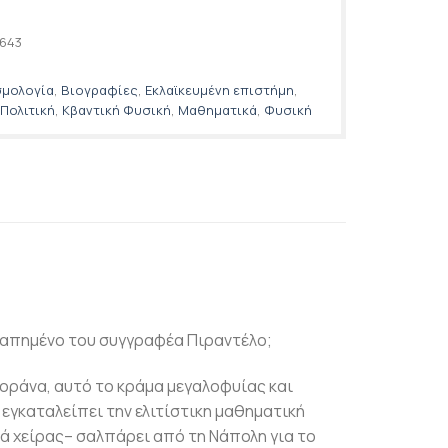
643
σμολογία
,
Βιογραφίες
,
Εκλαϊκευμένη επιστήμη
,
 Πολιτική
,
Κβαντική Φυσική
,
Μαθηματικά
,
Φυσική
γαπημένο του συγγραφέα Πιραντέλο;
οράνα, αυτό το κράμα μεγαλοφυίας και
 εγκαταλείπει την ελιτίστικη μαθηματική
νά χείρας– σαλπάρει από τη Νάπολη για το