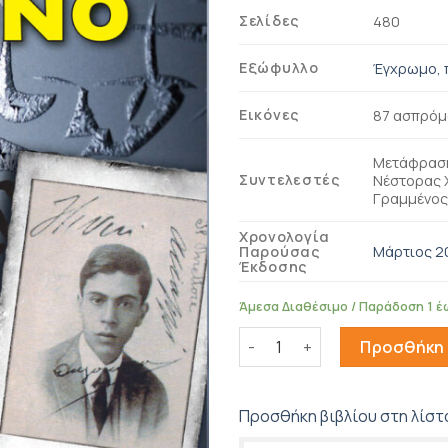
Σελίδες
480
Εξώφυλλο
Έγχρωμο, 
Εικόνες
87 ασπρόμ
Μετάφραση
Συντελεστές
Νέστορας Χ
Γραμμένο
Χρονολογία
Μάρτιος 2
Παρούσας
Έκδοσης
Άμεσα Διαθέσιμο / Παράδοση 1 έ
Ο άνθρωπος νετρίνο ποσότ
Προσθήκη 
Προσθήκη βιβλίου στη λίστ