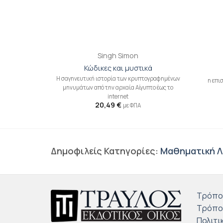
+
+
Singh Simon
Κώδικες και μυστικά
H σαγηνευτική ιστορία των κρυπτογραφημένων
η επι
μηνυμάτων από την αρχαία Aίγυπτο έως το
internet
20,49
€
με ΦΠΑ
Δημοφιλείς Κατηγορίες:
Μαθηματική Λ
Τρόπο
Τρόπο
Πολιτι