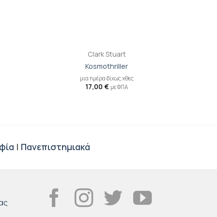
+
+
Clark Stuart
Kosmothriller
Α
μια ημέρα δίχως χθες
17,00
€
με ΦΠΑ
φία
|
Πανεπιστημιακά
ας