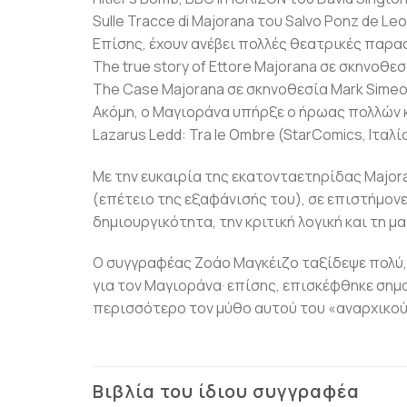
Sulle Tracce di Majorana του Salvo Ponz de Leon
Επίσης, έχουν ανέβει πολλές θεατρικές παρα
The true story of Ettore Majorana σε σκηνοθεσί
The Case Majorana σε σκηνοθεσία Mark Simeoli
Ακόμη, ο Μαγιοράνα υπήρξε ο ήρωας πολλών κ
Lazarus Ledd: Tra le Ombre (StarComics, Ιταλία, 
Με την ευκαιρία της εκατονταετηρίδας Majora
(επέτειο της εξαφάνισής του), σε επιστήμον
δημιουργικότητα, την κριτική λογική και τη
Ο συγγραφέας Ζοάο Μαγκέιζο ταξίδεψε πολύ,
για τον Μαγιοράνα· επίσης, επισκέφθηκε σημ
περισσότερο τον μύθο αυτού του «αναρχικο
Βιβλία του ίδιου συγγραφέα