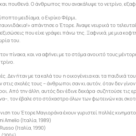
 και πουθενά. Ο άνθρωπος που ανακάλυψε το νετρίνο, εξαφ
 ύποπτο μειδίαμα, ο Ενρίκο Φέρμι.
 παιχνιδάκια!» απάντησε ο Έτορε. Άναψε νευρικά το τελευτ
 εξισώσεις που είχε γράψει πάνω της. Ξαφνικά, με μια κοφτ
ωρία του.
τον πίνακα, και να αφήνει με το στόμα ανοιχτό τους μέντορ
τρίνο.
ές. Δεν ήταν με τα καλά του· η οικογένεια και τα παιδικά 
στις σχολές τους – άνθρωποι σαν κι αυτόν, όταν δεν γίνον
ι. Από την άλλη, αυτός δεν έδινε δεκάρα· συζητούσε τις ερ
να–, τον έβαλε στο στόχαστρο όλων των φωτεινών και σκοτ
νιση του Έτορε Μαγιοράνα έχουν γυριστεί πολλές κινηματο
ni Amelio (Ιταλία, 1989)
 Russo (Ιταλία, 1990)
n (2004)