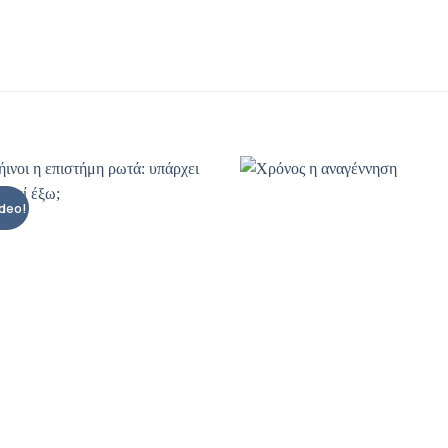
ideo!
Προσθήκη
Π
βιβλίου
στη λίστα
σ
επιθυμιών
ε