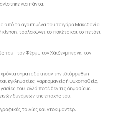
ανίστηκε για πάντα.
αίο από τα αγαπημένα του τσιγάρα Μακεδονία·
ή κίνηση, τσαλακώνει το πακέτο και το πετάει
ές του –τον Φέρμι, τον Χάιζενμπεργκ, τον
του χρόνια σηματοδότησαν την ιδιόρρυθμη
ται εγκληματίες, ναρκομανείς ή ψυχοπαθείς,
γασίες του, αλλά ποτέ δεν τις δημοσίευε.
εινών δυνάμεων της εποχής του.
γραφικές ταινίες και ντοκιμαντέρ: