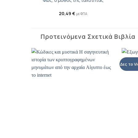
Φως, ο μύθος της ταχύτητας
20,49
€
με ΦΠΑ
Προτεινόμενα Σχετικά Βιβλία
Δες το V
Προσθήκη
βιβλίου
στη λίστα
επιθυμιών