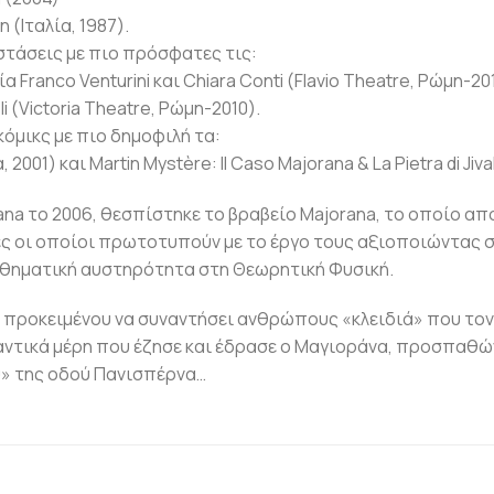
 (Ιταλία, 1987).
στάσεις με πιο πρόσφατες τις:
α Franco Venturini και Chiara Conti (Flavio Theatre, Ρώμη-201
 (Victoria Theatre, Ρώμη-2010).
όμικς με πιο δημοφιλή τα:
2001) και Martin Mystère: Il Caso Majorana & La Pietra di Jivak
na το 2006, θεσπίστηκε το βραβείο Majorana, το οποίο απ
ες οι οποίοι πρωτοτυπούν με το έργο τους αξιοποιώντας 
 μαθηματική αυστηρότητα στη Θεωρητική Φυσική.
 προκειμένου να συναντήσει ανθρώπους «κλειδιά» που το
αντικά μέρη που έζησε και έδρασε ο Μαγιοράνα, προσπαθώ
ύ» της οδού Πανισπέρνα…