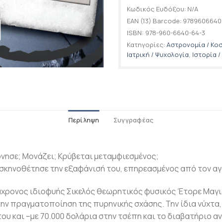
Κωδικός Ευδόξου:
N/A
EAN (13) Barcode:
9789606640
ISBN:
978-960-6640-64-3
Κατηγορίες:
Αστρονομία / Κο
Ιατρική / Ψυχολογία
,
Ιστορία /
Περίληψη
Συγγραφέας
νησε; Μονάζει; Κρύβεται μεταμφιεσμένος;
σκηνοθέτησε την εξαφάνισή του, επηρεασμένος από τον α
χρονος ιδιοφυής Σικελός θεωρητικός φυσικός Έτορε Μαγι
την πραγματοποίηση της πυρηνικής σχάσης. Την ίδια νύχτα,
του και –με 70.000 δολάρια στην τσέπη και το διαβατήριο α