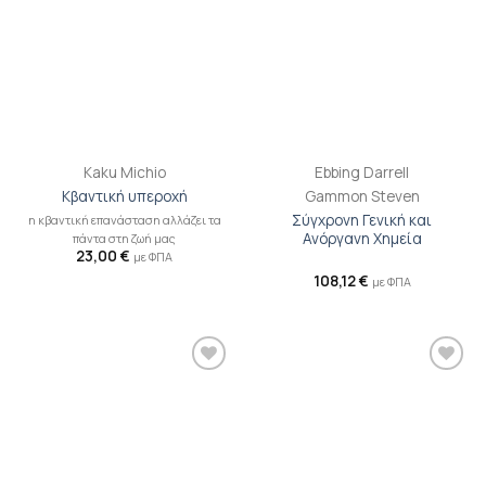
Kaku Michio
Ebbing Darrell
Κβαντική υπεροχή
Gammon Steven
Σύγχρονη Γενική και
η κβαντική επανάσταση αλλάζει τα
Ανόργανη Χημεία
πάντα στη ζωή μας
23,00
€
με ΦΠΑ
108,12
€
με ΦΠΑ
Προσθήκη
Προσθήκη
βιβλίου
βιβλίου
στη λίστα
στη λίστα
επιθυμιών
επιθυμιών