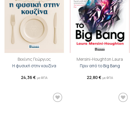
Βεκίνης Γεώργιος
Mersini-Houghton Laura
Η φυσική στην κουζίνα
Πριν από το Big Bang
24,36
€
22,80
€
με ΦΠΑ
με ΦΠΑ
Προσθήκη
Προσθήκη
βιβλίου
βιβλίου
στη λίστα
στη λίστα
επιθυμιών
επιθυμιών