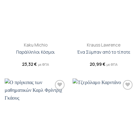
Kaku Michio
Krauss Lawrence
Παράλληλοι Κόσμοι
Ένα Σύμπαν από το τίποτε
23,32
€
20,99
€
με ΦΠΑ
με ΦΠΑ
Προσθήκη
Προσθήκη
βιβλίου
βιβλίου
στη λίστα
στη λίστα
επιθυμιών
επιθυμιών