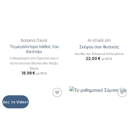
Bodanis David
Al-Khalili Jim
Το μεγαλύτερο λάθος του
Σκέψου σαν Φυσικός
Αϊνστάιν
και δες τον Κόσμο με άλλα μάτια
η απομόνωση στο Πρίνστον και η
22,00
€
με ΦΠΑ
πίστη σε έναν Θεό που δεν παίζει
ζάρια
18,98
€
με ΦΠΑ
Προσθήκη
Προσθήκη
Δες το Video!
βιβλίου
βιβλίου
στη λίστα
στη λίστα
επιθυμιών
επιθυμιών