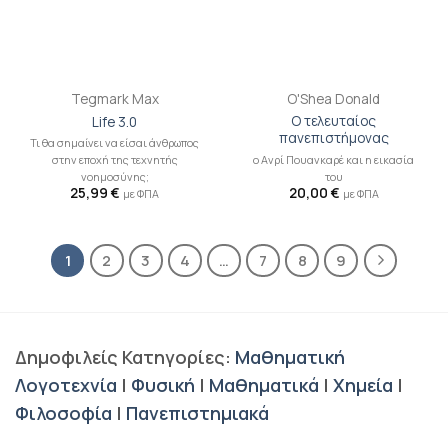
Tegmark Max
O'Shea Donald
Ο τελευταίος
Life 3.0
πανεπιστήμονας
Τι θα σημαίνει να είσαι άνθρωπος
ο Ανρί Πουανκαρέ και η εικασία
στην εποχή της τεχνητής
του
νοημοσύνης;
20,00
€
25,99
€
με ΦΠΑ
με ΦΠΑ
1
2
3
4
…
7
8
9
Δημοφιλείς Κατηγορίες:
Μαθηματική
Λογοτεχνία
|
Φυσική
|
Μαθηματικά
|
Χημεία
|
Φιλοσοφία
|
Πανεπιστημιακά