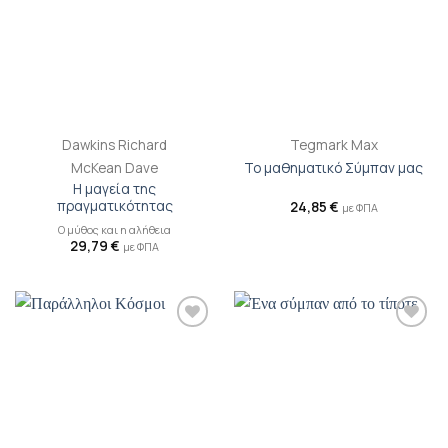
Dawkins Richard
Tegmark Max
McKean Dave
Το μαθηματικό Σύμπαν μας
Η μαγεία της
πραγματικότητας
24,85
€
με ΦΠΑ
Ο μύθος και η αλήθεια
29,79
€
με ΦΠΑ
Προσθήκη
Προσθήκη
βιβλίου
βιβλίου
στη λίστα
στη λίστα
επιθυμιών
επιθυμιών