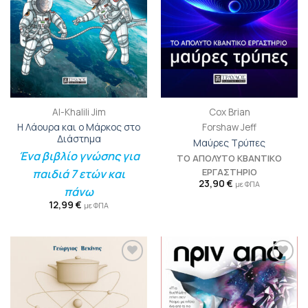
Al-Khalili Jim
Cox Brian
Η Λάουρα και ο Μάρκος στο
Forshaw Jeff
Διάστημα
Μαύρες Τρύπες
Ένα βιβλίο γνώσης για
ΤΟ ΑΠΟΛΥΤΟ ΚΒΑΝΤΙΚΟ
ΕΡΓΑΣΤΗΡΙΟ
παιδιά 7 ετών και
23,90
€
με ΦΠΑ
πάνω
12,99
€
με ΦΠΑ
Προσθήκη
Προσθήκη
βιβλίου
βιβλίου
στη λίστα
στη λίστα
επιθυμιών
επιθυμιών