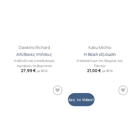
Dawkins Richard
Kaku Michio
Απίθανες πτήσεις
Η θεϊκή εξίσωση
Η εξέλιξη και ο σχεδιασμός
Η αποκάλυψη της Θεωρίας των
αψηφούν τη βαρύτητα
Πάντων
27,99
€
21,00
€
με ΦΠΑ
με ΦΠΑ
Προσθήκη
Προσθήκη
Δες το Video!
βιβλίου
βιβλίου
στη λίστα
στη λίστα
επιθυμιών
επιθυμιών