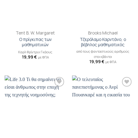
Tent B. W. Margaret
Brooks Michael
Ο πρίγκιπας των
Τζερόλαμο Καρντάνο, ο
μαθηματικών
βέβηλος μαθηματικός
από τους φανταστικούς αριθμούς
Καρλ Φρίντριχ Γκάους
19,99
€
στα κβάντα
με ΦΠΑ
19,99
€
με ΦΠΑ
Προσθήκη
Προσθήκη
βιβλίου
βιβλίου
στη λίστα
στη λίστα
επιθυμιών
επιθυμιών