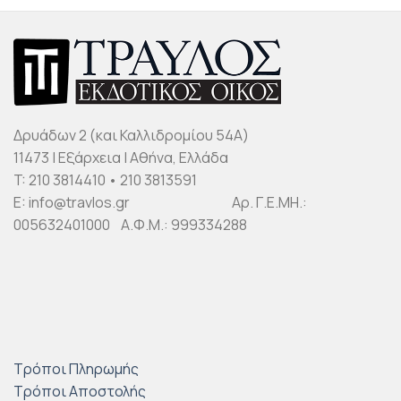
Δρυάδων 2 (και Καλλιδρομίου 54Α)
11473 | Εξάρχεια | Αθήνα, Ελλάδα
T: 210 3814410 • 210 3813591
E: info@travlos.gr Αρ. Γ.Ε.ΜΗ.:
005632401000 Α.Φ.Μ.: 999334288
Τρόποι Πληρωμής
Τρόποι Αποστολής