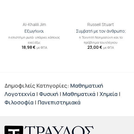
Al-Khalili Jim
Russell Stuart
Εξωγήινοι
Συμβατή με τον άνθρωπο;
η επιστήμη ρωτά: υπάρχει κάποιος
η Τεχνητή Νοημοσύνη και το
εκεί έξω;
πρόβλημα του ελέγχου
18,98
€
23,00
€
με ΦΠΑ
με ΦΠΑ
Δημοφιλείς Κατηγορίες:
Μαθηματική
Λογοτεχνία
|
Φυσική
|
Μαθηματικά
|
Χημεία
|
Φιλοσοφία
|
Πανεπιστημιακά