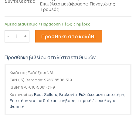
Συντελεστές
Επιμέλεια μετάφρασης: Παναγιώτης
Τραυλός
Άμεσα Διαθέσιμο / Παράδοση 1 έως 3 ημέρες
Απίθανες πτήσεις ποσότητα
Προσθήκη στο καλάθι
Προσθήκη βιβλίου στη λίστα επιθυμιών
Κωδικός Ευδόξου:
N/A
EAN (13) Barcode:
9786185061319
ISBN:
978-618-5061-31-9
Κατηγορίες:
Best Sellers
,
Βιολογία
,
Εκλαϊκευμένη επιστήμη
,
Επιστήμη για παιδιά και εφήβους
,
Ιατρική / Ψυχολογία
,
Φυσική