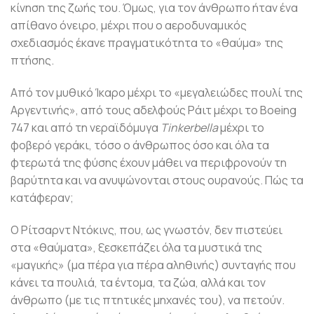
κίνηση της ζωής του. Όμως, για τον άνθρωπο ήταν ένα
απίθανο όνειρο, μέχρι που ο αεροδυναμικός
σχεδιασμός έκανε πραγματικότητα το «θαύμα» της
πτήσης.
Από τον μυθικό Ίκαρο μέχρι το «μεγαλειώδες πουλί της
Αργεντινής», από τους αδελφούς Ράιτ μέχρι το Boeing
747 και από τη νεραϊδόμυγα
Tinkerbella
μέχρι το
φοβερό γεράκι, τόσο ο άνθρωπος όσο και όλα τα
φτερωτά της φύσης έχουν μάθει να περιφρονούν τη
βαρύτητα και να ανυψώνονται στους ουρανούς. Πώς τα
κατάφεραν;
Ο Ρίτσαρντ Ντόκινς, που, ως γνωστόν, δεν πιστεύει
στα «θαύματα», ξεσκεπάζει όλα τα μυστικά της
«μαγικής» (μα πέρα για πέρα αληθινής) συνταγής που
κάνει τα πουλιά, τα έντομα, τα ζώα, αλλά και τον
άνθρωπο (με τις πτητικές μηχανές του), να πετούν.