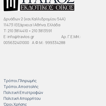
Δρυάδων 2 (και Καλλιδρομίου 54Α)
11473 | Εξάρχεια | Αθήνα, Ελλάδα
T: 210 3814410 • 210 3813591
E: info@travlos.gr Αρ. Γ.Ε.ΜΗ.:
005632401000 Α.Φ.Μ.: 999334288
Τρόποι Πληρωμής
Τρόποι Αποστολής
Πολιτική Επιστροφών
Πολιτική Απορρήτου
Όροι Χρήσης