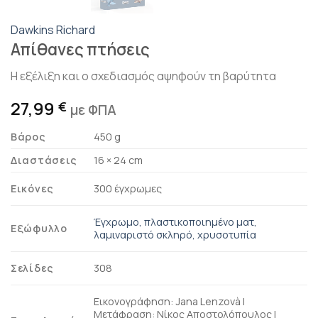
Dawkins Richard
Απίθανες πτήσεις
Η εξέλιξη και ο σχεδιασμός αψηφούν τη βαρύτητα
27,99
€
με ΦΠΑ
Βάρος
450 g
Διαστάσεις
16 × 24 cm
Εικόνες
300 έγχρωμες
Έγχρωμο, πλαστικοποιημένο ματ,
Εξώφυλλο
λαμιναριστό σκληρό, χρυσοτυπία
Σελίδες
308
Εικονογράφηση: Jana Lenzovà |
Μετάφραση: Νίκος Αποστολόπουλος |