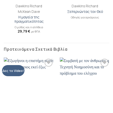
Dawkins Richard
Dawkins Richard
McKean Dave
Ξεπερνώντας τον Θεό
Η μαγεία της
Οδηγός για αρχάριους
πραγματικότητας
Ο μύθος και η αλήθεια
29,79
€
με ΦΠΑ
Προτεινόμενα Σχετικά Βιβλία
Προσθήκη
Προσθήκη
Δες το Video!
βιβλίου
βιβλίου
στη λίστα
στη λίστα
επιθυμιών
επιθυμιών