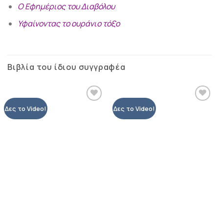
Ο Εφημέριος του Διαβόλου
Υφαίνοντας το ουράνιο τόξο
Βιβλία του ίδιου συγγραφέα
Προσθήκη
Προσθήκη
Δες το Video!
Δες το Video!
βιβλίου
βιβλίου
στη λίστα
στη λίστα
επιθυμιών
επιθυμιών