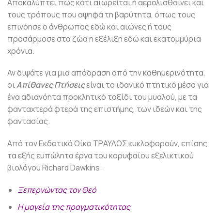
Αποκαλύπτει πώς κάτι αιωρείται ή αερολισθαίνει και
τους τρόπους που αψηφά τη βαρύτητα, όπως τους
επινόησε ο άνθρωπος εδώ και αιώνες ή τους
προσάρμοσε στα ζώα η εξέλιξη εδώ και εκατομμύρια
χρόνια.
Αν διψάτε για μια απόδραση από την καθημερινότητα,
οι
Απίθανες Πτήσεις
είναι το ιδανικό πτητικό μέσο για
ένα αδιανόητα προκλητικό ταξίδι του μυαλού, με τα
φανταχτερά φτερά της επιστήμης, των ιδεών και της
φαντασίας.
Από τον Εκδοτικό Οίκο ΤΡΑΥΛΟΣ κυκλοφορούν, επίσης,
τα εξής ευπώλητα έργα του κορυφαίου εξελικτικού
βιολόγου Richard Dawkins:
Ξεπερνώντας τον Θεό
Η μαγεία της πραγματικότητας