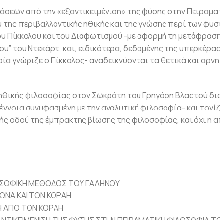
άσεων από την «εξαντικειμένιση» της φύσης στην Πειραμα
 της περιβαλλοντικής ηθικής και της γνώσης περί των φυσ
ου Πίκκολου και του Διαφωτισμού -με αφορμή τη μετάφραση
υ” του Ντεκάρτ, και, ειδικότερα, δεδομένης της υπερκέρασ
ία γνώριζε ο Πίκκολος- αναδεικνύονται τα θετικά και αρ
 ηθικής φιλοσοφίας στον Σωκράτη του Γρηγόρη Βλαστού δι
ννοια συνυφασμένη με την αναλυτική φιλοσοφία- και τονίζ
ής οδού της έμπρακτης βίωσης της φιλοσοφίας, και όχι η 
ΛΟΣΟΦΙΚΗ ΜΕΘΟΔΟΣ ΤΟΥ ΓΑΛΗΝΟΥ
ΩΝΑ ΚΑΙ ΤΟΝ ΚΟΡΑΗ
Η ΑΠΟ ΤΟΝ ΚΟΡΑΗ
ΝΤΙΚΕΙΜΕΝΙΣΗ ΤΗΣ ΦΥΣΗΣ ΣΤΗΝ ΠΕΙΡΑΜΑΤΙΚΗ ΦΙΛΟΣΟΦΙΑ Τ