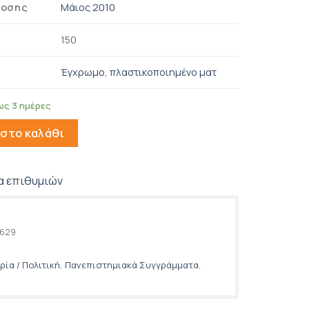
δοσης
Μάιος 2010
150
Έγχρωμο, πλαστικοποιημένο ματ
ως 3 ημέρες
ς Φιλοσοφίας της Διασποράς ποσότητα
στο καλάθι
α επιθυμιών
629
ρία / Πολιτική
,
Πανεπιστημιακά Συγγράμματα
,