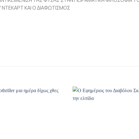
Υ ΝΤΕΚΑΡΤ ΚΑΙ Ο ΔΙΑΦΩΤΙΣΜΟΣ
Προσθήκη
Πρ
βιβλίου
β
στη λίστα
στ
επιθυμιών
επ