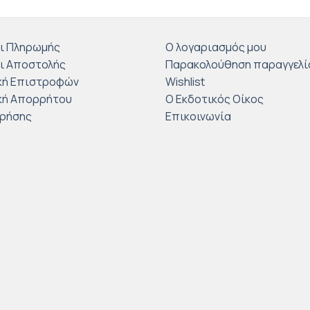
ι Πληρωμής
Ο λογαριασμός μου
ι Αποστολής
Παρακολούθηση παραγγελί
κή Επιστροφών
Wishlist
κή Απορρήτου
Ο Εκδοτικός Οίκος
Χρήσης
Επικοινωνία