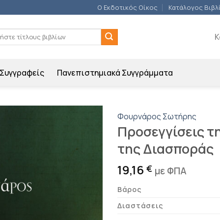
Ο Εκδοτικός Οίκος
Κατάλογος Βιβλ
ση
Κ
Συγγραφείς
Πανεπιστημιακά Συγγράμματα
Φουρνάρος Σωτήρης
Προσεγγίσεις τ
Προσθήκη
της Διασποράς
βιβλίου
στη λίστα
επιθυμιών
19,16
€
με ΦΠΑ
Βάρος
Διαστάσεις