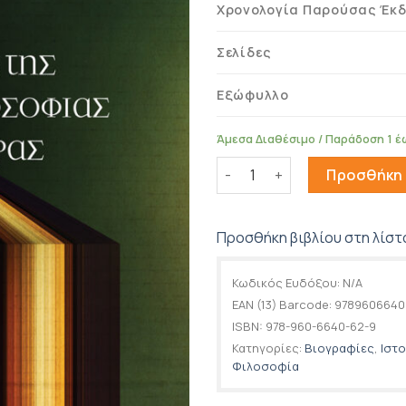
Χρονολογία Παρούσας Έκ
Σελίδες
Εξώφυλλο
Άμεσα Διαθέσιμο / Παράδοση 1 έ
Προσεγγίσεις της Ελληνική
Προσθήκη 
Προσθήκη βιβλίου στη λίστ
Κωδικός Ευδόξου:
N/A
EAN (13) Barcode:
9789606640
ISBN:
978-960-6640-62-9
Κατηγορίες:
Βιογραφίες
,
Ιστο
Φιλοσοφία