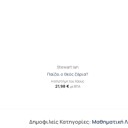
+
+
n
Stewart Ian
ς μου
Παίζει ο Θεός ζάρια?
υταίο
βιβλίο
Η επιστήμη του Χάους
κινγκ
21,98
€
με ΦΠΑ
Δημοφιλείς Κατηγορίες:
Μαθηματική Λ