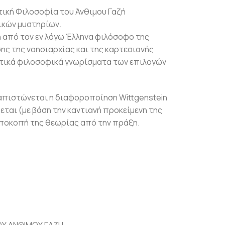
τική Φιλοσοφία του Άνθιμου Γαζή
ικών μυστηρίων.
 από τον εν λόγω Έλληνα φιλόσοφο της
ης της νοησιαρχίας και της καρτεσιανής
νητικά φιλοσοφικά γνωρίσματα των επιλογών
απιστώνεται η διαφοροποίηση Wittgenstein
εται (με βάση την καντιανή προκείμενη της
αποκοπή της θεωρίας από την πράξη.
ΟΥ ΑΝΘΙΜΟΥ ΓΑΖΗ