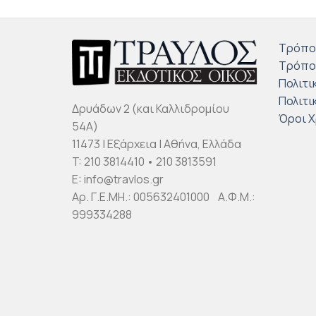
Τρόπο
Τρόπο
Πολιτι
Πολιτι
Δρυάδων 2 (και Καλλιδρομίου
Όροι 
54Α)
11473 | Εξάρχεια | Αθήνα, Ελλάδα
T: 210 3814410 • 210 3813591
E: info@travlos.gr
Αρ. Γ.Ε.ΜΗ.: 005632401000 Α.Φ.Μ.:
999334288