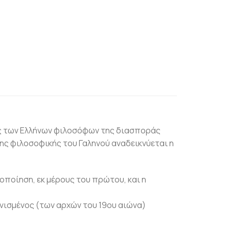
άς των Ελλήνων φιλοσόφων της διασποράς
ης φιλοσοφικής του Γαληνού αναδεικνύεται η
οποίηση, εκ μέρους του πρώτου, και η
νισμένος (των αρχών του 19ου αιώνα)