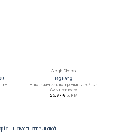
+
Singh Simon
ου
Big Bang
, την
Η πιο σημαντική επιστημονική ανακάλυψη
όλων των εποχών
25,87
€
με ΦΠΑ
φία
|
Πανεπιστημιακά