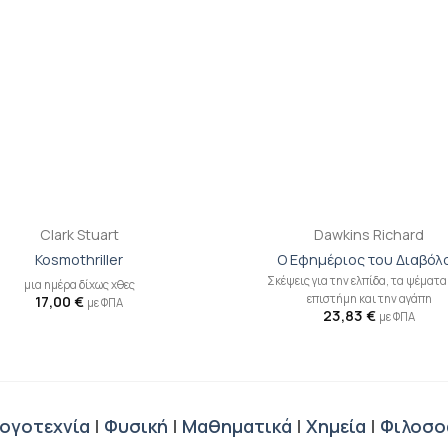
+
Clark Stuart
Dawkins Richard
Kosmothriller
Ο Εφημέριος του Διαβόλ
Σκέψεις για την ελπίδα, τα ψέματα
μια ημέρα δίχως χθες
επιστήμη και την αγάπη
17,00
€
με ΦΠΑ
23,83
€
με ΦΠΑ
ογοτεχνία
|
Φυσική
|
Μαθηματικά
|
Χημεία
|
Φιλοσο