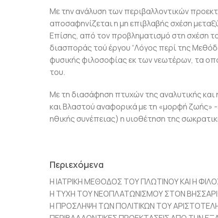
Με την ανάλυση των περιβαλλοντικών προεκτ
αποσαφηνίζεται η μη επιβλαβής σχέση μεταξύ
Επίσης, από τον προβληματισμό στη σχέση τ
διασποράς τού έργου “Λόγος περί της Μεθόδο
φυσικής φιλοσοφίας εκ των νεωτέρων, τα οπο
του.
Με τη διασάφηση πτυχών της αναλυτικής και
και Βλαστού αναφορικά με τη «μορφή ζωής» -έ
ηθικής συνέπειας) η υιοθέτηση της σωκρατικ
Περιεχόμενα
Η ΙΑΤΡΙΚΗ ΜΕΘΟΔΟΣ ΤΟΥ ΠΛΩΤΙΝΟΥ ΚΑΙ Η ΦΙ
Η ΤΥΧΗ ΤΟΥ ΝΕΟΠΛΑΤΩΝΙΣΜΟΥ ΣΤΟΝ ΒΗΣΣΑΡΙ
Η ΠΡΟΣΛΗΨΗ ΤΩΝ ΠΟΛΙΤΙΚΩΝ ΤΟΥ ΑΡΙΣΤΟΤΕΛ
ΠΕΡΙΒΑΛΛΟΝΤΙΚΕΣ ΠΡΟΕΚΤΑΣΕΙΣ ΑΠΟ ΤΗΝ ΕΞΑ