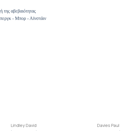
Προσθήκη
Π
βιβλίου
β
στη λίστα
σ
επιθυμιών
επ
+
Lindley David
Davies Paul