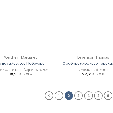
+
Wertheim Margaret
Levenson Thomas
ο παντελόνι του Πυθαγόρα
Ο μαθηματικός και ο παραχα
ός, η Φυσική και ο πόλεμος των φύλων
#Μαθηματικά_νουάρ
18,98
€
22,31
€
με ΦΠΑ
με ΦΠΑ
1
2
3
4
5
6