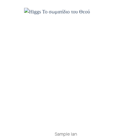
ροσθήκη
Προσθήκη
ιβλίου
βιβλίου
τη λίστα
στη λίστα
ιθυμιών
επιθυμιών
+
Sample Ian