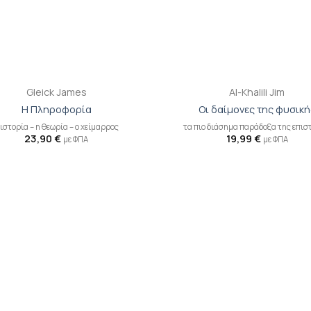
+
Gleick James
Al-Khalili Jim
Η Πληροφορία
Οι δαίμονες της φυσική
 ιστορία – η θεωρία – ο χείμαρρος
τα πιο διάσημα παράδοξα της επισ
23,90
€
19,99
€
με ΦΠΑ
με ΦΠΑ
Προσθήκη
Π
βιβλίου
β
στη λίστα
σ
επιθυμιών
επ