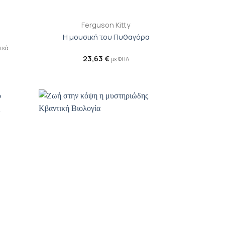
+
Ferguson Kitty
Η μουσική του Πυθαγόρα
ικά
23,63
€
με ΦΠΑ
ροσθήκη
Προσθήκη
ιβλίου
βιβλίου
τη λίστα
στη λίστα
ιθυμιών
επιθυμιών