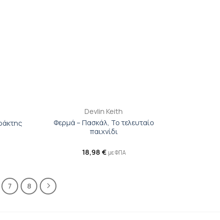
+
Devlin Keith
Φερμά – Πασκάλ, Το τελευταίο
ράκτης
παιχνίδι
18,98
€
με ΦΠΑ
7
8