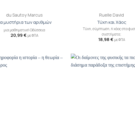
+
du Sautoy Marcus
Ruelle David
α μυστήρια των αριθμών
Τύχη και Χάος
Tύχη, σύμπτωση, ή χάος στα φυσ
μια μαθηματική Οδύσσεια
συστήματα;
20,99
€
με ΦΠΑ
18,98
€
με ΦΠΑ
Προσθήκη
Π
βιβλίου
β
στη λίστα
σ
επιθυμιών
επ