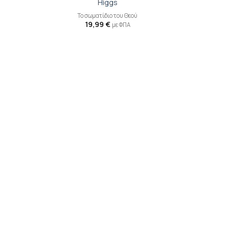
Higgs
Το σωματίδιο του Θεού
19,99
€
με ΦΠΑ
ροσθήκη
Προσθήκη
ιβλίου
βιβλίου
τη λίστα
στη λίστα
ιθυμιών
επιθυμιών