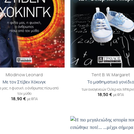
+
Mlodinow Leonard
Tent B. W. Margaret
Με τον Στίβεν Χόκινγκ
Το μαθηματικό γονίδι
α μας, η φυσική, ο άνθρωπος πίσω από
των οικογενειών Όιλερ και Μπερν
τον μύθο
18,50
€
με ΦΠΑ
18,90
€
με ΦΠΑ
Προσθήκη
Π