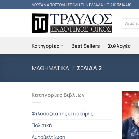
Skip
ΔΩΡΕΑΝ ΑΠΟΣΤΟΛΗ ΣΕ ΟΛΗ ΤΗΝ ΕΛΛΑΔΑ • T: 210 3814410
to
content
Αναζήτη
για:
Κατηγορίες
Best Sellers
Συλλογές
ΜΑΘΗΜΑΤΙΚΑ
/
ΣΕΛΙΔΑ 2
Κατηγορίες Βιβλίων
Φιλοσοφία της επιστήμης
Πολιτική
Αυτοβελτίωση