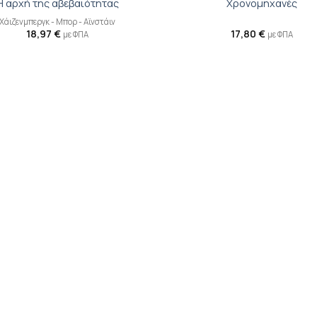
Η αρχή της αβεβαιότητας
Χρονομηχανές
Χάιζενμπεργκ - Μπορ - Αϊνστάιν
18,97
€
17,80
€
με ΦΠΑ
με ΦΠΑ
Προσθήκη
Π
βιβλίου
β
στη λίστα
σ
επιθυμιών
επ