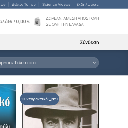
ίων
Δελτία Τύπου
Science Videos
Εκδηλώσεις
ΔΩΡΕΑΝ, ΑΜΕΣΗ ΑΠΟΣΤΟΛΗ
αλάθι /
0,00
€
ΣΕ ΟΛΗ ΤΗΝ ΕΛΛΑΔΑ
Σύνδεση
"Συνταρακτικό"_NYT
ροσθήκη
Προσθήκη
ιβλίου
βιβλίου
τη λίστα
στη λίστα
ιθυμιών
επιθυμιών