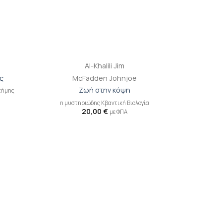
+
Al-Khalili Jim
ς
McFadden Johnjoe
Ζωή στην κόψη
τήμης
η μυστηριώδης Κβαντική Βιολογία
20,00
€
με ΦΠΑ
ροσθήκη
Προσθήκη
ιβλίου
βιβλίου
τη λίστα
στη λίστα
ιθυμιών
επιθυμιών