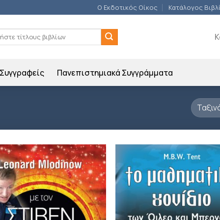
Ο Εκδοτικός Οίκος
Κατάλογος Βιβλ
ση
Κ
Συγγραφείς
Πανεπιστημιακά Συγγράμματα
Προσθήκη
Π
βιβλίου
β
στη λίστα
σ
επιθυμιών
επ