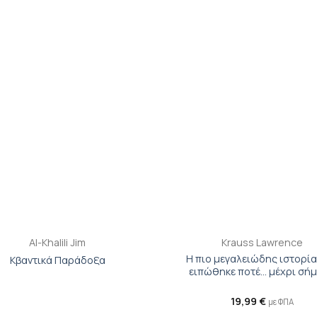
βιβλίου
β
στη λίστα
σ
επιθυμιών
επ
+
Al-Khalili Jim
Krauss Lawrence
Η πιο μεγαλειώδης ιστορί
Κβαντικά Παράδοξα
ειπώθηκε ποτέ… μέχρι σή
19,99
€
με ΦΠΑ