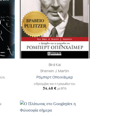
+
Bird Kai
ο
Sherwin J. Martin
Ρόμπερτ Οπενχάιμερ
ούλι
ο θρίαμβος και η τραγωδία του
34,48
€
με ΦΠΑ
ροσθήκη
Προσθήκη