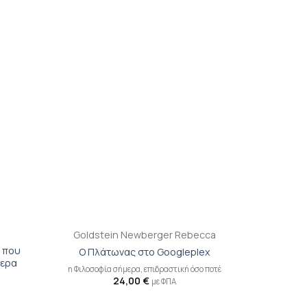
ιβλίου
βιβλίου
τη λίστα
στη λίστα
ιθυμιών
επιθυμιών
+
Goldstein Newberger Rebecca
α που
Ο Πλάτωνας στο Googleplex
μερα
η Φιλοσοφία σήμερα, επιδραστική όσο ποτέ
24,00
€
με ΦΠΑ