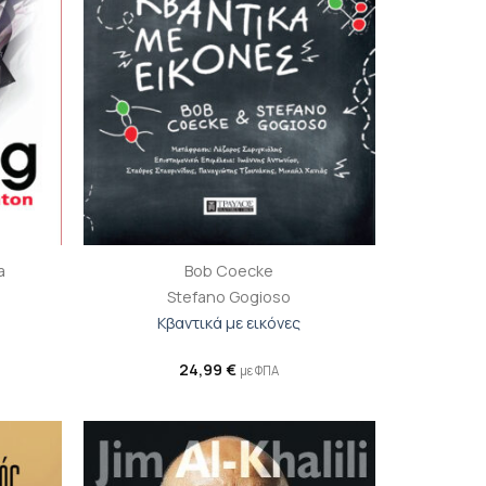
+
a
Bob Coecke
Stefano Gogioso
Κβαντικά με εικόνες
24,99
€
με ΦΠΑ
ροσθήκη
Προσθήκη