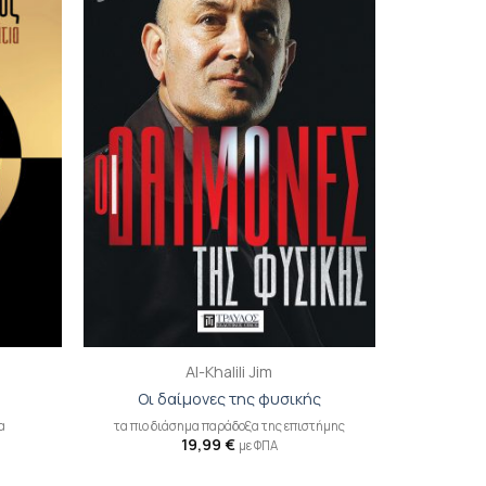
ιβλίου
βιβλίου
τη λίστα
στη λίστα
ιθυμιών
επιθυμιών
+
Al-Khalili Jim
Οι δαίμονες της φυσικής
α
τα πιο διάσημα παράδοξα της επιστήμης
19,99
€
με ΦΠΑ