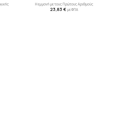
ογικής
Η εμμονή με τους Πρώτους Αριθμούς
23,83
€
με ΦΠΑ