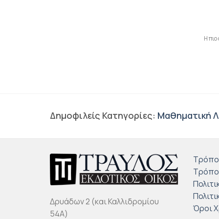
Η πιο
Δημοφιλείς Κατηγορίες:
Μαθηματική Λ
Τρόπο
Τρόπο
Πολιτι
Πολιτι
Δρυάδων 2 (και Καλλιδρομίου
Όροι 
54Α)