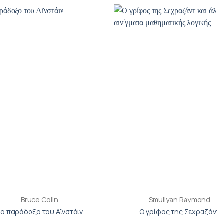
Προσθήκη
Π
βιβλίου
β
στη λίστα
σ
επιθυμιών
επ
+
Bruce Colin
Smullyan Raymond
ο παράδοξο του Αϊνστάιν
Ο γρίφος της Σεχραζάν