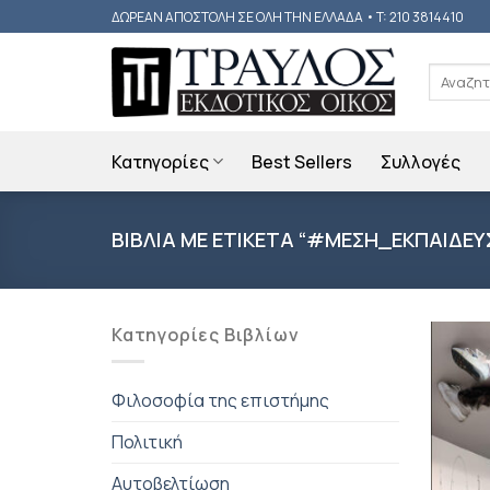
Skip
ΔΩΡΕΑΝ ΑΠΟΣΤΟΛΗ ΣΕ ΟΛΗ ΤΗΝ ΕΛΛΑΔΑ • T: 210 3814410
to
content
Αναζήτη
για:
Κατηγορίες
Best Sellers
Συλλογές
ΒΙΒΛΙΑ ΜΕ ΕΤΙΚΕΤΑ “#ΜΕΣΗ_ΕΚΠΑΙΔΕΥ
Κατηγορίες Βιβλίων
Φιλοσοφία της επιστήμης
Πολιτική
Αυτοβελτίωση