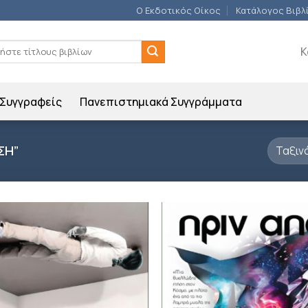
Ο Εκδοτικός Οίκος
Κατάλογος Βιβλ
ση
Κ
Συγγραφείς
Πανεπιστημιακά Συγγράμματα
ΣΗ”
Προσθήκη
Π
βιβλίου
β
στη λίστα
σ
επιθυμιών
επ