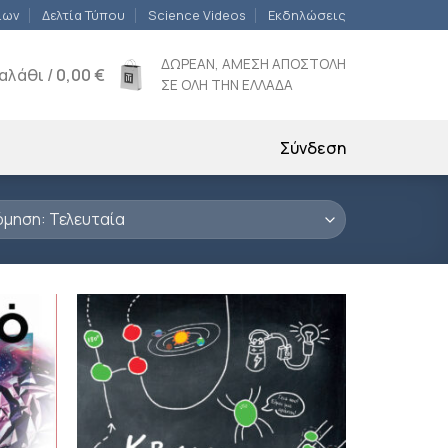
ίων
Δελτία Τύπου
Science Videos
Εκδηλώσεις
ΔΩΡΕΑΝ, ΑΜΕΣΗ ΑΠΟΣΤΟΛΗ
αλάθι /
0,00
€
ΣΕ ΟΛΗ ΤΗΝ ΕΛΛΑΔΑ
Σύνδεση
ροσθήκη
Προσθήκη
ιβλίου
βιβλίου
τη λίστα
στη λίστα
ιθυμιών
επιθυμιών