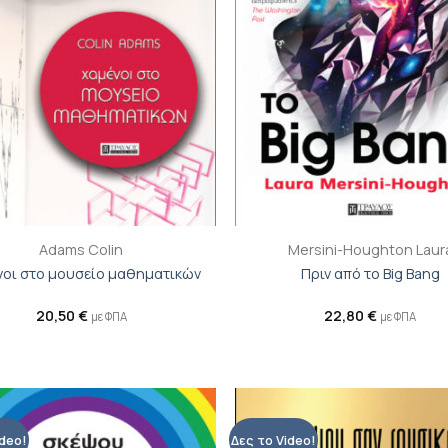
+
Adams Colin
Mersini-Houghton Laur
νοι στο μουσείο μαθηματικών
Πριν από το Big Bang
20,50
€
22,80
€
με ΦΠΑ
με ΦΠΑ
ideo!
Δες το Video!
Προσθήκη
Π