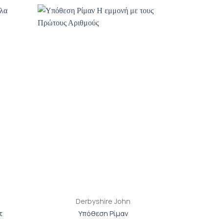
ροσθήκη
Προσθήκη
ιβλίου
βιβλίου
τη λίστα
στη λίστα
ιθυμιών
επιθυμιών
+
Derbyshire John
τ
Υπόθεση Ρίμαν