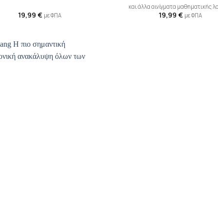
και άλλα αινίγματα μαθηματικής λ
19,99
€
19,99
€
με ΦΠΑ
με ΦΠΑ
Προσθήκη
βιβλίου
στη λίστα
επιθυμιών