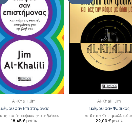
βιβλίου
β
στη λίστα
σ
επιθυμιών
επ
+
Al-Khalili Jim
Al-Khalili Jim
Σκέψου σαν Επιστήμονας
Σκέψου σαν Φυσικός
ε τις σωστές αποφάσεις για τη ζωή σου
και δες τον Κόσμο με άλλα μάτι
18,45
€
22,00
€
με ΦΠΑ
με ΦΠΑ