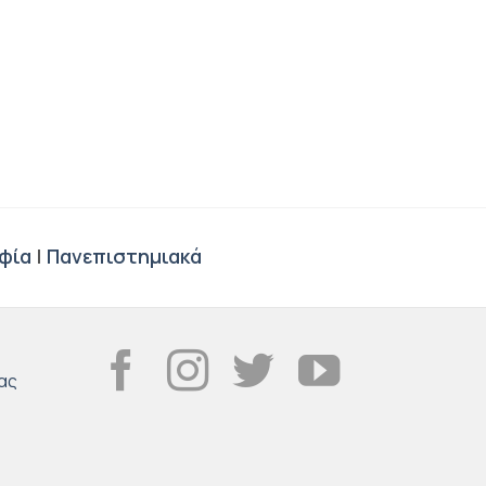
φία
|
Πανεπιστημιακά
ας