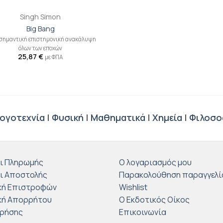
Singh Simon
Big Bang
 σημαντική επιστημονική ανακάλυψη
όλων των εποχών
25,87
€
με ΦΠΑ
ογοτεχνία
|
Φυσική
|
Μαθηματικά
|
Χημεία
|
Φιλοσο
ι Πληρωμής
Ο λογαριασμός μου
ι Αποστολής
Παρακολούθηση παραγγελί
κή Επιστροφών
Wishlist
κή Απορρήτου
Ο Εκδοτικός Οίκος
Χρήσης
Επικοινωνία