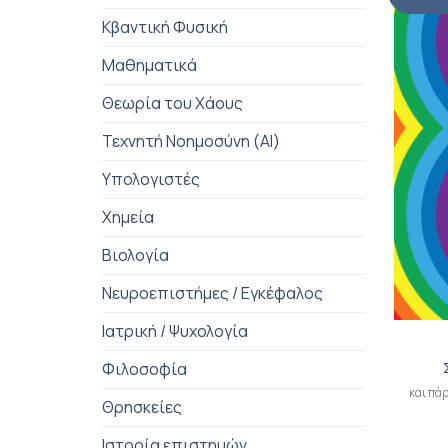
Κβαντική Φυσική
Μαθηματικά
Θεωρία του Χάους
Τεχνητή Νοημοσύνη (AI)
Υπολογιστές
Χημεία
Βιολογία
Νευροεπιστήμες / Εγκέφαλος
+
Ιατρική / Ψυχολογία
Φιλοσοφία
και πάρ
Θρησκείες
Ιστορία επιστημών