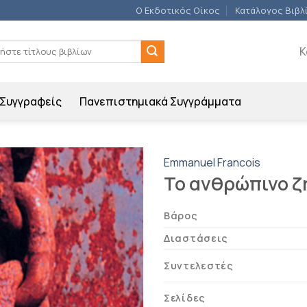
Ο Εκδοτικός Οίκος
Κατάλογος Βιβλ
ση
Κ
Συγγραφείς
Πανεπιστημιακά Συγγράμματα
Emmanuel Francois
Το ανθρώπινο 
Προσθήκη
βιβλίου
Βάρος
στη λίστα
επιθυμιών
Διαστάσεις
Συντελεστές
Σελίδες