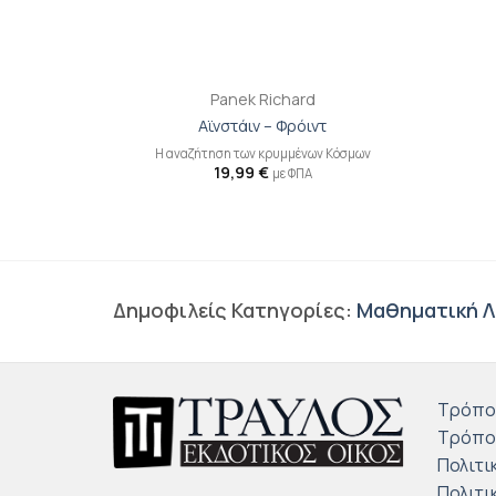
+
+
Panek Richard
λοφυΐας
Αϊνστάιν – Φρόιντ
υ κόσμου από
Η αναζήτηση των κρυμμένων Κόσμων
ον Βάλεϊ
19,99
€
με ΦΠΑ
Δημοφιλείς Κατηγορίες:
Μαθηματική Λ
Τρόπο
Τρόπο
Πολιτι
Πολιτι