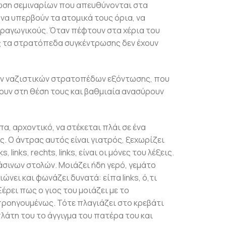
άνωση σεμιναρίων που απευθύνονται στα
να υπερβούν τα ατομικά τους όρια, να
αραγωγικούς. Όταν πέφτουν στα χέρια του
ς τα στρατόπεδα συγκέντρωσης δεν έχουν
των ναζιστικών στρατοπέδων εξόντωσης, που
ουν στη θέση τους και βαθμιαία ανασύρουν
 αρχοντικό, να στέκεται πλάι σε ένα
. Ο άντρας αυτός είναι γιατρός, ξεχωρίζει
nks, rechts, links, είναι οι μόνες του λέξεις.
άσινων στολών. Μοιάζει ήδη γερό, γεμάτο
νει και φωνάζει δυνατά: είπα links, ό,τι
Ξέρει πως ο γιος του μοιάζει με το
 προηγουμένως. Τότε πλαγιάζει στο κρεβάτι
πλάτη του το άγγιγμα του πατέρα του και