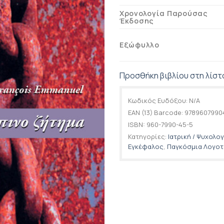
Χρονολογία Παρούσας
Έκδοσης
Εξώφυλλο
Προσθήκη βιβλίου στη λίστ
Κωδικός Ευδόξου:
N/A
EAN (13) Barcode:
9789607990
ISBN:
960-7990-45-5
Κατηγορίες:
Ιατρική / Ψυχολογ
Εγκέφαλος
,
Παγκόσμια Λογοτε