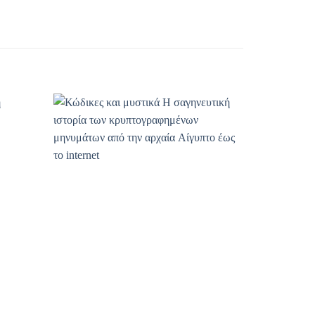
οσθήκη
Προσθήκη
ιβλίου
βιβλίου
η λίστα
στη λίστα
ιθυμιών
επιθυμιών