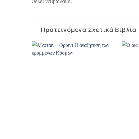
θέλει να φωνάξει…
Προτεινόμενα Σχετικά Βιβλία
Προσθήκη
Προσθήκη
βιβλίου
βιβλίου
στη λίστα
στη λίστα
επιθυμιών
επιθυμιών