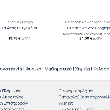
+
Keller Fox Evelyn
Goldstein Newberger Reb
Ο αιώνας του γονιδίου
Ο Πλάτωνας στο Googlep
η Φιλοσοφία σήμερα, επιδραστική όσ
19,78
€
24,00
€
με ΦΠΑ
με ΦΠΑ
ογοτεχνία
|
Φυσική
|
Μαθηματικά
|
Χημεία
|
Φιλοσο
ι Πληρωμής
Ο λογαριασμός μου
ι Αποστολής
Παρακολούθηση παραγγελί
κή Επιστροφών
Wishlist
κή Απορρήτου
Ο Εκδοτικός Οίκος