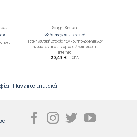
+
ecca
Singh Simon
lex
Κώδικες και μυστικά
H σαγηνευτική ιστορία των κρυπτογραφημένων
ο ποτέ
μηνυμάτων από την αρχαία Aίγυπτο έως το
internet
20,49
€
με ΦΠΑ
φία
|
Πανεπιστημιακά
ας