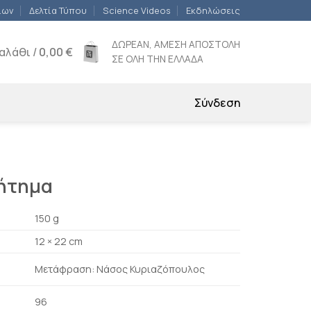
ίων
Δελτία Τύπου
Science Videos
Εκδηλώσεις
ΔΩΡΕΑΝ, ΑΜΕΣΗ ΑΠΟΣΤΟΛΗ
αλάθι /
0,00
€
ΣΕ ΟΛΗ ΤΗΝ ΕΛΛΑΔΑ
Σύνδεση
ζήτημα
150 g
12 × 22 cm
Μετάφραση: Νάσος Κυριαζόπουλος
96