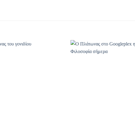
Προσθήκη
Πρ
βιβλίου
β
στη λίστα
στ
επιθυμιών
επ