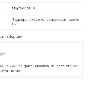
Μάρτιος 2019
Έγχρωμο, πλαστικοποιημένο ματ, τοπικό
UV
α επιθυμιών
457
ία
,
Κοινωνικά θέματα / Μουσική
,
Νευροεπιστήμες /
χνία / Τέχνες