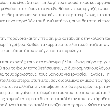
ο ρόλος του είναι διττός: επιλογή του προσωπικού και οργ
ς μέθοδοι στοχεύουν στο να εξωθήσουν τους εργαζόμενους 
που θα μπορούσε να τους κάνει πιο στρατευμένους, πιο π
 σκοτεινό παρελθόν του διευθυντή του, συνειδητοποιεί πω
στην παράνοια και την πτώση, μια κατάδυση στην κόλαση 
μορφή γρίφου. Kαθώς τα κομμάτια του λεκτικού παζλ μπαίν
λτικός τόπος όπου εκρήγνυται το παράλογο.
που σκοντάφτουν στο ανάχωμα, βλέπω έναν μαύρο πρίγκιπα,
που το έχουν τοποθετήσει εκεί για διακοσμητικούς λόγους
τους άρρωστους, τους ικανούς για εργασία. Φωνάζει: links, li
τειλε αριστερά, χτυπιέται σαν διαολεμένο εν μέσω των πρ
φτεται να αλλάξει την απόφασή του, ύστερα όμως το μετανιώ
σει μάτι, πηγαίνει στο δωμάτιο του γιου του που κοιμάται. 
ώς η ομοιότητα με το δικό του παιδί ήταν που τον τάραξε
τόσο δυνατά που το παιδί στενάζει από τρόμο, νιώθει στην 