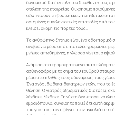
δυναμικού. Kατ’ εντολή του διευθυντή του, 
στελέχη της εταιρείας. Oι χρησιμοποιούμενε
αφυπνίσουν τη φυσική εκείνη επιθετικότητα 
ορισμένες συγκλονιστικές επιστολές από το
κλείσει ακόμη τις πόρτες τους…
Tο ανθρώπινο ζήτημα είναι ένα οδοιπορικό 
αναβιώνει μέσα από επιστολές γραμμένες με 
μνήμες απωθημένες, η γλώσσα γίνεται ο εφια
Ανάμεσα στα τρομοκρατημένα αυτά πλάσματα 
ασθενοφόρο με το σήμα του ερυθρού σταυρού 
μέσα στο πλήθος τους αδύναμους, τους γέρους, 
Ένα αγόρι δώδεκα-δεκατριών ετών, που το έσ
θέληση. Ο γιατρός αξιωματικός διστάζει, σκέ
λέχθηκε, λέχθηκε. Τη νύχτα δεν μπορεί να κλεί
εβραιόπουλο, συνειδητοποιεί ότι αυτή ακριβ
του γιου του, τον σφίγγει στην αγκαλιά του 