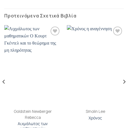
Προτεινόμενα Σχετικά Βιβλία
Προσθήκη
Προσθήκη
βιβλίου
βιβλίου
στη λίστα
στη λίστα
επιθυμιών
επιθυμιών
Goldstein Newberger
Smolin Lee
Rebecca
Χρόνος
Αιχμάλωτος των