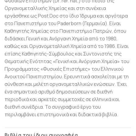
Φυσικών Επιστημών (Dr. rer. nat.) στο πεδίο της
Οργανομεταλλικής Χημείας και στη συνέχεια
εργάσθηκε ως Post Doc στο ίδιο Ίδρυμα και αργότερα
στο Πανεπιστήμιο του Paderborn (Γερμανία). Είναι
Καθηγητής Χημείας στο Πανεπιστήμιο Πατρών, όπου
διδάσκει Γενική και Ανόργανη Χημεία από το 1980,
καθώς και Οργανομεταλλική Χημεία από το 1986. Είναι
επίσης Καθηγητής-Σύμβουλος και Συντονιστής της
Θεματικής Ενότητας «Γενική και Ανόργανη Χημεία» του
Προγράμματος «Φυσικές Επιστήμες» του Ελληνικού
Ανοικτού Πανεπιστημίου. Ερευνητικά ασχολείται με τη
σύνθεση και μελέτη οργανομεταλλικών ενώσεων. Έχει
ένα σημαντικό αριθμό δημοσιεύσεων σε διεθνή
περιοδικά και αρκετές συμμετοχές σε ελληνικά και
διεθνή συνέδρια. Το συγγραφικό έργο του
περιλαμβάνει επιστημονικά και διδακτικά βιβλία.
Βιβλία του ίδιου συγγραφέα