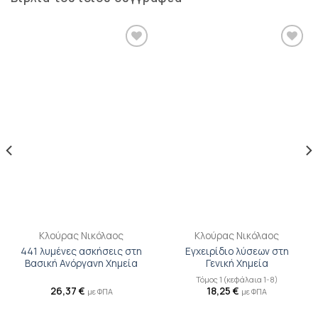
Προσθήκη
Προσθήκη
βιβλίου
βιβλίου
στη λίστα
στη λίστα
επιθυμιών
επιθυμιών
Κλούρας Νικόλαος
Κλούρας Νικόλαος
441 λυμένες ασκήσεις στη
Εγχειρίδιο λύσεων στη
Βασική Ανόργανη Χημεία
Γενική Χημεία
Τόμος 1 (κεφάλαια 1-8)
26,37
€
18,25
€
με ΦΠΑ
με ΦΠΑ