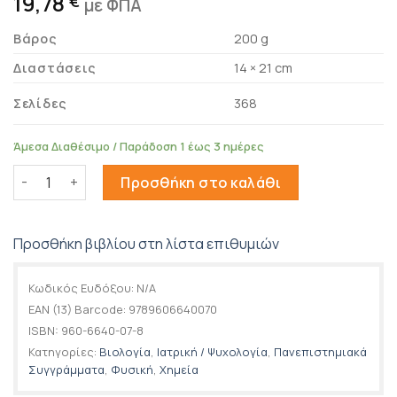
19,78
€
με ΦΠΑ
Βάρος
200 g
Διαστάσεις
14 × 21 cm
Σελίδες
368
Άμεσα Διαθέσιμο / Παράδοση 1 έως 3 ημέρες
Εγχειρίδιο λύσεων στη Γενική Χημεία ποσότητα
Προσθήκη στο καλάθι
Προσθήκη βιβλίου στη λίστα επιθυμιών
Κωδικός Ευδόξου:
N/A
EAN (13) Barcode:
9789606640070
ISBN:
960-6640-07-8
Κατηγορίες:
Βιολογία
,
Ιατρική / Ψυχολογία
,
Πανεπιστημιακά
Συγγράμματα
,
Φυσική
,
Χημεία