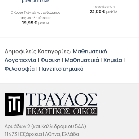
μαθηματικών
η αναγέννηση
23,00
€
με ΦΠΑ
Ο Κουρτ Γκέντελ και το θεώρημα
της μη πληρότητας
19,99
€
με ΦΠΑ
Δημοφιλείς Κατηγορίες:
Μαθηματική
Λογοτεχνία
|
Φυσική
|
Μαθηματικά
|
Χημεία
|
Φιλοσοφία
|
Πανεπιστημιακά
Δρυάδων 2 (και Καλλιδρομίου 54Α)
11473 | Εξάρχεια | Αθήνα, Ελλάδα